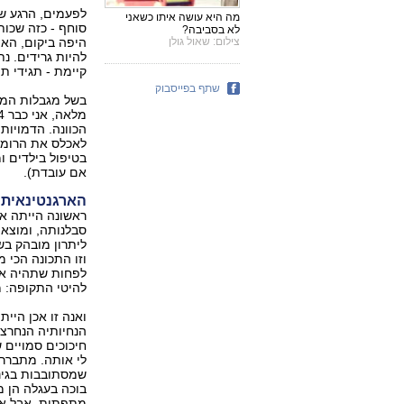
לפעמים, הרגע ש
מה היא עושה איתו כשאני
סוחף - כזה שכות
לא בסביבה?
צילום: שאול גולן
היפה ביקום, האו
להיות גרידים. נ
קיימת - תגידי תו
שתף בפייסבוק
בשל מגבלות המש
הכוונה. הדמויות
לאכלס את הרומן 
בטיפול בילדים ו
אם עובדת).
הארגנטינאית 
ראשונה הייתה אנ
סבלנותה, ומוצאה
ליתרון מובהק בש
וזו התכונה הכי 
לפחות שתהיה אית
להיטי התקופה: 
ואנה זו אכן היי
הנחיותיה הנחרצות
חיכוכים סמויים 
לי אותה. מתברר 
שמסתובבות בגינ
בוכה בעגלה הן מ
מתפתות, אבל אפ