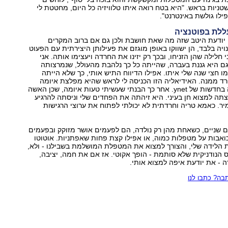
ניות בראש. "היא בטח רואה איתו טלוויזיה כל היום, מחטטת לי
פילו גולשת באינטרנט".
ללת בפוטנציה
ודעת היטב שזה מה שאת חושבת ולכן גם אם ברוב המקרים
יה בלבד, הן ישווקו באופן מוגזם את פעילותן היצירתית עם הפעוט
לילה שהן הזניחו, ובכך רק יזינו את החרדה ויעצימו אותה. אני
גם היא גננת בעברה, שהייתה כל כך נלהבת מהעולל, שנמרצותה
 חצי שנה שלי איתו. אפילו הדיווח התיש אותי, כך שלא הייתה
ד ממנה. האידיאליה הזו הכניסה לי לראש שהיא מפלצת איומה
שעוד יקראו עליה בחדשות של ynet. אחר כך הבנתי שעשיתי טעות איומה, שכן האשה
ה למצוא חן בעיני. היא זיהתה את הפחדים שלי וניסתה להרגיע
ר. כאמא טריה וחרדתית לא יכולתי לפתוח את ערוצי הרגישות
ם שניים, כשאחת מהן רק נולדה, הם לפעמים אושר מזוקק ובפעמים
ואבות על מטפלות כמוה, או אפילו קצת פחות שאפתניות. אוטוטו
הלידה שלי, והצורך למצוא את המטפלת המושלמת בשבילנו - ולא,
ס הנודניקית שלא סותמת - הופך אקוטי. אז אם את חמה, יציבה,
 - את יודעת איפה למצוא אותי.
ה? כתבו לנו