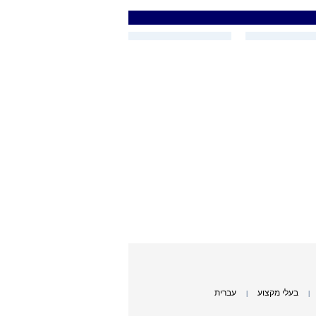
בעלי מקצוע
עברית
|
|