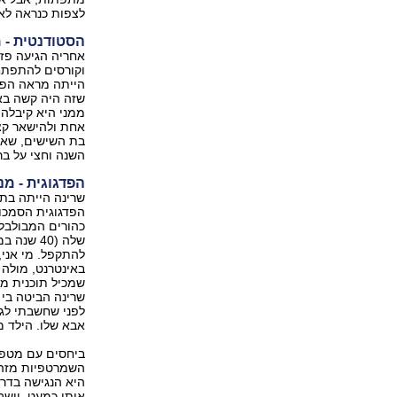
לצפות כנראה לא
הסטודנטית - 
אחריה הגיעה פזי
וקורסים להתפתח
הייתה מראה הפוכ
שזה היה קשה באו
ממני היא קיבלה
אחת ולהישאר קצ
השנה וחצי על ברכ
הפדגוגית - מ
שרינה הייתה בת
הפדגוגית הסמכות
כהורים המבולבל
שלה (40 
להתקפל. מי אני,
באינטרנט, מולה 
שמכיל תוכנית מפ
שרינה הביטה בי 
לפני שחשבתי לג
אבא שלו. הילד 
ביחסים עם מטפל
השמרטפיות מזהו
היא הנגישה בדר
אותו כמעט, יושב