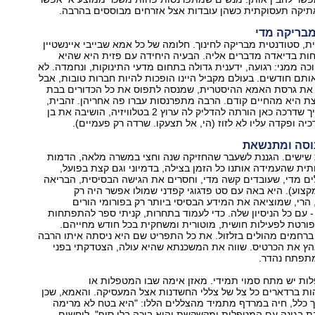
תיקה תעסוקתית כשהן עובדות אצל אזרחים מבוססים בהרבה.
מבריקה מדי
ת, סטודנטית מבריקה לחינוך. חלומה של כל אמא שבייבי איינשטיין
ות בדיאדה מדברים אליה. הבעיה היחידה עם פזית היא שהיא
ה ממני: רגועה, ידענית גדולה בתחום מדעי התינוקות, ונחמדה. לא
תם חודשים. בעולם מקביל היינו הופכות להיות חברות טובות, אבל
 את גרסת האמא ההיסטרית, שמנסה לתפוס את כל הכדורים בבת
ת היא מהחיים קודם. הרבה מתפרנסות עברו פה אחריהן. זהבית,
בת השישים, שאיך שדרכה כאן הורתה להדליק לה ערוץ 2 בטלוויזיה, הושיבה את בן
יה ופקדה עליו לא לזוז (הי, אל תצעקו. שרדה רק פעמיים).
נוסה ומתנשאת
 שישים. הגננת לשעבר שהחזיקה שנה וחצי במשרה מלאה, הדמות
ית שהעמידה אותנו כל הזמן בצילה, בדמיוני וגם קצת בפועל,
ים מדי, שעובדים קשה מדי, וחסרים את הגישה הבסיסית, הבריאה
שנה במקצוע). היא באה עם סט פדגוגי קפדני שמולו אפשר היה רק
 הרי, שמוציאה את המידע הבסיסי ביותר רק בפורומי הורים
- עם כל הניסיון שלה. כדי לעמוד בתחרות, קניתי ספר להתפתחות
ורטת לפעילות חושית, מוטורית ומשחקית בכל חודש מחייהם.
ברחמים מהולים בזלזול. את כל התפריט שם היא ניסתה איתו הרבה
הץ את הכרטיס. שווה את המשכנתא שהיא עולה, הצטדקתי בפני
מתפתח נהדר.
ות יש מתח סמוי תמידי. מאזן אימה שבו המטפלות או
ת ברדארים כל צל של צללי החשדנות אצל המעסיקה. והאמא, שכן
ך כלל, חיה במרדף מתמיד מהצללים הללו: "היא בטח לא מרימה
ת בגינה עם המטפלות ומקשקשת והוא בוכה בלי סוף", לוחשים