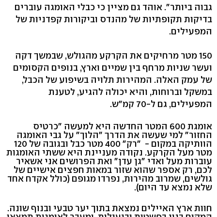
גבוה ביותר". אוהד גם מציין כי כבלי האומגה עוברים
בדיקות תקופתיות של מהנדס וביקורות קפדניות של
המפעילים.
150 מטר מרחיקים את הקרקע מהגולש, שבמשך דקה
ועשר שניות מרחף בין שמיים וארץ, בנופים הקסומים
של עמק האלה. המהירות תלויה בשיפוע של הכבל,
במשקל וברוחות, והיא יכולה להגיע, לטענת
המפעילים, גם ל-70 קמ"ש.
אומגת 600 המטר החדשה היא למעשה "כרטיס
החזור" למי שעשה את הדרך "הלוך" על גבי האומגה
הוותיקה במקום - "רק" 400 מטר כבל ובגובה של 120
מטר מעל הקרקע. נקודה מעניינת היא ששתי האומגות
עוברות מעל ואדי "גן עדן" ואת הפרושים אני אשאיר
לכם, רק אספר שהוא שזור במאות חפצים אישיים של
גולשים, שמרוב מהירות, נפרדו מגופם (כולל אקדח אחד
שלא נמצא עד היום).
חוות ארץ האיילים נמצאת בתוך יער טבעי ובנוף שונה.
המקום בנוי בפשטות וביעילות, ומעבר לאומגות תמצאו