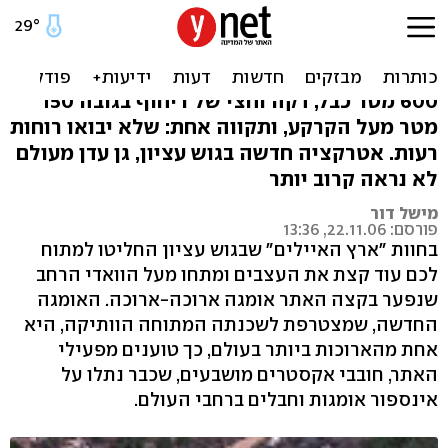
האומגה הארוכה בארץ: רק לא
ליפול לוואדי גן עדן
600 מטר כבל, דקה וחצי של ריחוף בגובה 150
מטר מעל הקרקע, ותקווה אחת: שלא יבואו רוחות
רעות. אטרקציה חדשה בגוש עציון, גן עדן מעולם
לא נראה קרוב יותר
מישל דור
פורסם: 22.11.06, 13:36
בחוות "ארץ האיילים" שבגוש עציון החליטו למתוח
לכם עוד קצת את העצבים ומתחו מעל הוואדי הרחב
שנפער בקצה האתר אומגה ארוכה-ארוכה. האומגה
החדשה, שמצטרפת לשכנתה המתוחה הוותיקה, היא
אחת מהארוכות ביותר בעולם, כך טוענים מפעילי
האתר, חובבי אקסטרים מושבעים, שכבר נתלו על
אינספור אומגות וחבלים ברחבי העולם.