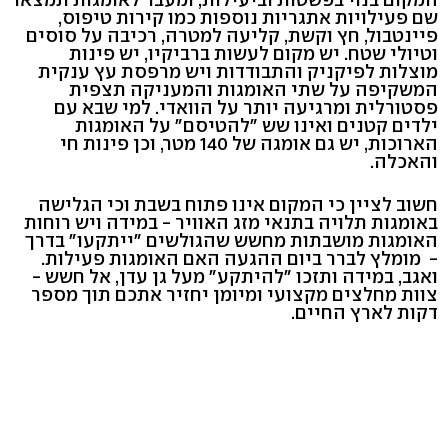
שם פעילויות אתגריות נוספות כמו קירות טיפוס,
פיינטבול, חץ וקשת, קליעה למטרה, רכיבה על סוסים
וטיולי שטח. יש מקום לעשות ברביקיו, יש פינות
מוצלות לפיקניק והתבודדות ויש מרפסת עץ ענקית
המשקיפה על שתי האומגות והמעניקה תצפית
פסטורלית ומרגיעה יותר על הוואדי. למי שבא עם
ילדים קטנים ואינו שש "להטיסם" על האומגות
הארוכות, יש גם אומגה של 140 מטר, וכן פינות חי
והאכלה.
חשוב לציין כי המקום אינו פתוח בשבת וכי הגלישה
באומגות תלויה בתנאי מזג האוויר - במידה ויש רוחות
האומגות מושבתות מחשש שהגולשים "ייתקעו" בדרך
- מומלץ לברר ביום ההגעה האם האומגות פעילות.
ואגב, במידה ותזכו "להיתקע" מעל גן עדן, אל חשש -
צוות מחלצים מקצועי ומיומן יחזיר אתכם תוך מספר
דקות לארץ החיים.