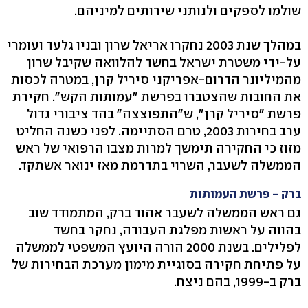
שולמו לספקים ולנותני שירותים למיניהם.
במהלך שנת 2003 נחקרו אריאל שרון ובניו גלעד ועומרי
על-ידי משטרת ישראל בחשד להלוואה שקיבל שרון
מהמיליונר הדרום-אפריקני סיריל קרן, במטרה לכסות
את החובות שהצטברו בפרשת "עמותות הקש". חקירת
פרשת "סיריל קרן", ש"התפוצצה" בהד ציבורי גדול
ערב בחירות 2003, טרם הסתיימה. לפני כשנה החליט
מזוז כי החקירה תימשך למרות מצבו הרפואי של ראש
הממשלה לשעבר, השרוי בתדרמת מאז ינואר אשתקד.
ברק - פרשת העמותות
גם ראש הממשלה לשעבר אהוד ברק, המתמודד שוב
בהווה על ראשות מפלגת העבודה, נחקר בחשד
לפלילים. בשנת 2000 הורה היועץ המשפטי לממשלה
על פתיחת חקירה בסוגיית מימון מערכת הבחירות של
ברק ב-1999, בהם ניצח.