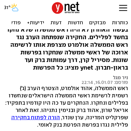
אולמרט לא לבד: גם שלושת
קודמיו נחקרו
בעשור האחרון לא היה ראש ממשלה שלא נחקר
בחשד לפלילים. החקירה שנפתחה הערב נגד
ראש הממשלה אולמרט מצרפת אותו לרשימה
ארוכה של ראשי ממשלה שנחקרו בפרשות
שונות. מסיריל קרן, דרך עמותות ברק ועד
בראון-חברון. ynet מציג: כל הפרשות
ניר מגל
פורסם: 16.01.07, 22:14
ראש הממשלה, אהוד אולמרט, הצטרף הערב (ג')
רשמית לרשימת ראשי הממשלה הישראלים שנחשדו
בפלילים ונחקרו. הנחקרים עד כה היו קודמיו בתפקיד:
אריאל שרון, אהוד ברק ובנימין נתניהו. זאת לאחר
שפרקליט המדינה, ערן שנדר,
הורה לפתוח בחקירה
פלילית נגדו בפרשת הפרטת בנק לאומי.