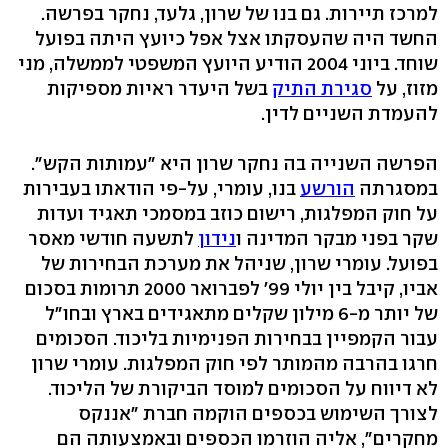
למרכז תיירות. גם בנו של שרון, גלעד, נחקר בפרשה.
החשד היה שהעסקתו אצל אפל כיועץ היתה בפועל
שוחד. ביוני 2004 הודיע היועץ המשפטי לממשלה, מני
מזוז, על
סגירת התיק
בשל היעדר ראיות מספיקות
להעמדת השניים לדין.
הפרשה השנייה בה נחקר שרון היא "עמותות הקש".
במסגרתה
הורשע
בנו, עומרי, על-פי הודאתו בעבירות
על חוק המפלגות, רישום כוזב במסמכי תאגיד ועדות
שקר בפני מבקר המדינה ו
נידון
לתשעה חודשי מאסר
בפועל. עומרי שרון, שניהל את מערכת הבחירות של
אביו, קיבל בין יולי 99' לפברואר 2000 תרומות בסכום
של יותר מ-6 מילון שקלים מתאגידים בארץ ובחו"ל
עבור הקמפיין בבחירות הפנימיות בליכוד. הסכומים
חרגו בהרבה מהמותר לפי חוק המפלגות. עומרי שרון
לא דיווח על הסכומים למוסד הביקורת של הליכוד.
לצורך השימוש בכספים הוקמה חברת "אננקס
מחקרים", אליה הוזרמו הכספים ובאמצעותה הם