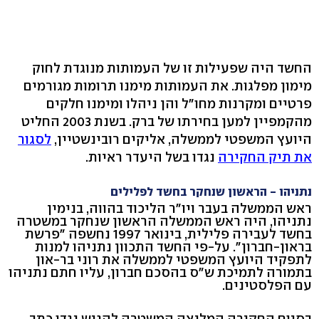
החשד היה שפעילות זו של העמותות מנוגדת לחוק
מימון מפלגות. את העמותות מימנו תרומות מגורמים
פרטיים ומקרנות מחו"ל והן ניהלו ומימנו חלקים
מהקמפיין למען בחירתו של ברק. בשנת 2003 החליט
היועץ המשפטי לממשלה, אליקים רובינשטיין,
לסגור
את תיק החקירה
נגדו בשל היעדר ראיות.
נתניהו - הראשון שנחקר בחשד לפלילים
ראש הממשלה בעבר ויו"ר הליכוד בהווה, בנימין
נתניהו, היה ראש הממשלה הראשון שנחקר במשטרה
בחשד לעבירה פלילית, בינואר 1997 נחשפה "פרשת
בראון-חברון". על-פי החשד התכוון נתניהו למנות
לתפקיד היועץ המשפטי לממשלה את רוני בר-און
בתמורה לתמיכת ש"ס בהסכם חברון, עליו חתם נתניהו
עם הפלסטינים.
בסיום החקירה המליצה המשטרה להגיש נגדו כתב