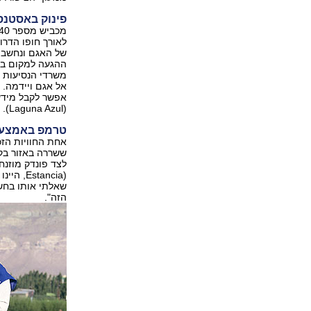
פינוק באסטנס
של האגם ונחשב ב
ההגעה למקום ברכב
משרדי הנסיעות ב
אל אגם ויידמה. 
אפשר לקבל מידע 
(Laguna Azul).
טרמפ באמצע 
אחת החוויות הזכ
לצד פונדק מוזנח
(tancia
שאלתי אותו בחשד
הזה".