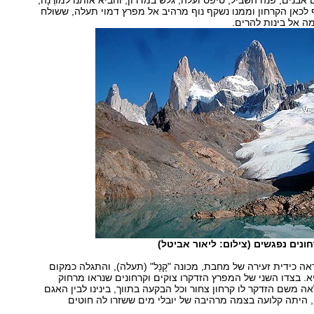
בנים, פנה השביל, טיפס ועלה, גלש במדרון, והביא אותנו למוֹרֶנָה,
 לכאן הקרחון וממנו נשקף נוף מרהיב אל מפרץ דמוי תעלה, ששולח
מה אל בינות להרים.
נים נפגשים (צילום: ליאור אביטל)
ה כידית זעירה של מחבת, מכונה "קָנָל" (תעלה), והתגלה כמקום
. בצדו השני של המפרץ הזדקרו צוקים וקרחונים שנראו מרחוק
ה משם הזדקר לו קרחון צחור וכל הבקעה בתווך, בינינו לבין האגם
ון, היתה קלועה בצמה מרהיבה של יובלי מים ששזרו לה חוטים