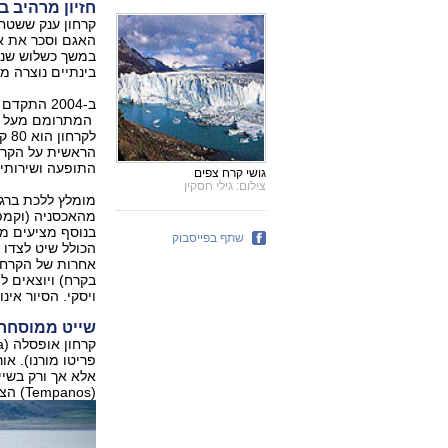
חזיון מרהיב ב
האגם וסכר את אח
במשך כשלוש שנים
בינתיים נוצרה 
ב-2004 התקדם הקרחון וחסם פעם נוספת את מעבר המים. מראה הקרחון
לקר
הראשית על הקרח
התופעה ושירותי
גושי קרח צפים
צילום: גילי חסקין
מהאכסניה (וקמפ
שתף בפייסבוק
הכולל שיט לצדו 
אחרות של הקרחון
בקרח) ויוצאים ל
ויסקי. הסיור אינ
שייט ממוסחר 
אלא אך ורק בשיי
(Tempanos) הצפים באגם.