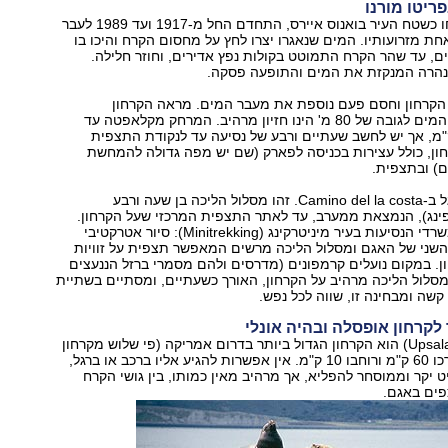
פריטו מורנו
קרחון ענק ששטחו כשטח העיר בואנוס איירס, התחדם החל מ-1917 ועד 1989 לעבר
ת מזרועותיו. המים שנאגרו יצרו לחץ על מחסום הקרח והיכו בו
, עד שהר הקרח התמוטט בקולות נפץ אדירים, וחוזר חלילה.
מנהרה המנקזת את המים והתופעה פסקה.
המתרומם מעל המים לגובה של 80 מ' הינו חזיון מרהיב. המרחק מקלאפטה עד
חון הוא 80 ק"מ, אך יש לחשב שעתיים ורבע של נסיעה עד לנקודת התצפית
ון, כולל עצירות בכניסה לפארק (שם יש מפה גדולה להמחשת
ם) ובתצפית.
מומלץ ללכת ברגל ב-Camino del la costa. זהו מסלול הליכה בן שעה ורבע
ינג), הנמצאת ממערב, עד לאתר התצפית המרכזי שעל הקרחון.
בנוסף מציעים משרדי הנסיעות בעיר מיניטרקינג (Minitrekking): סיור אטרקטיבי
השני של האגם ומסלול הליכה מרשים המאפשר תצפית על זוויות
. במקום נועלים קרמפונים (מדרסים ולהם מסמרי ברזל הננעצים
מסלול הליכה מרהיב על הקרחון, האורך כשעתיים, ומסתיים בשתיית
ו קשה ומבחינה זו, שווה לכל נפש.
לקרחון אופסלה ובהיה אונלי
קרחון אופסלה (Upsala) הוא הקרחון הגדול ביותר בדרום אמריקה (פי שלוש מקרחון
פריטו מורנו). אורכו 60 ק"מ ורוחבו 10 ק"מ. אין אפשרות להגיע אליו ברכב או ברגל,
ט יקר וממוסחר להפליא, אך מרהיב מאין כמותו, בין גושי הקרח