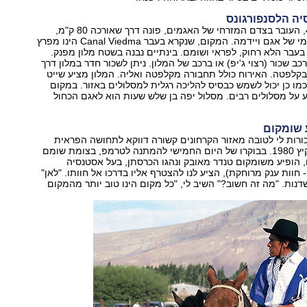
יה הלסנפורגונס
מכביש מספר 40, העובר בצדם המזרחי של האגמים, פונה דרך שאורכה 80 ק"מ,
לאורך חופו הדרומי של אגם ויידמה. המקום, שנקרא בעבר Canal Viedma הינו מפרץ
עבר הלא רחוק, לפראי ושומם. בינתיים נבנה בשטח מלון מפנק.
 שכור (רצוי ג'יפ) או ברכב של המלון. ניתן לשכור חדר במלון דרך
קלפטה. האירוח כולל תחבורה מקלפטה ואליה. המלון מציע שייט
כמו כן יכול לשמש כבסיס להליכה רגלית למסלולים באזור. במקום
על מסלולים רבים. מסלול יפה בן שלש שעות הוא לאגם הכחול
שומקום
ורות לי לטובה מאזור הקרחונים קשורה דווקא לתחושה הפראית
ששררה באזור בקיץ 1980. בבוקרו של היום החמישי להמתנה לטרמפ, בצומת שומם
, הופיע משומקום טנדר מאובק ונהגו הכרסתן, בעל אסטנסיה
Es, היינו - חוות ענק מרוחקת), הציע לנו להצטרף אליו בדרכו אל חוותו. "לאן"
נות. "מה זה חשוב?" השיב לי, "כל מקום הינו טוב יותר מהמקום