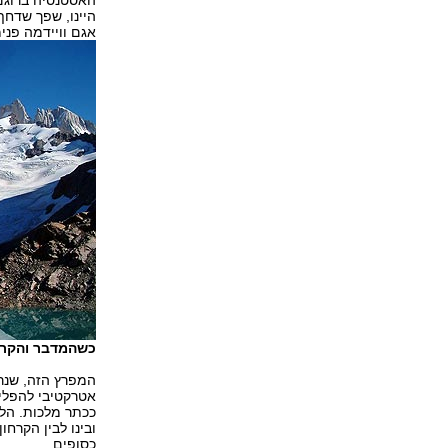
האסטנסיה ברוגם א
היינו, שפך שדחף
אגם וויידמה פני
כשהמדבר והקרחו
המפרץ הזה, שנרא
אטרקטיבי להפליא
ככתר מלכות. הלא
ובינו לבין הקרח
כסופים.