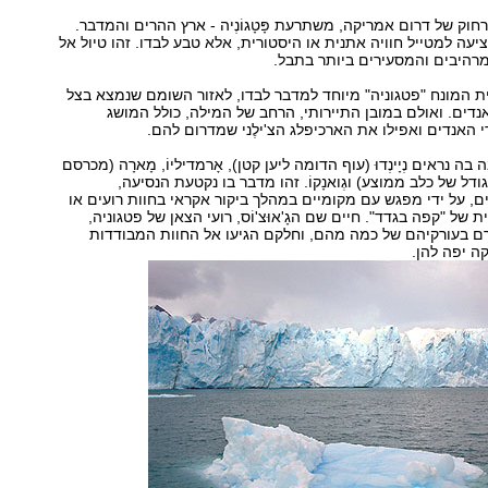
חוק של דרום אמריקה, משתרעת פָּטָגוֹנְיה - ארץ ההרים והמדבר.
יעה למטייל חוויה אתנית או היסטורית, אלא טבע לבדו. זהו טיול אל
רהיבים והמסעירים ביותר בתבל.
ת המונח "פטגוניה" מיוחד למדבר לבדו, לאזור השומם שנמצא בצל
דים. ואולם במובן התיירותי, הרחב של המילה, כולל המושג
י האנדים ואפילו את הארכיפלג הצ'ילֶני שמדרום להם.
ה נראים נְיָינְדוּ (עוף הדומה ליען קטן), אָרמדיליוֹ, מָארָה (מכרסם
דל של כלב ממוצע) וגְואנָקוֹ. זהו מדבר בו נקטעת הנסיעה,
 על ידי מפגש עם מקומיים במהלך ביקור אקראי בחוות רועים או
 של "קפה בגדד". חיים שם הגָ'אוּצ'וֹס, רועי הצאן של פטגוניה,
רם בעורקיהם של כמה מהם, וחלקם הגיעו אל החוות המבודדות
ה יפה להן.