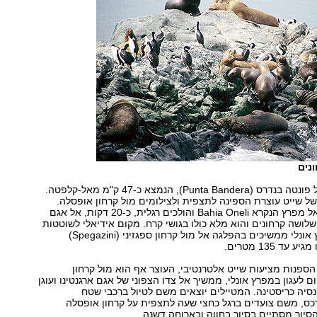
נים
השייט יוצא מנמל פונטה בנדרס (Punta Bandera), הנמצא כ-47 ק"מ מאל-קלפטה.
ל שייט עוצרת הספינה לתצפית ולצילומים מול קרחון אופסלה.
משם ממשיכים אל מפרץ הנקרא Bahia Oneli והולכים רגלית, כ-20 דקות, אל אגם
 שלושה קרחונים והוא מלא כולו בגושי קרח. מקום אידיאלי לשוטטות
ולפיקניק. ממפרץ אונלי ממשיכים בהפלגה אל מול קרחון ספגזיני (Spegazini)
ד 135 מטרים.
 הספנות מציעות שייט אלטרנטיבי, העוצר אף הוא מול קרחון
 לעגון במפרץ אונלי, ממשיך אל צדו הצפוני של אגם ארגנטינו ועוגן
יה כריסטינה. המטיילים יוצאים משם לטיול ברכבי שטח
ס, משם צועדים ברגל כחצי שעה לתצפית על קרחון אופסלה
סיור מסתיים בסיור בחווה ובארוחה דשנה.