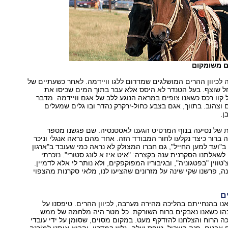
 משומקום
 לכיוון ההרים המושלגים שמדרום ללגו וויידמה. לאחר כשעתיים של
חל שוצף. בעל הטנדר לא היסס אלא עבר בתוך המים שכיסו את
ל קוו רכס כשאנו צופים במראה הנוגע ללב של אגם וויידמה. מדבר
 וצהוב. בתווך, אגם בצבע כחול-ירקרק נהדר ובו גלים שמעלים
ן.
 של נסיעה בנוף המרטיט הגענו לאסטנסיה. שם פגשנו מספר
 ברור כיצד נקלעו לחור המבודד הזה. אחד מהם נראה אנגלי וניכר
 ב"ועד למען החייל", גם חברו המצולק לא נראה כמי שעובד ב"ארגון
לשאלתנו הסקרנית ענה בקצרה: "איט איז א לונג סטורי". נזכרתי
טווין "בפטגוניה", ובגיבוריו המפוקפקים, ולא נותר לי אלא לדמיין.
, פרשנו שקי שינה על מזרונים שהציעו לנו, מלאי סקרנות מהצפוי
ם
נו בהנחייתם בהליכה מהירה מערבה, לכיוון ההרים. טיפסנו על
בהו כשאנו נאבקים ברוח השורקת. כל מטר היה מלחמה של ממש.
 הרוח והצלחנו להזדקף מעט. במקום מסוים, שסומן על ידי עובדי