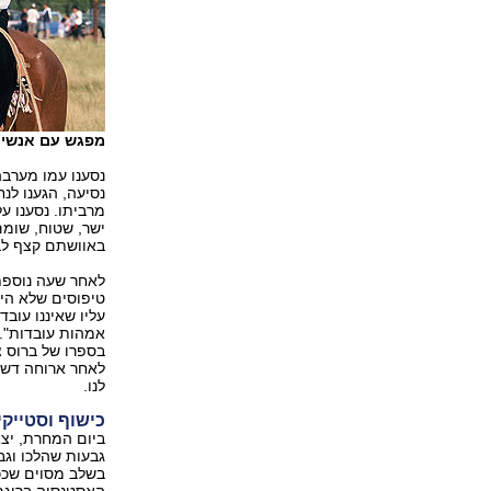
מפגש עם אנשים
נסענו עמו מערבה
נסיעה, הגענו לנ
מרביתו. נסענו ע
ישר, שטוח, שומם
באוושתם קצף לב
לאחר שעה נוספת
טיפוסים שלא היה
עליו שאיננו עובד
אמהות עובדות". 
בספרו של ברוס צ'
לאחר ארוחה דשנה
לנו.
כישוף וסטייקי
ביום המחרת, יצא
גבעות שהלכו וג
בשלב מסוים שככה