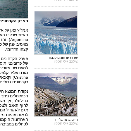
פארק הקרחונים. 
אמליץ כאן על אז
מאסיב ענק של סל
קצהו הדרומי.
שדות קרחונים לנצח
צילום: גילי חסקין
למעט שני אזורים 
כקרחונים גדולים 
הכחלחלים ניתנים
ברילוצ'ה, אך מש
אגם לא גדול הנמ
לראות עופות מים
האחרונות הוקמו 
חיים בתוך גלויה
צילום: גילי חסקין
לטיולים בסביבה.