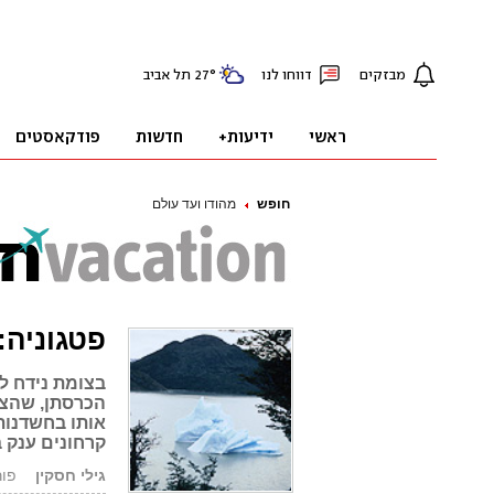
חופש
מהודו ועד עולם
פטגוניה:
בצומת נידח לצ
הכרסתן, שהציע
אותו בחשדנות.
קרחונים ענק 
גילי חסקין
פורסם: 7