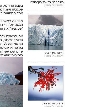
כחול חלבי בפארק הקרחונים
צילום: גילי חסקין
בקצה הדרומי, הר
פטגוניה איננה מצ
אחד המחוזות המ
מבחינה גיאוגרפי
הגשם של הרי האנ
"פטגוניה" את הר
זוהי למעשה ערבה ב
הדומה לארנב, בגו
המשמימה לעיתים,
בגרסה ארגנטינאית
שדם אינדיאני זו
חזיונות מרהיבים
בנסיבות שהשתיק
צילום: גילי חסקין
אדום בתוך הכחול
צילום: גילי חסקין