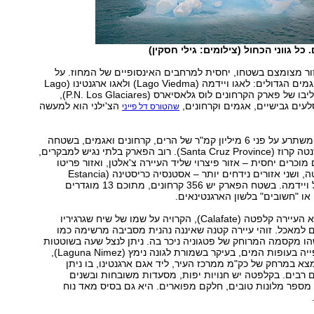
כל גווני הכחול (צילומים: גילי חסקין)
ור מצומצם בשטחו, יחסית למרחבים האינסופיים של המחוז. על
האזור שבלבו האגמים הגדולים: לאגו ויידמה (Lago Viedma) ולאגו ארגנטינו (Lago
Argentino). זהו ליבו של פארק הקרחונים לוס גלאסיארס (P.N. Los Glaciares),
עים גבישיים, אגמים וקרחונים,
הצ'ילני הוא למעשה
שהטורס דל פייני
פארק הקרחונים משתרע על פני 6 מיליון קמ"ר של הרים, קרחונים ואגמים, בשטחה
של פרובינציית סנטה קרוז (Santa Cruz Province). רוב הפארק בלתי נגיש למבקרים,
מוכרים יחסית – אזור פיצרוי שליד העיירה צ'אלטן, ואזור פריטו
מורנו שליד קלפטה, ושני אזורים נידחים יותר – אסטנסיה כריסטינה (Estancia
Cristina) וקאנאל ויידמה. בשטח הפארק יש 356 קרחונים, מתוכם 13 מוגדרים
או "חשובים" בלשון הארגנטינאים.
נקודת המוצא היא העיירה קלפטה (Calafate), הקרויה על שמו של שיח שגרגיריו
 למאכל. זוהי עיירה קטנה שאיננה נהנית מסביבה מרשימה כמו
הו מקסמה המרוחק של פטגוניה ניכר בה. ניתן לנצל שעה בשוטטות
לחוף האגם ולצפייה בעופות המים, בעיקר בשמורת לגונה נימץ (Laguna Nimez),
צא במרחק של כק"מ ממרכז העיר, ליד אגם ארגנטינו, בו ניתן
 רבים. בקלפטה יש חנויות יפות, מסעדות משובחות ובשנים
מספר מלונות טובים, חלקם מפוארים. היא גם בסיס מאד נוח