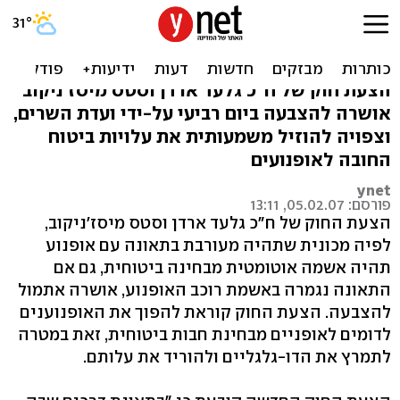
אושר להצבעה: "האופנוענים
לא אשמים"
הצעת חוק של ח"כ גלעד ארדן וסטס מיסז'ניקוב
אושרה להצבעה ביום רביעי על-ידי ועדת השרים,
וצפויה להוזיל משמעותית את עלויות ביטוח
החובה לאופנועים
ynet
פורסם: 05.02.07, 13:11
הצעת החוק של ח"כ גלעד ארדן וסטס מיסז'ניקוב,
לפיה מכונית שתהיה מעורבת בתאונה עם אופנוע
תהיה אשמה אוטומטית מבחינה ביטוחית, גם אם
התאונה נגמרה באשמת רוכב האופנוע, אושרה אתמול
להצבעה. הצעת החוק קוראת להפוך את האופנוענים
לדומים לאופניים מבחינת חבות ביטוחית, זאת במטרה
לתמרץ את הדו-גלגליים ולהוריד את עלותם.