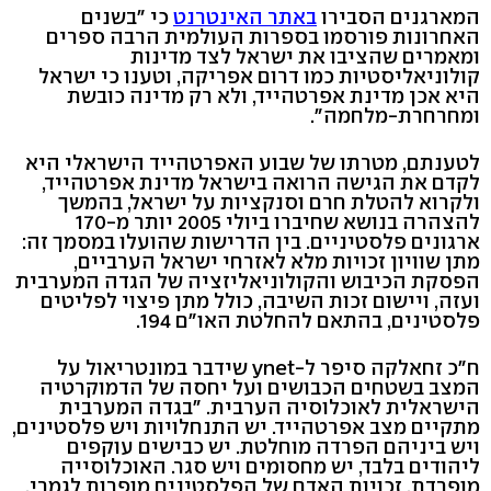
המארגנים הסבירו
באתר האינטרנט
כי "בשנים
האחרונות פורסמו בספרות העולמית הרבה ספרים
ומאמרים שהציבו את ישראל לצד מדינות
קולוניאליסטיות כמו דרום אפריקה, וטענו כי ישראל
היא אכן מדינת אפרטהייד, ולא רק מדינה כובשת
ומחרחרת-מלחמה".
לטענתם, מטרתו של שבוע האפרטהייד הישראלי היא
לקדם את הגישה הרואה בישראל מדינת אפרטהייד,
ולקרוא להטלת חרם וסנקציות על ישראל, בהמשך
להצהרה בנושא שחיברו ביולי 2005 יותר מ-170
ארגונים פלסטיניים. בין הדרישות שהועלו במסמך זה:
מתן שוויון זכויות מלא לאזרחי ישראל הערביים,
הפסקת הכיבוש והקולוניאליזציה של הגדה המערבית
ועזה, ויישום זכות השיבה, כולל מתן פיצוי לפליטים
פלסטינים, בהתאם להחלטת האו"ם 194.
ח"כ זחאלקה סיפר ל-ynet שידבר במונטריאול על
המצב בשטחים הכבושים ועל יחסה של הדמוקרטיה
הישראלית לאוכלוסיה הערבית. "בגדה המערבית
מתקיים מצב אפרטהייד. יש התנחלויות ויש פלסטינים,
ויש ביניהם הפרדה מוחלטת. יש כבישים עוקפים
ליהודים בלבד, יש מחסומים ויש סגר. האוכלוסייה
מופרדת. זכויות האדם של הפלסטינים מופרות לגמרי.