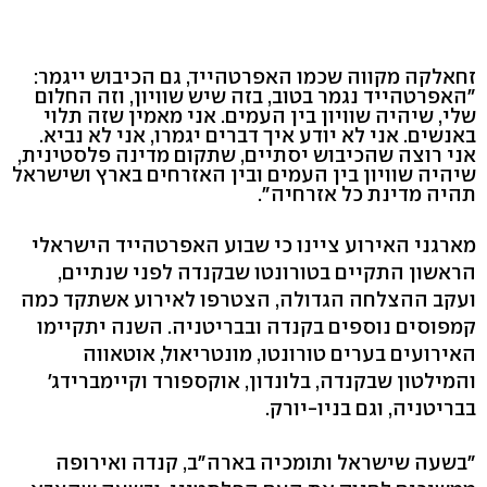
זחאלקה מקווה שכמו האפרטהייד, גם הכיבוש ייגמר:
"האפרטהייד נגמר בטוב, בזה שיש שוויון, וזה החלום
שלי, שיהיה שוויון בין העמים. אני מאמין שזה תלוי
באנשים. אני לא יודע איך דברים יגמרו, אני לא נביא.
אני רוצה שהכיבוש יסתיים, שתקום מדינה פלסטינית,
שיהיה שוויון בין העמים ובין האזרחים בארץ ושישראל
תהיה מדינת כל אזרחיה".
מארגני האירוע ציינו כי שבוע האפרטהייד הישראלי
הראשון התקיים בטורונטו שבקנדה לפני שנתיים,
ועקב ההצלחה הגדולה, הצטרפו לאירוע אשתקד כמה
קמפוסים נוספים בקנדה ובבריטניה. השנה יתקיימו
האירועים בערים טורונטו, מונטריאול, אוטאווה
והמילטון שבקנדה, בלונדון, אוקספורד וקיימברידג'
בבריטניה, וגם בניו-יורק.
"בשעה שישראל ותומכיה בארה"ב, קנדה ואירופה