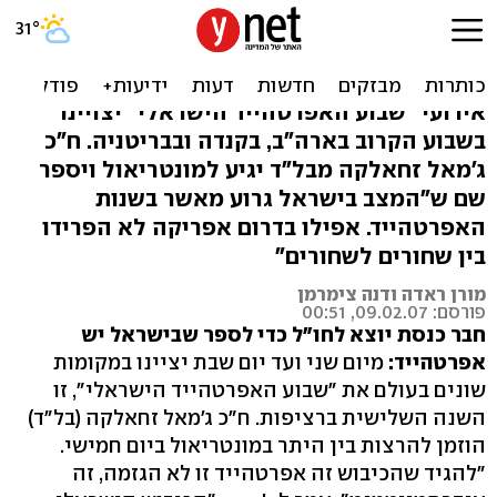
זחאלקה יסביר לקנדים
שבישראל יש אפרטהייד
אירועי "שבוע האפרטהייד הישראלי" יצויינו
בשבוע הקרוב בארה"ב, בקנדה ובבריטניה. ח"כ
ג'מאל זחאלקה מבל"ד יגיע למונטריאול ויספר
שם ש"המצב בישראל גרוע מאשר בשנות
האפרטהייד. אפילו בדרום אפריקה לא הפרידו
בין שחורים לשחורים"
מורן ראדה ודנה צימרמן
פורסם: 09.02.07, 00:51
חבר כנסת יוצא לחו"ל כדי לספר שבישראל יש
אפרטהייד:
מיום שני ועד יום שבת יציינו במקומות
שונים בעולם את "שבוע האפרטהייד הישראלי", זו
השנה השלישית ברציפות. ח"כ ג'מאל זחאלקה (בל"ד)
הוזמן להרצות בין היתר במונטריאול ביום חמישי.
"להגיד שהכיבוש זה אפרטהייד זו לא הגזמה, זה