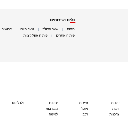
כלים ושירותים
מניות
שער הדולר
שער היורו
דרושים
|
|
|
|
פיתוח אתרים
פיתוח אפליקציות
|
|
יהדות
תיירות
יחסים
כלכליסט
דעות
אוכל
מעורבות
צרכנות
רכב
לאשה