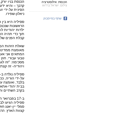
הכנסת בניו יורק
הכנסת. אילוסטרציה
צילום: ישראל ברדוגו
קרבך – והיא יד
הסינית על-ידי זו
ניאלון-שפירו.
שתף בפייסבוק
ססיליה היא בין ה
הראשונות שנכנסו
ילדות יהודיות ל
תוך כדי תהיה הא
קבלת הפנים שלא
שאלת הזהות המת
מאומצת ממדינה ז
המתאים אני אעבו
טבעי עבורי. חוץ 
מסכימה: "זה לגמר
ויהודיה- זה קצת 
על-ידי הוריה, כ
בלבד, ואומצה על-
בבית יהודי-אתאי
בקרב השתיים והן
ססיליה הגיעו ל
סמלי יין-יאנג ח
קצוות הארץ. הרב