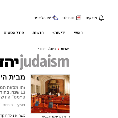
יהדות
העולם היהודי
מבית הית
זהו מסעה המר
13 שנה. בחו
טיימס" היו ש
ynet
פורסם: 08.03.07, 13:26
כשהיא נולדה קרא
דרשת בר-מצווה בבית