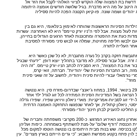
, דרשת בת המצווה שלה הוקדש לציווי האלוהי לקבל את הזר אל
עה היטב על מה היא מדברת. בגיל שלושה חודשים אומצה היתומה
ג יהודים ושמה שונה. פוּ-קיאן הקטנה הפכה להיות ססיליה
ילדות הסיניות הראשונות שהותרו לאימוץ בינלאומי, היא גם בין
ת לעול מצוות. אבל לפי ה"ניו יורק טיימס" היא לא האחרונה: עשרות
ומדות כעת את ההפטרה ומתכוננות לאחד הרגעים הגדולים בחייהן,
ם ילבשו חליפה מחויטת, שמלה או לבוש סיני מסורתי למסיבת
חר העלייה לתורה.
גבשת חזקה בקרב כל נערה מתגברת, לא כל שכן כאשר היא
רה. אבל עבור ססילה, לא מדובר בתהליך יוצא דופן. "ידעתי שבגיל
ר את בת המצווה", היא הסבירה לכתב הניו-יורק טיימס. "זה היה
מזה, רוב החברות הסיניות שלי יהודיות". חברתה, זואי קרס,
י נורמאלי עבורי להיות סינית ויהודיה, לחשוב על זה שאני סינית
מוזר".
ססיליה נולדה ב-29 בינואר, 1994, במחוז ג'יאנצ'י שבדרום-מזרח סין. היא ננטשה
כל הנראה בשל המדיניות הסינית המתירה לכל זוג לגדל ילד אחד
ידי זוג לסביות-אמריקניות: מארי ניאלון וויויאן שפירו. שפירו גדלה
סטי, ניאלון קתולית, אך לאחר שנפגשו התחזקה האמונה הדתית
 החליטו להעניק לבתן חינוך יהודי-מסורתי.
ב-17 בפברואר האחרון נחגג האירוע המרגש. כ-200 מקרובי משפחתה וחבריה של
בית הכנסת "רודף שלום" על-מנת להשתתף בשמחתה. כיפות ועליהן
ולקו בכניסה. שש בנות מבית היתומים בו ננטשה הוטסו למקום מכל
 לוין פתח בקטע מפרשת השבוע: "כי גרים הייתם בארץ מצרים". עין