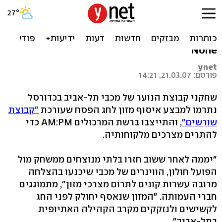
כדורסלני קבוצת הנוער של
מכבי ת"א מגייסים מזון
None
ynet
פורסם: 21.03.07, 14:21
שחקני קבוצת הנוער של מכבי תל-אביב בכדורסל
נתרמו למבצע איסוף מזון לחג הפסח שעורכת
"קבוצת
שורשים"
, והתייצבו ברשת המרכולים AM:PM כדי
להתרים מצרכים מלקוחותיה.
"יממה לאחר ששוב חזרו בלתי מנוצחים ממשחק מול
הפועל חולון, הווינרים של מכבי שיכנעו בהצלחה
מרובה עשרות קונים לתרום מצרכי מזון", מתמוגגים
חברי העמותה. "המזון שנאסף יחולק לפני החג
לקשישים ולנזקקים מקרב הקהילה האתיופית
בתל-אביב".