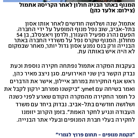
המנוף באתר הבניה חולון לאחר הקריסה אתמול
(צילום: אלעד כהן)
אתמול, שנה ושלושה חודשים לאחר אותו אסון
בתל-אביב, שוב נפל מנוף המופעל על ידי החברה.
הפעם נהרג מפעיל העגורן, ולדמן ויאצסלב, בן 54
מחולון. המנוף שקרס נפל על משרדי החברה באתר
הבנייה ורק בנס נמנע אסון גדול יותר, מאחר שבמקום
לא היה איש באותה עת.
בעקבות המקרה אתמול נפתחה חקירה נוספת וכעת
נבדק הקשר בין שני האירועים. סגן ניצב מאיר כהן,
ראש אגף החקירות במרחב איילון, אישר את הדברים
ואמר בשיחה עם ynet: "ביקשנו ממרחב ירקון לקבל את
כל חומר החקירה מהמקרה הקודם שארע לפני כשנה
ושלושה חודשים בתל-אביב. נבדוק ביחד עם משרד
העבודה ונגיע לחקר האמת". בזמן הקרוב יזומנו
לחקירה בעלי חברת המנופים ובעלי אתר הבנייה.
"הקמת מנופים - תחום פרוץ לגמרי"