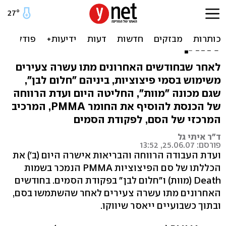
10 צעירים מתו - סם
הפיצוציות PMMA מחוץ
לחוק
לאחר שבחודשים האחרונים מתו עשרה צעירים
משימוש בסמי פיצוציות, ביניהם "חלום לבן",
שגם מכונה "מוות", החליטה היום ועדת הרווחה
של הכנסת להוסיף את החומר PMMA, המרכיב
המרכזי של הסם, לפקודת הסמים
ד"ר איתי גל
פורסם: 25.06.07, 13:52
ועדת העבודה הרווחה והבריאות אישרה היום (ב') את
הכללתו של סם הפיצוציות PMMA הנמכר בשמות
Death (מוות) ו"חלום לבן" בפקודת הסמים. בחודשים
האחרונים מתו עשרה צעירים לאחר שהשתמשו בסם,
ובתוך כשבועיים ייאסר שיווקו.