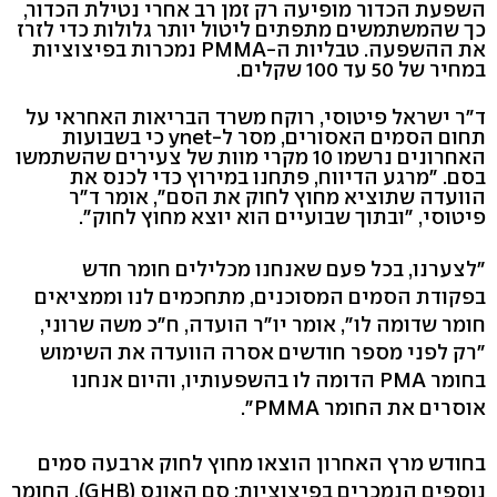
השפעת הכדור מופיעה רק זמן רב אחרי נטילת הכדור,
כך שהמשתמשים מתפתים ליטול יותר גלולות כדי לזרז
את ההשפעה. טבליות ה-PMMA נמכרות בפיצוציות
במחיר של 50 עד 100 שקלים.
ד"ר ישראל פיטוסי, רוקח משרד הבריאות האחראי על
תחום הסמים האסורים, מסר ל-ynet כי בשבועות
האחרונים נרשמו 10 מקרי מוות של צעירים שהשתמשו
בסם. "מרגע הדיווח, פתחנו במירוץ כדי לכנס את
הוועדה שתוציא מחוץ לחוק את הסם", אומר ד"ר
פיטוסי, "ובתוך שבועיים הוא יוצא מחוץ לחוק".
"לצערנו, בכל פעם שאנחנו מכלילים חומר חדש
בפקודת הסמים המסוכנים, מתחכמים לנו וממציאים
חומר שדומה לו", אומר יו"ר הועדה, ח"כ משה שרוני,
"רק לפני מספר חודשים אסרה הוועדה את השימוש
בחומר PMA הדומה לו בהשפעותיו, והיום אנחנו
אוסרים את החומר PMMA".
בחודש מרץ האחרון הוצאו מחוץ לחוק ארבעה סמים
נוספים הנמכרים בפיצוציות: סם האונס (GHB), החומר