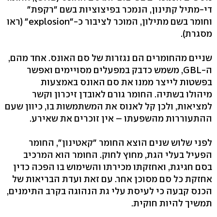
די-מתיל קתינון, הנמכר בפיצוציות בשם "רקפת"
וחומר בשם מתילון, המוכר לציבור כ-"explosion" (ראו
מסגרת).
שניים מהחומרים הם נגזרות של סם האונס. אחד מהם,
ה-GBL, משמש כדבק במפעלים מסויימים ואפשר
בפשטות לייצר ממנו את סם האונס באמצעות
מיהולו בשתיה. החומר גורם לאובדן זיכרון וקשר
למציאות, ולכן קל לאנוס את המשתמשות בו, כיוון שעם
ההתעוררות מהשפעתו – אין זוכרים את שאירע.
לפני שלוש שנים הוצא החומר "קאטינון", החומר
הפעיל בעלי הגת, מחוץ לחוק. החומר הוא המרכיב
בסם חגיגת, ואחזקתו מכירתו והשימוש בו הפכה כדין
אחזקת כל סם מסוכן אחר. עם זאת ועדת הבריאות של
הכנס קבעה כי לעיסת עלי גת הנהוגה בקרב התימנים,
תמשיך להיות חוקית.