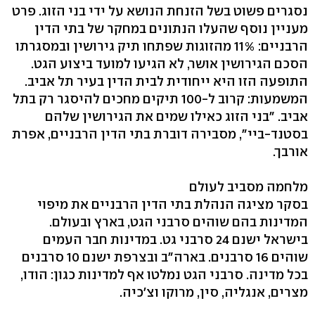
נסגרים פשוט בשל הזנחת הנושא על ידי בני הזוג. פרט
מעניין נוסף שהעלו הנתונים במחקר של בתי הדין
הרבניים: 11% מהזוגות שפתחו תיק גירושין ובמסגרתו
הסכם הגירושין אושר, לא הגיעו למועד ביצוע הגט.
התופעה הזו היא ייחודית לבית הדין בעיר תל אביב.
המשמעות: קרוב ל-100 תיקים מחכים להיסגר רק בתל
אביב. "בני הזוג כאילו שמים את הגירושין שלהם
בסטנד-ביי", מסבירה דוברת בתי הדין הרבניים, אפרת
אורבך.
מלחמה מסביב לעולם
בסקר מציגה הנהלת בתי הדין הרבניים את מיפוי
המדינות בהם שוהים סרבני הגט, בארץ ובעולם.
בישראל ישנם 24 סרבני גט. במדינות חבר העמים
שוהים 16 סרבנים. בארה"ב ובצרפת ישנם 10 סרבנים
בכל מדינה. סרבני הגט נמלטו אף למדינות כגון: הודו,
מצרים, אנגליה, סין, מרוקו וצ'כיה.