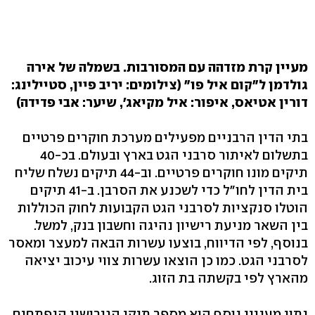
מעיין קרת מזדהה עם המסורבות. בשמלה של אירה
גולדמן ל"קום איל פו" (צילומים: יריב פיין, סטיילינג:
דורין אטיאס, איפור: איל מקיאג', שיער: אבי פדידה)
בתי הדין הרבניים מפעילים מערכת חוקרים פרטיים
בתשלום לאיתור סרבני הגט בארץ ובעולם. בכ-40
תיקים מונו חוקרים פרטיים. וב-44 תיקים נשלח שליח
בית הדין לחו"ל כדי לשכנע את הסרבן. ב-41 תיקים
הוטלו סנקציות לסרבני הגט הקבועות לחוק הכוללות
בין השאר מניעת רישיון נהיגה וחשבון בנק, למשל.
בנוסף, לפי הדיווח, בוצעו עשרות הבאה למעצר ומאסר
לסרבני הגט. כמו כן הוצאו עשרות צווי עיכוב יציאה
מהארץ לפי בקשתה בת הזוג.
נתון מעניין נוסף הוא מספר תיקי הגירושין הנפתחים