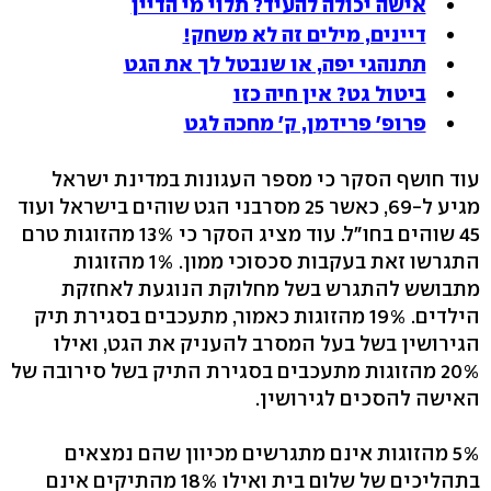
אישה יכולה להעיד? תלוי מי הדיין
דיינים, מילים זה לא משחק!
תתנהגי יפה, או שנבטל לך את הגט
ביטול גט? אין חיה כזו
פרופ' פרידמן, ק' מחכה לגט
עוד חושף הסקר כי מספר העגונות במדינת ישראל
מגיע ל-69, כאשר 25 מסרבני הגט שוהים בישראל ועוד
45 שוהים בחו"ל. עוד מציג הסקר כי 13% מהזוגות טרם
התגרשו זאת בעקבות סכסוכי ממון. 1% מהזוגות
מתבושש להתגרש בשל מחלוקת הנוגעת לאחזקת
הילדים. 19% מהזוגות כאמור, מתעכבים בסגירת תיק
הגירושין בשל בעל המסרב להעניק את הגט, ואילו
20% מהזוגות מתעכבים בסגירת התיק בשל סירובה של
האישה להסכים לגירושין.
5% מהזוגות אינם מתגרשים מכיוון שהם נמצאים
בתהליכים של שלום בית ואילו 18% מהתיקים אינם