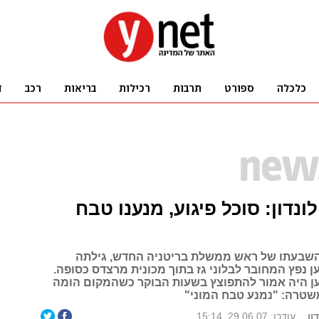
נדון: סוכל פיגוע, מנענו טבח
השבעתו של ראש ממשלת בריטניה החדש, גילתה
נפץ המחובר לבלוני גז בתוך מכונית מרצדס כסופה.
 היה אמור להתפוצץ בשעות הבוקר כשהמקום הומה
שטרה: "נמנע טבח המוני"
ון
עודכן: 29.06.07, 15:14