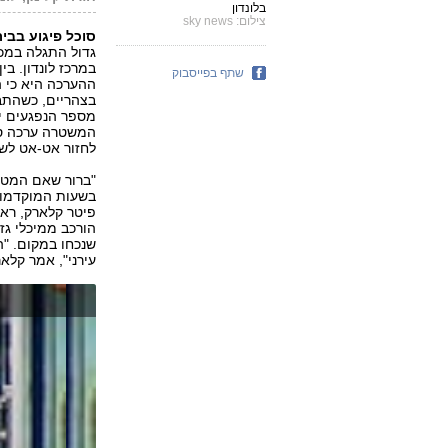
בלונדון
צילום: sky news
סוכל פיגוע בבי
גדול התגלה במכו
שתף בפייסבוק
ההערכה היא כי 
בצהריים, כשהתב
מספר הנפגעים יכ
המשטרה ערכה סר
לחזור אט-אט לש
"ברור שאם המטען
בשעות המוקדמות 
פיטר קלארק, ראש
הורכב ממיכלי גז
שנכחו במקום. "ה
עירני", אמר קלאר