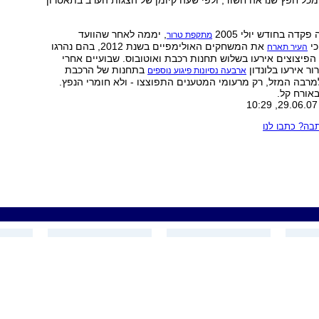
ומכל חפץ שנראה חשוד, ולפי שעה קיומן של הצגות הערב בתאטרון
קדה בחודש יולי 2005
, יממה לאחר שהוועד
מתקפת טרור
כי
את המשחקים האולימפיים בשנת 2012, בהם נהרגו
העיר תארח
הפיצוצים אירעו בשלוש תחנות רכבת ואוטובוס. שבועיים אחרי
 אירעו בלונדון
בתחנות של הרכבת
ארבעה נסיונות פיגוע נוספים
רבה המזל, רק מרעומי המטענים התפוצצו - ולא חומרי הנפץ.
באורח קל.
ה? כתבו לנו