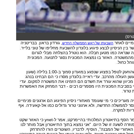
יטרס)
מיים לאחר
, גורדון בראון. בבריטניה
השבעתו של ראש הממשלה החדש
ר בין הניסיון לבצע פיגוע בלונדון להשבעת מחליפו של טוני בלייר.
ה שנראה כמו מטען חבלה. הוא נוטרל בהצלחה מבלי לגרום
מהמשטרה. האזור בו נמצאה המכונית נסגר לתנועה. המכונית
הל כחול.
צוות אמבולנס, שהוזעק לטפל בפצוע שנפגע במועדון סמוך ב-1:00 בלילה (שעון
שן העולה מהרכב. עדי ראייה בלונדון מסרו כי הם הבחינו בנהג
מכיוון שהוא עורר את חשדם הם הזמינו את המשטרה למקום. עדי
י בסביבת המכונית היו מסמרים רבים - דבר המחזק את האפשרות
 טרור.
 מעריכים כי מי שעומד מאחורי ניסיון הפיגוע הם ארגונים פנימיים
ר לממשלה החדשה, ולא ארגוני טרור גדולים כמו אל-קאעידה. אף
ריות למקרה.
אנתוני פישר, שומר הסף בתיאטרון המלכותי בהיימרקט, אמר ל-ynet כי האזור שקט
זרה לשעה זו של היום. "אני נמצא בתוך התיאטרון אבל מותר לנו
אחורי של המבנה", הוסיף. לדבריו, השוטרים הורו להתרחק