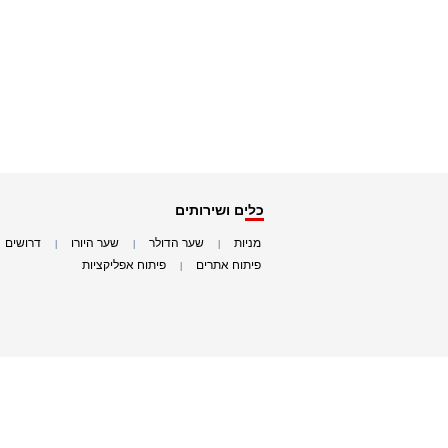
כלים ושירותים
מניות
שער הדולר
שער היורו
דרושים
|
|
|
|
פיתוח אתרים
פיתוח אפליקציות
|
|