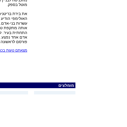
מהכניסה לבניין 
מוטל בספק.
את בירת בריטניה פ
האולימפי הודיע 
עשרות בני-אדם. 
אותה מתקפת טרור
התחתית בעיר. למ
אדם אחד נפצע 
פורסם לראשונה 29.06.07, 10:29
מצאתם טעות בכתב
מומלצים