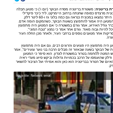
רת בריטניה:
משטרת בריטניה מסרה הבוקר (יום ו') כי מטען חבלה
נית מרצדס כסופה שחנתה ברחוב היימרקט, ליד כיכר פיקדילי
במרכז לונדון. בין היתר נמצאו במכונית כנראה גם כמה בלוני גז ו-60 ליטר דלק.
המטען היה אמור להתפוצץ בשעות הבוקר, כשהמקום הומה אדם.
רר גודל האירוע, אמר גורם במשטרה כי אם המטען היה מתפוצץ
ל להיות גבוה מאוד. גורם אחר אמר כי נמנע "טבח המוני".
יקות אחר מטענים נוספים ברחבי העיר, ולאחר מכן החלה העיר
גרה.
 היה מתפוצץ היו פצועים והרוגים רבים, גם אם היה מתפוצץ
של הבוקר בשעה שבאזור זה מבלים הרבה בני נוער וצעירים", אמר
 המטה ללוחמה בטרור במשטרת לונדון. הוא סיפר כי המטען
 ודלק שהועמסו על הרכב בכמויות גדולות וביקש סיוע מעדי ראיה
איום של הטרור בבריטניה הוא כאן והוא אמיתי ועל הציבור להשאר
ק.
hlsjs-lite: Network error