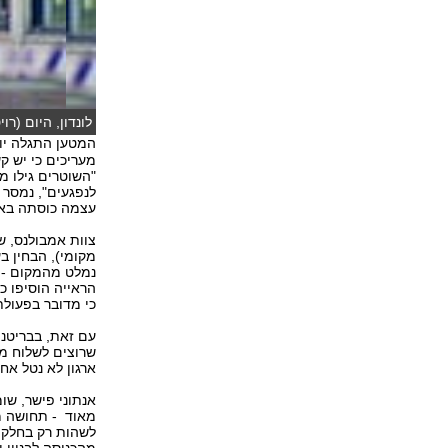
לונדון, היום (רו
המטען התגלה יו
מעריכים כי יש קש
"השוטרים גילו מ
לנפגעים", נמסר 
עצמה כוסתה באו
מקומי), הבחין בע
נמלט מהמקום - 
הראייה הוסיפו כ
כי מדובר בפעולת
עם זאת, בבריטניה
שרוצים לשלוח מס
ארגון לא נטל אח
מאוד - תחושה מו
לשהות רק בחלק ה