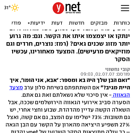
73%: נקבל ילד הומוסקסואל
הילד יצא מהארון? רוב הציבור יעכל את הבשורה
וימשיך כרגיל, אבל סקר ynet-גשר מגלה: 27%
ינתקו או יצמצמו איתו את הקשר. וגם: מה גרוע
יותר מזוג שכנים גאים? (רמז: נוצרים, חרדים וגם
מוזיקאים מרעישים). המצעד מאחורינו, עכשיו
הסקר
קובי נחשוני
פורסם: 02.07.07, 09:03
"ואם הבן שלך היה בא ומספר: 'אבא, אני הומו', איך
היית מגיב?"
אם השתתפתם בשיחת סלון ערב
מצעד
הגאווה
- אין סיכוי שלא נשאלתם זאת גם אתם.
הסערה סביב אירועי הגאווה הירושלמים שככה, אבל
השאלה הקשה עדיין מהדהדת. שבוע וחצי אחרי, יש
גם תשובות: 73% ישלימו עם המצב, גם אם קשה, ואצל
27% תשפיע היציאה מהארון על הקשר עם הבן הגאה
– כך עולה מתוצאות הסקר השבועי של ynet יהדות