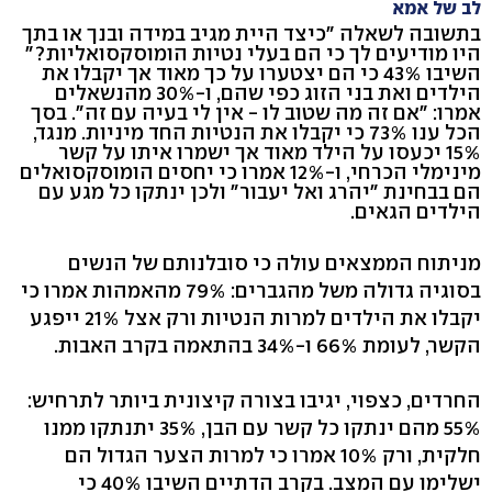
לב של אמא
בתשובה לשאלה "כיצד היית מגיב במידה ובנך או בתך
היו מודיעים לך כי הם בעלי נטיות הומוסקסואליות?"
השיבו 43% כי הם יצטערו על כך מאוד אך יקבלו את
הילדים ואת בני הזוג כפי שהם, ו-30% מהנשאלים
אמרו: "אם זה מה שטוב לו - אין לי בעיה עם זה". בסך
הכל ענו 73% כי יקבלו את הנטיות החד מיניות. מנגד,
15% יכעסו על הילד מאוד אך ישמרו איתו על קשר
מינימלי הכרחי, ו-12% אמרו כי יחסים הומוסקסואלים
הם בבחינת "יהרג ואל יעבור" ולכן ינתקו כל מגע עם
הילדים הגאים.
מניתוח הממצאים עולה כי סובלנותם של הנשים
בסוגיה גדולה משל מהגברים: 79% מהאמהות אמרו כי
יקבלו את הילדים למרות הנטיות ורק אצל 21% ייפגע
הקשר, לעומת 66% ו-34% בהתאמה בקרב האבות.
החרדים, כצפוי, יגיבו בצורה קיצונית ביותר לתרחיש:
55% מהם ינתקו כל קשר עם הבן, 35% יתנתקו ממנו
חלקית, ורק 10% אמרו כי למרות הצער הגדול הם
ישלימו עם המצב. בקרב הדתיים השיבו 40% כי