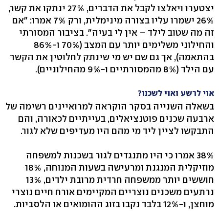
יצטערו ויאלצו לקבל את הדברים, 27% ינתקו את קשר,
26% ישמרו עליו בצורה מינימלית, ורק 7% אמרו: "אם
זה מה שטוב לילד – אין לי בעיה". בציבור המסורתי
והחילוני משלימים יותר עם המצב (70% ו-86%
בהתאמה), אך גם שם יש מי שינתק לחלוטין את הקשר
עם הילד (8% מהמסורתיים ו-9% מהחילוניים).
אוי לרשע ואוי לשכנו?
בשאלה השנייה בסקר הוקראה למרואיינים רשימה של
ארבעה שכנים פוטנציאלים, בעייתיים לכאורה, והם
התבקשו לציין ליד מי מהם היו מעדיפים שלא לגור.
38% אמרו כי היו מתנגדים לגור בשכנות למשפחה
מוזיקלית המנגנת ומרעישה בשעות המנוחה, 18%
חוששים יותר ממשפחה חרדית מרובת ילדים, 13%
נרתעים משכנים נוצריים המקיימים אורח חיים נוצרי
מוחצן, ו-12% בלבד נקבו בזוג ההומואים או הלסביות.