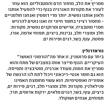
ממריץ את הלב, מחזור הדם והמטבוליזם. הוא עוזר
לעורר את מקורות האנרגיה בגוף כדי להפעיל אותנו
ולאזן אותנו נפשית. יותר מדי דופמין ואנחנו חולמניים
- מחסור רציני בחומר חיוני זה ואנו נוטים להרגיש
חסרי מוטבציה, אדישים ומרוקנים נפשית. מקורות:
חלב ומוצרי חלב, גבינות, ביצים, תפוחי אדמה, אורז,
פסטה, עוף, בשר, דגים ופירות ים.
נוראדרנלין
ביחד עם סרוטונין, זו אחד מה"הורמוני האושר"
העיקריים. הגוף מייצר אותו במצבים של מתח והוא
ממריץ את המוח, מעודד אנרגיה, מוטיבציה ותפיסה.
הוא גם חומר אנטי-דיכאוני ויכול לתת לנו הרגשה של
אופוריה ואופטימיות. הוא עשוי מחומצת האמינו
פנילאלנין. מקורות: חלב ומוצרי חלב, דגים, פירות ים,
ביצים, עוף, בשר, דגנים מלאים, ירקות אדומים, תרד,
תפוחים, אגוזים ושוקולד.