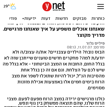
הדרך לאושר עוברת בצלחת
על נוירוטרנסמיטורים, אנדרופינים וסרוטונין
והקשר שלהם לפסטה, אגוזים ובננות - איך מה
שאנחנו אוכלים משפיע על איך שאנחנו מרגישים.
מדריך מקוצר
פיליס גלזר
פורסם: 11.07.07, 08:13
הבוס נובח? הילדים עצבניים? את/ה עצוב/ה ולא
יודע/ת למה? מחקרים חדשים טוענים שייתכן שזה לא
בגלל החום, החובות או המצב הביטחוני - אלא בגלל מה
שיש לכם על הצלחת. וגם אם זה כן בגלל אחת
מהסיבות הנ"ל, יכול להיות שתוכלו לשפר את מצב
הרוח בימים חמים אלו באמצעות אכילת מזונות
מסוימים.
כולנו מרגישים ירידה במצב הרוח מפעם לפעם. מצבי
הרוח שלנו, שהם תוצאה ממשחק בין גוף ונפש,