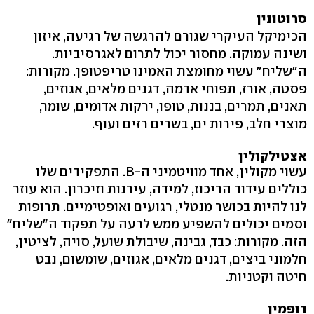
סרוטונין
הכימיקל העיקרי שגורם להרגשה של רגיעה, איזון
ושינה עמוקה. מחסור יכול לתרום לאגרסיביות.
ה"שליח" עשוי מחומצת האמינו טריפטופן. מקורות:
פסטה, אורז, תפוחי אדמה, דגנים מלאים, אגוזים,
תאנים, תמרים, בננות, טופו, ירקות אדומים, שומר,
מוצרי חלב, פירות ים, בשרים רזים ועוף.
אצטילקולין
עשוי מקולין, אחד מוויטמיני ה-B. התפקידים שלו
כוללים עידוד הריכוז, למידה, עירנות וזיכרון. הוא עוזר
לנו להיות בכושר מנטלי, רגועים ואופטימיים. תרופות
וסמים יכולים להשפיע ממש לרעה על תפקוד ה"שליח"
הזה. מקורות: כבד, גבינה, שיבולת שועל, סויה, לציטין,
חלמוני ביצים, דגנים מלאים, אגוזים, שומשום, נבט
חיטה וקטניות.
דופמין