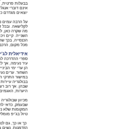
בבעלות פרטית, 
אינם דוברי אנגל
יוצאים מגדרם כד
על הרבה עמים נ
לקלישאה. ובכל ז
מה שקרה כאן, ל
השנייה. קיים וי
הכנסייה, בכך ש
מכל מקום, הרכבו
אידיאלית לג'י
ספרי ההדרכה לת
עיר נעימה, אך ל
הן ערי ימי הבינ
השחור. ערים נעי
בבולגריה עיירות 
שבהן. אך רוב רו
היערות, האגמים 
מכיוון שבולגרי
שבעמק, כדאי לחר
המקומות שלא נדר
טיול בג'יפ מומל
כך או כך, גם לנ
הזדמנות. נשים מ