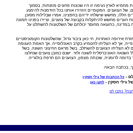
 מחמיא לארץ נעימה זו היו שכונות פחונים מוזנחות, בסמוך
ם, של הצוענים. המקומיים הזהירו אותנו בכל הזדמנות להימנע
ים הללו, מחשש שישלחו ידיהם בחפצינו, אמרו שבלילות מסוכן
 הערים מחשש להיתקלות בקבוצה של צוענים, וציירו בפנינו תמונה
 במדינה, כתוצאה מחוסר יכולתם של השלטונות להשתלט על
רח אירופה האחרות, חי כאן ציבור גדול, שהשלטונות הקומוניסטיים
פייה, אך לא הצליחו להטמיע בקרב האוכלוסייה. אך האמת העגומה
 לא הצליחו הצוענים להשתלב, בשל מראם החיצוני השונה, בשל
ל השנאה האוניברסלית לשונה ולזר. ישנם כמובן צוענים שנחלצו
 בדומה לרומניה, שכנתה מצפון, הצוענים הם חרפת בולגריה.
כך, בכתבה הבאה.
לם -
כל הכתבות של גילי חסקין
 גילי חסקין -
לחצו כאן
ה? כתבו לנו