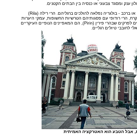
ן ענק ומסגד צבעוני או כנסיה בין הבתים הקטנים.
אבל לא רק בג'יפ או ברכב - בולגריה נפלאה להולכים ברגליהם. הרי רילה (Rila)
רח, הרי רודופי עם פסגותיהם הטרשיות החשופות, עמקי היערות
והאגמים הקפואים לפרקים שבהרי פירין (Pirin), הם המאפיינים הנופיים העיקריים
לי לחובבי טיולים רגליים.
ת, אבל הטבע הוא האטרקציה האמיתית