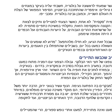
ר שמעתי לראשונה על בולגריה, חשבתי עליה בעיקר במונחים
 טיוליים: אימפריה שהתחככה בביזנטיון, הסיפור המפואר של הצלת
עולם השנייה, וכמובן גבינה בולגרית. ומכבי יפו.
מית "סקסית". לא אחת, כאשר הצעתי למטיילים ותיקים לצאת
 הקטנה והמקסימה הזאת, נתקלתי במשיכת כתפיים סתמית. לא
על שרשראות ההרים הגבוהים, על היערות העבותים ועל הכפרים
ה היתה אפופה שיממון.
בכל זאת הגיעו, לא חדלו מלהתפעל. "מדוע לא שומעים על
השאלה כמעט בכל יום, בשבילים שהתפתלו בין האגמים, ביערות
ם האורתודוכסים ובכפרים הטורקיים.
ב שכבשו התיירים
צפונו של חצי האי הבלקני. גבולה הצפוני עם רומניה מתוח כמעט
הדנובה; במערב היא גובלת בסרביה ובמקדוניה; בדרום - בטורקיה
; ובמזרח לוחכים את חופיה גלי הים השחור. זוהי ארץ אירופאית, אך
 ההפוך. הכתב הקירילי, הכנסיות הביזנטיות והמסגדים הטורקיים הם
לקשר החזק של בולגריה עם המזרח.
בקרים בה הפתעה נעימה. הנוף עשיר בגווני ירוק, הרבה יותר משל
הרילה, הפירין והרודופי, הם מוקדי משיכה טבעיים מופלאים, במיוחד
תהדרים בצבעי שלכת חמים. יש בה גם מסורת תרבותית ששורשיה
הקדומים שלחוף הדנובה, דרך האתרים הביזנטיים, ועד לתקופה
כמעט ואינה מתויירת, למעט אתרי נופש ספורים, הרי שהמטיילים