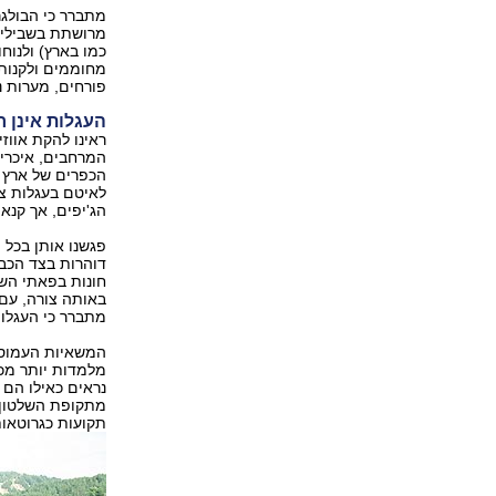
מתברר כי הבולגר
מרושתת בשבילים 
כמו בארץ) ולנוח
מחוממים ולקנות 
פורחים, מערות נט
העגלות אינן רע
ראינו להקת אווז
המרחבים, איכרי
הכפרים של ארץ ב
לאיטם בעגלות צב
הג'יפים, אך קנאו
פגשנו אותן בכל 
דוהרות בצד הכבי
חונות בפאתי השד
באותה צורה, עם 
מתברר כי העגלות
המשאיות העמוסות
מלמדות יותר מכו
נראים כאילו הם 
מתקופת השלטון ה
תקועות כגרוטאות