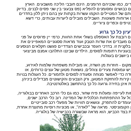
ים, כמו שכניהם הרומנים, הינם חובבי הליכה מושבעים. הארץ
כבושים ומסומנים להפליא (פס צבעוני בין שני פסים לבנים, בדיוק
ותם של המטיילים הוקמו עשרות בקתות עץ בהם ניתן ללון בחדרים
ארוחות פשוטות. השבילים מובילים ליערות עבותים, כרי דשא
יפים וכפרים ציוריים.
יון כל כך גרוע
ים רובצת על האספלט בשולי אחת החוות, כרמי יין פרוסים על פני
ם מעבדים את שדות הטבק ועוד מראות ססגוניים המאפיינים את
לקנית זו. בדרכי העפר ובכבישים הצדדיים פגשנו חקלאים הנוסעים
עוניות רתומות לסוסים, הילדים שביננו התלהבו אמנם מביצועי
 ביושבים בעגלות.
מקום - חוזרות מן השדה, או מובילות משפחות שלמות לאירוע,
ש עמוסות צעירים צוהלים, נושאות מטען של עצים כרותים, או
ה כדי לאפשר מנוחה וסעודה לסוסים ולחמורים. כל העגלות בנויות
קירות להחזקת המטען, ורק הצבעים והקישוטים מבדילים ביניהן.
 אינן בחירה גרועה כל כך בהתחשב באלטרנטיבה.
 לעייפה ומעלות פיח שחור, כמו גם כלי הרכב האחרים בבולגריה,
ל על ההתפתחות הכלכלית של המדינה. רוב כלי הרכב ישנים,
עומדים להתפרק, ונושאים תוויות של מפעלי רכב סובייטיים
קומוניסטי. מראה של "'לאדה", או מכוניות רוסיות מתוצרת אחרת,
 בצד הכביש, הוא מראה שבשגרה בכבישיה של בולגריה.