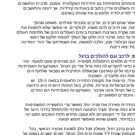
וכמותם מתפתחת גם התיירות האקלוגית. אמנם, מרבית התושבים
ית והשלטים עדיין כתובים באותיות קירליות, אך דומה והתושבים
י לסייע לתייר ולהנעים את שהותו בארצם.
אמר שהם חביבים, אדיבים ומכניסי אורחים. משפט שהפך
את, אנו חייבים להם משהו, לבולגרים. אי אפשר שלא להשוות את
מה שקרה בארצות השכנות בימים האפלים ההם של מלחמת העולם
כוח עד כמה מרכזי היה חלקו של המלך לעומת חלקם של ראשי
העם הבולגרי מנע, הלכה למעשה, את השמדתם של יהודי המדינה.
ת יצאו ריקות.
פ, לרכב וגם להולכים ברגל
יירים מלאים התפעלות מסופיה. הם מגזימים מעט לטעמי. זוהי
א כדאי להקדיש לה נתח גדול מדי מן הטיול. האטרקציות האמיתיות
יים כמו ווליקו טארנובו שבשפלה התרקית או נסבאר שלחוף הים
מות כמו פלובדיב, השוכנת
במישור התרקי העילי, מייצגת את תקופת התחייה הלאומית במאה ה-19. יש
פרובינציאליות ציוריות, מלניק, בעל החזות היוונית היא הידועה
בו של הטיול איננו אורבני. האטרקציות האמיתיות הם ההרים,
והכפרים הססגוניים.
ה ההררית מאירה את פניה יותר מאשר ערי התעשייה המשמימות
וג כמה שיותר מציר התנועה המרכזי ולהתפתל בדרכי היער אל
סו על ידי הקומוניזם ולא עוצבו מחדש תחת המכבש הסובייטי.
ץ במיוחד, משום שהוא מאפשר חופש תנועה.
והגים ברכב רגיל, מומלץ מכל הלב לסטות מהציר הראשי, בכל
כבסות שטיח ליד שוקת מים בלב הכפר, זקנים יושבים בשקט על