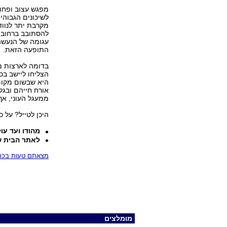
מפגש עצוב ופחות
לשיכונים הגבוהי
מקרבת יתר לנווד
להסתובב ברחובות
עגומה של הנעשה
התופעה הזאת.
בדומה לארצות מז
הצליחו ליישב בכ
היא שבשום מקום
אורח חייהם ובגל
ממעגל העוני, אך
היכן לטייל? על 
מהודו ועד עו
לאתר הבית של
מצאתם טעות בכתב
מומלצים