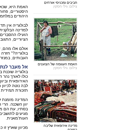
חביבים ומכניסי אורחים
צילום: גילי חסקין
האמת היא, שכאש
היסטוריים, פחות
היהודים במלחמת ה
לבולגריה אין תד
למדינה הבלקנית
הועילו ההסברים 
הציוריים, התגוב
אולם אלו מהם, ש
בולגריה?" חזרה 
העבותים, במנזרי
האמת העגומה של הצוענים
אל מעבר לנתי
צילום: גילי חסקין
בולגריה שוכנת ב
כולו לאורך נהר 
האירופאית וביוון
לבה נוטה לכיוון
תזכורת תמידית 
המדינה מזמנת למ
יוון השכנה. הרי 
בסתיו, עת הם מ
מגיעים לתושבים 
העות'מאנית.
מדינה אירופאית שליבה
מכיוון שארץ זו 
במזרח