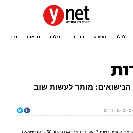
 הנישואים: מותר לעשות שוב
האם אפשר לחדש את החופה בשנית? הערות: הורי יחגגו בקרוב 50 שנות נישואים