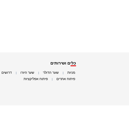
כלים ושירותים
מניות
שער הדולר
שער היורו
דרושים
|
|
|
|
פיתוח אתרים
פיתוח אפליקציות
|
|