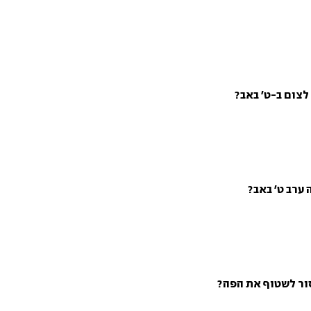
 לצום ב-ט' באב?
 ערב ט' באב?
סור לשטוף את הפה?