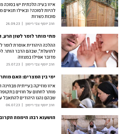
איזו בעיה הלכתית יש בסוכה מ
להיות לסוכה? ובאילו תנאים מ
סוכות כשרות
 הרב יוסף צבי רימון 
|
26.09.23
מתי מותר לומר לשון הרע, ו
ההלכה היהודית אוסרת לומר לש
לתועלת", שבהם הדבר הותר. לפ
מדובר אפילו במצווה
 הרב יוסף צבי רימון 
|
25.07.23
ימי בין המצרים: האם מותר
איזו מוזיקה בעייתית מבחינה
מותר לחתום על חוזים בתקופה ה
שבהם נהגו היהודים להתאבל על 
ההלכתיות הבוערות
 הרב יוסף צבי רימון 
|
06.07.23
הושענא רבה: היממה הקרובה 