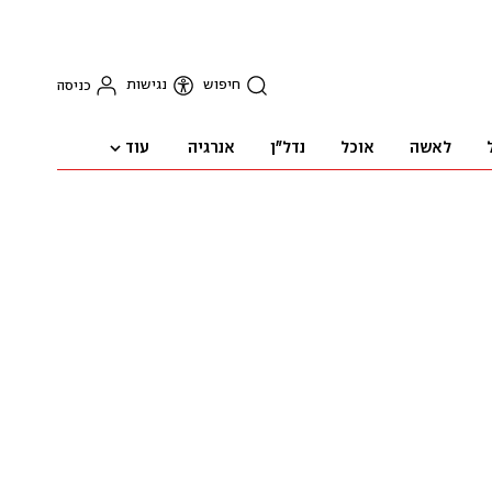
חיפוש
נגישות
כניסה
עוד
לאשה
אוכל
נדל"ן
אנרגיה