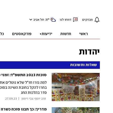
מבזקים
דווחו לנו
°
31
תל אביב
ראשי
חדשות
ידיעות+
פודקאסטים
כל
יהדות
שאלות ותשובות
סוכות 2023 התשפ"ד: זמני כניסת החג ויציאתו – ומדריך הלכתי
למה גזרו חז"ל שלא נוטלים את
בחרו להקל בחובת השינה בסוכה
סדר בהלכות החג
 הרב יוסף צבי רימון 
|
27.09.23
מדריך: כך תבנו סוכה כשרה