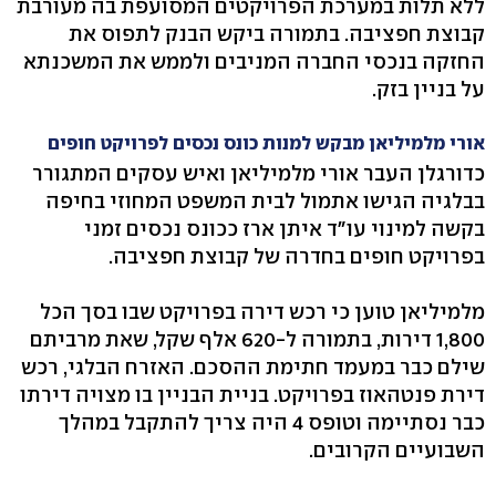
ללא תלות במערכת הפרויקטים המסועפת בה מעורבת
קבוצת חפציבה. בתמורה ביקש הבנק לתפוס את
החזקה בנכסי החברה המניבים ולממש את המשכנתא
על בניין בזק.
אורי מלמיליאן מבקש למנות כונס נכסים לפרויקט חופים
כדורגלן העבר אורי מלמיליאן ואיש עסקים המתגורר
בבלגיה הגישו אתמול לבית המשפט המחוזי בחיפה
בקשה למינוי עו"ד איתן ארז ככונס נכסים זמני
בפרויקט חופים בחדרה של קבוצת חפציבה.
מלמיליאן טוען כי רכש דירה בפרויקט שבו בסך הכל
1,800 דירות, בתמורה ל-620 אלף שקל, שאת מרביתם
שילם כבר במעמד חתימת ההסכם. האזרח הבלגי, רכש
דירת פנטהאוז בפרויקט. בניית הבניין בו מצויה דירתו
כבר נסתיימה וטופס 4 היה צריך להתקבל במהלך
השבועיים הקרובים.