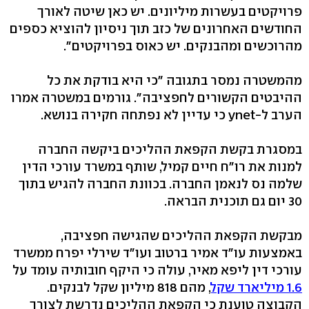
פרויקטים בעשרות מיליונים. יש כאן שיטה לאורך
החודשים האחרונים של כזב תוך ניסיון להוציא כספים
מהרוכשים ומהבנקים. יש כאוס בפרויקטים".
מהמשטרה נמסר בתגובה "כי היא בודקת את כל
ההיבטים הקשורים לחפציבה". גורמים במשטרה אמרו
הערב ל-ynet כי עדיין לא נפתחה חקירה בנושא.
במסגרת בקשת הקפאת ההליכים ביקשה החברה
למנות את רו"ח חיים קמיל, שותף במשרד עורכי הדין
שלמה נס לנאמן החברה. בכוונת החברה להגיש בתוך
30 יום גם תוכנית הבראה.
מבקשת הקפאת ההליכים שהגישה חפציבה,
באמצעות עו"ד אמיר ברטוב ועו"ד שירלי יפרח ממשרד
עורכי דין ליפא מאיר, עולה כי היקף חובותיה עומד על
1.6 מיליארד שקל
, מהם 818 מיליון שקל לבנקים.
הקבוצה טוענת כי הקפאת ההליכים נדרשת לצורך