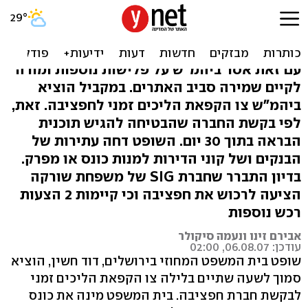
ביהמ"ש הורה: לא לפנות
הפולשים לדירות חפציבה
עם זאת אסר ביהמ"ש על פלישות נוספות ומורה
לקיים שמירה סביב האתרים. במקביל הוציא
ביהמ"ש צו הקפאת הליכים זמני לחפציבה. זאת,
לפי בקשת החברה שהבטיחה להגיש תוכנית
הבראה בתוך 30 יום. השופט דחה עתירות של
הבנקים ושל קוני הדירות למנות כונס או מפרק.
בדיון התברר שחברת SIG של משפחת שורקה
הציעה לרכוש את חפציבה וכי קיימות 2 הצעות
רכש נוספות
אבירם זינו ונעמה סיקולר
עודכן: 06.08.07, 02:00
שופט בית המשפט המחוזי בירושלים, דוד חשין, הוציא
סמוך לשעה שתיים בלילה צו הקפאת הליכים זמני
לבקשת חברת חפציבה. בית המשפט מינה את כונס