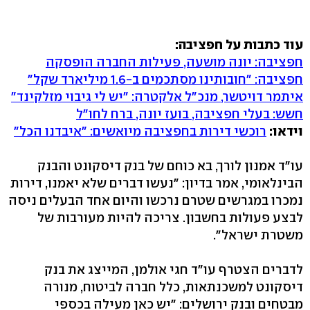
עוד כתבות על חפציבה:
חפציבה: יונה מושעה, פעילות החברה הופסקה
חפציבה: "חובותינו מסתכמים ב-1.6 מיליארד שקל"
איתמר דויטשר, מנכ"ל אלקטרה: "יש לי גיבוי מזלקינד"
חשש: בעלי חפציבה, בועז יונה, ברח לחו"ל
וידאו:
רוכשי דירות בחפציבה מיואשים: "איבדנו הכל"
עו"ד אמנון לורך, בא כוחם של בנק דיסקונט והבנק
הבינלאומי, אמר בדיון: "נעשו דברים שלא יאמנו, דירות
נמכרו במגרשים שטרם נרכשו והיום אחד הבעלים ניסה
לבצע פעולות בחשבון. צריכה להיות מעורבות של
משטרת ישראל".
לדברים הצטרף עו"ד חגי אולמן, המייצג את בנק
דיסקונט למשכנתאות, כלל חברה לביטוח, מנורה
מבטחים ובנק ירושלים: "יש כאן מעילה בכספי