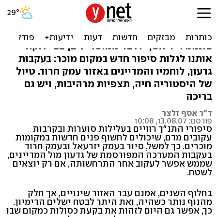
זמר לגדעון: סיור, סיפור וקרב
סיור קייצי כהלכתו הוא כזה המסתיים בטבילה
צוננת. ד"ר אסף זלצר ממוסד יד בן צבי לוקח
אותנו לגלות סיפור חדש במקום מוכר: בעקבות
גדעון, לוחמיו והמדיינים באזור עמק חרוד. טיול
של היסטוריה חיה, תצפיות מרהיבות, ויש גם
בריכה
ד"ר אסף זלצר
פורסם: 13.08.07, 10:08
סיפורי התנ"ך רוויים בעלילות סוערות ובקרבות
עקובים מדם, שיכולים לחשוף פנים חדשות במקומות
מוכרים. כך למשל, סיור בעמק יזרעאל ובעמק חרוד
בעקבות המערכה המפורסמת של גדעון מול המדיינים,
שממש אפשר לעקוב אחר התרחשותה, אם רק יוצאים
לשטח.
בחלוף השנים, אמנם עבר האזור שינויים, אך חלק
מהנוף נותר כשהיה, ואת היתר לבטח ישלים הדימיון.
כך, אפשר גם היום לזהות את בקעת כסולות כמקום שבו