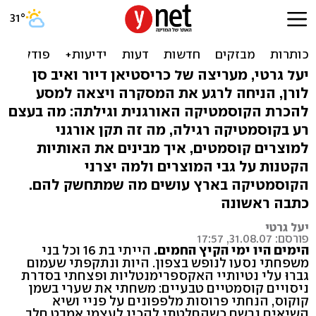
חומרים מסוכנים בקוסמטיקה
ולמה כדאי לעבור לאורגני
יעל גרטי, מעריצה של כריסטיאן דיור ואיב סן
לורן, הניחה לרגע את המסקרה ויצאה למסע
להכרת הקוסמטיקה האורגנית וגילתה: מה בעצם
רע בקוסמטיקה רגילה, מה זה תקן אורגני
למוצרים קוסמטים, איך מבינים את האותיות
הקטנות על גבי המוצרים ולמה יצרני
הקוסמטיקה בארץ עושים מה שמתחשק להם.
כתבה ראשונה
יעל גרטי
פורסם: 31.08.07, 17:57
הימים היו ימי הקיץ החמים.
הייתי בת 16 וכל בני
משפחתי נסעו לנופש בצפון. היות ונתקפתי שעמום
גברוּ עלי נטיותיי האקספרימנטליות ופצחתי בסדרת
ניסויים קוסמטיים טבעיים: משחתי את שערי בשמן
קוקוס, הנחתי פרוסות מלפפונים על פניי ושיא
השיאים נרשם כשהחלטתי להכין לעצמי אמבט חלב,