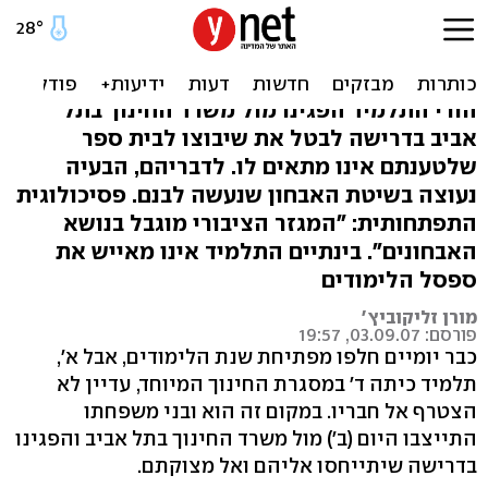
לקוי למידה שובץ לבי"ס לא
מתאים - ונשאר בבית
הורי התלמיד הפגינו מול משרד החינוך בתל
אביב בדרישה לבטל את שיבוצו לבית ספר
שלטענתם אינו מתאים לו. לדבריהם, הבעיה
נעוצה בשיטת האבחון שנעשה לבנם. פסיכולוגית
התפתחותית: "המגזר הציבורי מוגבל בנושא
האבחונים". בינתיים התלמיד אינו מאייש את
ספסל הלימודים
מורן זליקוביץ'
פורסם: 03.09.07, 19:57
כבר יומיים חלפו מפתיחת שנת הלימודים, אבל א',
תלמיד כיתה ד' במסגרת החינוך המיוחד, עדיין לא
הצטרף אל חבריו. במקום זה הוא ובני משפחתו
התייצבו היום (ב') מול משרד החינוך בתל אביב והפגינו
בדרישה שיתייחסו אליהם ואל מצוקתם.