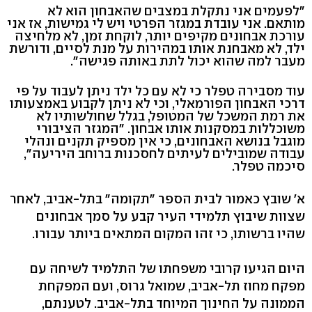
"לפעמים אני נתקלת במצבים שהאבחון הוא לא
מותאם. אני עובדת במגזר הפרטי ויש לי גמישות, אז אני
עורכת אבחונים מקיפים יותר, לוקחת זמן, לא מלחיצה
ילד, לא מאבחנת אותו במהירות על מנת לסיים, ודורשת
מעבר למה שהוא יכול לתת באותה פגישה".
עוד מסבירה טפלר כי לא עם כל ילד ניתן לעבוד על פי
דרכי האבחון הפורמאלי, וכי לא ניתן לקבוע באמצעותו
את רמת המשכל של המטופל, בגלל שחולשותיו לא
משוכללות במסקנות אותו אבחון. "המגזר הציבורי
מוגבל בנושא האבחונים, כי אין מספיק תקנים ונהלי
עבודה שמובילים לעיתים לחסכנות ברוחב היריעה",
סיכמה טפלר.
א' שובץ כאמור לבית הספר "תקומה" בתל-אביב, לאחר
שצוות שיבוץ תלמידי העיר קבע על סמך אבחונים
שהיו ברשותו, כי זהו המקום המתאים ביותר עבורו.
היום הגיעו קרובי משפחתו של התלמיד לשיחה עם
מפקח מחוז תל-אביב, שמואל גרוס, ועם המפקחת
הממונה על החינוך המיוחד בתל-אביב. לטענתם,