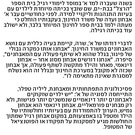
בשנה שעברה למד א' במוסד לימודי רגיל, בית הספר
"הרצל" בבת-ים, שם שובץ בכיתה מיוחדת לילדים עם
בעיות התנהגות וליקויי למידה. לפני כחודשיים עבר א'
אבחון ועדה של משרד החינוך, בעקבותיו הוחלט כי
מעתה ילמד בבית ספר לחינוך המיוחד בלבד, ולא ישולב
עוד בכיתה רגילה.
לדברי דודתו של א', שרה, קיימת בעיה כללית עם נושא
האבחונים במשרד החינוך. "אבחנו אותו כמקרה גבולי
של פיגור, בגלל שהוא לא שיתף פעולה עם המאבחנים",
סיפרה. "אנחנו דורשים אבחון מסוג אחר – אבחון
דינאמי, מאחר והילד מתקשה לשתף פעולה, אך אבחון
שכזה לא מקובל במערכת החינוך ובגלל זה הוא נשלח
למסגרת שאינה מתאימה לו".
פסיכולוגית התפתחותית ומאבחנת, ליליה טפלר,
התייחסה לסוגיה של א': "יש ילדים שזקוקים
לאבחונים יותר דינאמיים שנמשכים יותר פגישות, ולא
רק מבחנים פורמאליים. אבחון דינאמי הוא אבחון
גמיש, הערוך להתמודדות עם בעיותיו וחולשותיו של
הילד ומטפל בו באמצעותם, במקום אבחון רגיל שמתוך
החולשות מגיע למסקנות על תפקודו או הפוטנציאל
של המטופל.