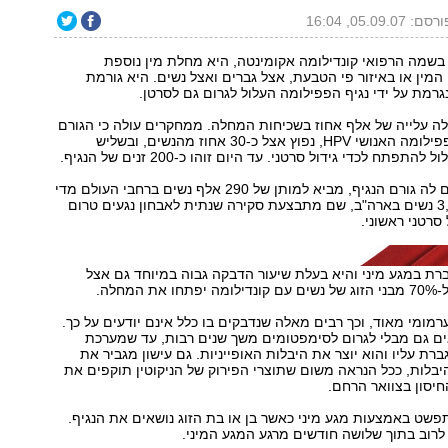
סם: 05.09.07, 16:04
 בשמה הרפואי קונדילומה אקומינטה, היא מחלת מין נוספת
המין או באיזור פי הטבעת, אצל גברים ואצל נשים. היא גורמת
רמת על ידי נגיף הפפילומה העלול לגרום גם לסרטן.
ה עלייה של אלף אחוז בשכיחות המחלה. ממחקרים עולה כי הגורם
למחלה - נגיף הפפילומה האנושי HPV, נפוץ אצל כ-30 אחוז מהנשים, ובשליש
פתח לכדי גידול סרטני. עד היום זוהו כ-200 זנים של הנגיף.
סרטן צוואר הרחם לה גורם הנגיף, מביא למותן של 290 אלף נשים ברחבי העולם מדי
שנה, מתוכן 3,500 נשים בארה"ב, שם מתבצעת סקירה שנתית לאבחון נגעים טרום
 סרטני ראשוני.
רת במגע מיני והיא בעלת שיעור הדבקה גבוה במיוחד גם אצל
רמומי מאוד, וכך רבים מאלה שנדבקים בו כלל אינם יודעים על כך.
ים גם מבלי לגרום לסימפטומים משך שנים רבות, עד שמערכת
רת עליו והוא יוצר את היבלות האופייניות. גם עישון מגביר את
יבלות, ככל הנראה משום שתוצרי הפירוק של הניקוטין תוקפים את
יסון בצוואר הרחם.
פשט באמצעות מגע מיני כאשר בן או בת הזוג נושאים את הנגיף.
לרוב בתוך שלושה חודשים מרגע המגע המיני.