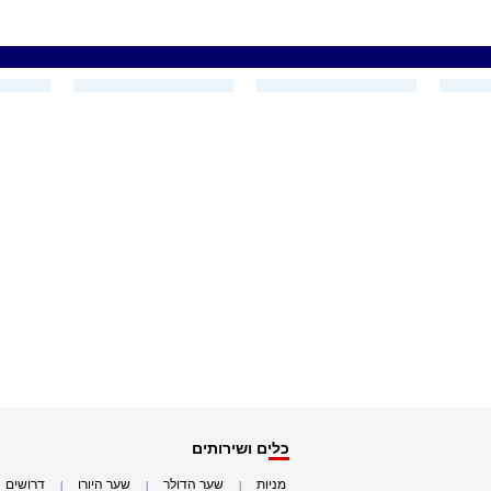
כלים ושירותים
מניות
שער הדולר
שער היורו
דרושים
|
|
|
|