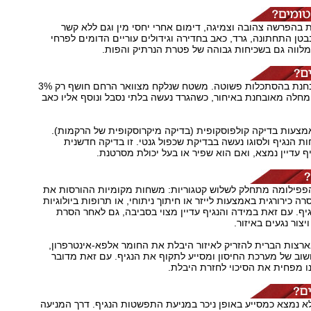
הפרשה צהובה וצמיגה, דימום אחרי יחסי מין וגם ללא קשר
בבטן התחתונה, גרד, כאב בחדירה וגידולים עוריים הדומים לפרחי
לווה גם בשכיחות גבוהה של פטרת הנרתיק והפות.
המחלה לא מאובחנת בהסתכלות פשוטה. משטח שנלקח מצוואר הרחם חושף רק 3%
חלה מאובחנת באיחור, כשהגרד נעשה בלתי נסבל ונוסף אליו כאב
מצעות בדיקה קולפוסקופית (בדיקה מיקרוסקופית של הרקמות).
ות הנגיף ולסוגו נעשה בבדיקת שכפול גנטי. זו בדיקה חדשנית
 עדיין נמצא, ואם הוא שפיר או בעל יכולת מסרטנת.
הפפילומה מתחלק לשלוש קטגוריות: משחות מקומיות ההורסות את
 כירורגית באמצעות לייזר או חיתוך ניתוחי, או תרופות ביולוגיות
ף. עם זאת במידה והנגיף עדיין מצוי בסביבה, גם לאחר הסרת
יצור נגעים באיזור.
בארצות הברית להזריק לאיזור היבלת את החומר אלפא-אינטרפרון,
וב של מערכת החיסון ומסייע לתקוף את הנגיף. עם זאת מדובר
נו מפחית את הסיכוי לחזרת היבלת.
א נמצא כמסייע באופן ניכר במניעת התפשטות הנגיף. דרך המניעה