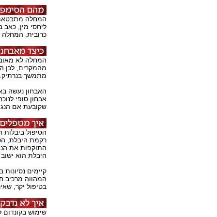
המחלה מתבטאת ב
ליחסי מין, כאב 
כרובית. המחלה מ
מהמקרים, לכן המ
מתמשך בנרתיק.
האבחון נעשה בא
אבחון סופי לנוכח
שקובעת אם הנגיף
הטיפול ביבלות 
רקמת היבלת, הסרה
התוקפות את הנגי
היבלת הוא ישוב ו
קיימים נסיונות 
המהווה מרכיב חש
בטיפול יקר, שאי
שימוש בקונדום ל