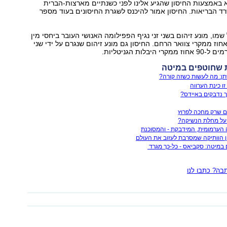
 באמצעות החיסון שהגיע אלינו לפני כשנתיים מארצות-הברית
רד הבריאות. החיסון אמור להיכנס לשגרת החיסונים בעוד מספר
שמו, מונע זיהום בשני זני נגיף הפפילומה האנושי העובר ביחסי מין
שאחראי לכ-70 אחוז ממקרי צוואר הרחם. החיסון גם מונע זיהום שנגרם על ידי שני
יבלות הגניטליות.
 שחוטפים במיטה
ן: מה לעשות כשזה קורה?
ו כינת הערווה
ך נדבקים באיידס?
ום שרק מחכה לפרוץ
על מחלת הנשיקה?
 הערמומית, המידבקת - והמסוכנת
ן הוותיקה שמסרבת לעזוב את העולם
במיטה: סקביאס - כל-כך מגרד
ה? כתבו לנו