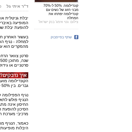
קונדילומה. 50% ל-70%
ד"ר איתי גל
פור
מבני הזוג של נשים עם
קונדילומה יפתחו את
יבלת גניטלית או
המחלה
צילום: גטי אימג' בנק ישראל
המופיעה באיברי 
להופעת יבלת שנג
בעשור האחרון חל
שתף בפייסבוק
מהמקרים הוא עלול להת
סרטניים או גידול
הקונדילומה מועב
גברים. בין 50% ל-70% מבני הזוג של נשים עם קונדילומה יפתחו את המחלה.
נגיף הפפילומה ע
הנגיף פולש לתא
החיסון אינה מתגב
הסיכון להופעת ה
מרכיבי מערכת הח
כאמור, הנגיף מת
היבלות מופיעות 