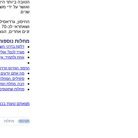
הטובה ביותר היא
ואושר על ידי מש
שנים.
החיסון, גרדאסיל 
ו
זנים אחרים, הגורמים ל-90 אחוז ממקרי ה
מחלות נוספות
דלקת בדרכי השת
מגרד לכם? אולי ז
אחת ולתמיד: אי
הרפס: הווירוס הרד
מה אתם יודעים 
סיפיליס: המחלה
זיבה: מחלת המי
מחלות שחוטפים 
מצאתם טעות בכתב
תגיות:
מחלות