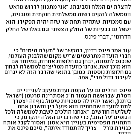
להצלת ים המלח וסביבתו. "אני מתכוון לדרוש מראש
הממשלה להקים רשות ממשלתית חוקתית ומובנית,
עם סמכויות, שתהיה תחת שר שזה יהיה תפקידו. הוא
יטפל גם בבעיות של החלק הצפוני וגם באלו של החלק
הדרומי", דברי פינס.
עוד אמר פינס בדיון, בהקשר של "תעלת הימים" כי
חברי הועדה מתרשמים ש"יש מקום שהלבנק העולמי,
שנכנס לתמונה, יבחן גם חלופות אחרות, במיוחד אם
הוא מוכן זאת. אנחנו כוועדה ממליצים לממשלה לבחון
גם חלופות נוספות, כמובן בתנאי שהדבר הזה לא יגרום
לעיכוב גדול מדי", אמר.
פינס החליט גם על הקמת ועדת מעקב לענייני ים
המלח, שבראשה תעמוד ח"כ אסתרינה טרטמן (ישראל
ביתנו), ואשר יהיו לה סמכויות טיפול. גוף זה יצטרך
לתת לוועדה שתחתיה הוא פועל דין וחשבון אחת
לשלושה חודשים. "אנחנו הולכים לשבת לממשלה ולכל
הגופים 'על הזנב', כדי שהדברים האלה יתקדמו, כי
התחזית הפסימית בעניין היא אסון, ואסור לקבל אותה
כגזירת גורל – צריך להתמודד איתה", סיכם פינס את
הדיון.