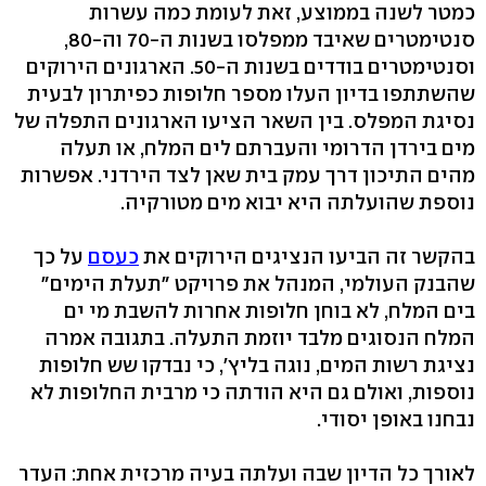
כמטר לשנה בממוצע, זאת לעומת כמה עשרות
סנטימטרים שאיבד ממפלסו בשנות ה-70 וה-80,
וסנטימטרים בודדים בשנות ה-50. הארגונים הירוקים
שהשתתפו בדיון העלו מספר חלופות כפיתרון לבעית
נסיגת המפלס. בין השאר הציעו הארגונים התפלה של
מים בירדן הדרומי והעברתם לים המלח, או תעלה
מהים התיכון דרך עמק בית שאן לצד הירדני. אפשרות
נוספת שהועלתה היא יבוא מים מטורקיה.
בהקשר זה הביעו הנציגים הירוקים את
כעסם
על כך
שהבנק העולמי, המנהל את פרויקט "תעלת הימים"
בים המלח, לא בוחן חלופות אחרות להשבת מי ים
המלח הנסוגים מלבד יוזמת התעלה. בתגובה אמרה
נציגת רשות המים, נוגה בליץ', כי נבדקו שש חלופות
נוספות, ואולם גם היא הודתה כי מרבית החלופות לא
נבחנו באופן יסודי.
לאורך כל הדיון שבה ועלתה בעיה מרכזית אחת: העדר