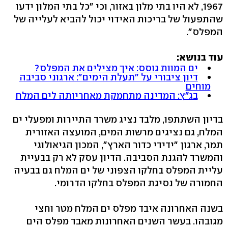
1967, לא היו בתי מלון באזור, וכי "כל בתי המלון ידעו
שהתפעול של בריכות האידוי יכול להביא לעלייה של
המפלס".
עוד בנושא:
ים המוות גוסס: איך מצילים את המפלס?
דיון ציבורי על "תעלת הימים": ארגוני סביבה
מוחים
בג"ץ: המדינה מתחמקת מאחריותה לים המלח
בדיון השתתפו, מלבד נציג משרד התיירות ומפעלי ים
המלח, גם נציגים מרשות המים, המועצה האזורית
תמר, ארגון "ידידי כדור הארץ", המכון הגיאולוגי
והמשרד להגנת הסביבה. הדיון עסק לא רק בבעיית
עליית המפלס בחלקו הצפוני של ים המלח גם בבעיה
החמורה של נסיגת המפלס בחלקו הדרומי.
בשנה האחרונה איבד מפלס ים המלח מטר וחצי
מגובהו. בעשר השנים האחרונות מאבד מפלס הים