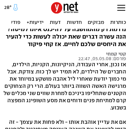
אישה, עייפה ממנו? 10 עצות
מעוררות זוגיות
נרדמת רק מהמחשבה על להיכנס איתו למיטה?
הנה עשרה דברים שאת יכולה לעשות כדי להעיר
את היחסים שלכם לחיים. אז קחי פיקוד
קטי קמחי
פורסם: 05.05.08, 22:47
אז נכון, אחרי העבודה, הניקיונות, הקניות, הילדים,
החברים של הילדים, לא תמיד יש לך כוח. צודקת. אבל
מי כמוך יודעת שאחרי ליל אהבה מושקע במיוחד את
מרגישה האשה השווה ביותר בעולם. הרי רק הצחוקים
הקטנים שתחליפו ביניכם למחרת שווים שני מכלים של
קרם למתיחת פנים ודוחים את מסע השופינג המפצה
בשבוע.
אם את עדיין אוהבת אותו - ולא פחות את עצמך - זה