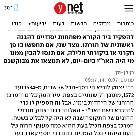
זנבו של האר"י
ספרו של ד"ר שרון שתיל על האר"י לא רק
שמסביר באופן נהיר את משנתו, אלא גם מצליח
להפקיד ביד הקורא מפתחות יסודיים להבנה
ראשונית של תורתו. מצד שני, אם תחפשו בו פן
חקרני או ביקורתי חלילה, אם תנסו להבין ממנו
מי היה האר"י ביום-יום, לא תמצאו את מבוקשכם
רן בן-נון
פורסם: 14.10.07, 09:17
רבי יצחק לוריא חי בסך-הכל 38 שנים, מ-1534 ועד
1572, מתוכן רק שנתיים בצפת, עיר המקובלים והמרכז
הרוחני של היהדות בימיו. אבל זה הספיק לו כדי
להיקרא בשם האר"י - האלוהי רבנו יצחק, מגדולי
ההוגים של התקופה שבה לא היה קל לבלוט בשטח.
המרכז בצפת הכיל בעת ההיא כמה מענקי הרוח של
העם היהודי בכל הזמנים, בהם רבי יוסף קארו, בעל