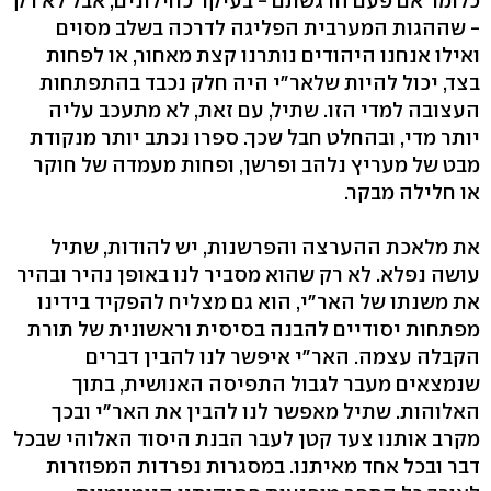
כלומר אם פעם הרגשתם - בעיקר כחילונים, אבל לא רק
- שההגות המערבית הפליגה לדרכה בשלב מסוים
ואילו אנחנו היהודים נותרנו קצת מאחור, או לפחות
בצד, יכול להיות שלאר"י היה חלק נכבד בהתפתחות
העצובה למדי הזו. שתיל, עם זאת, לא מתעכב עליה
יותר מדי, ובהחלט חבל שכך. ספרו נכתב יותר מנקודת
מבט של מעריץ נלהב ופרשן, ופחות מעמדה של חוקר
או חלילה מבקר.
את מלאכת ההערצה והפרשנות, יש להודות, שתיל
עושה נפלא. לא רק שהוא מסביר לנו באופן נהיר ובהיר
את משנתו של האר"י, הוא גם מצליח להפקיד בידינו
מפתחות יסודיים להבנה בסיסית וראשונית של תורת
הקבלה עצמה. האר"י איפשר לנו להבין דברים
שנמצאים מעבר לגבול התפיסה האנושית, בתוך
האלוהות. שתיל מאפשר לנו להבין את האר"י ובכך
מקרב אותנו צעד קטן לעבר הבנת היסוד האלוהי שבכל
דבר ובכל אחד מאיתנו. במסגרות נפרדות המפוזרות