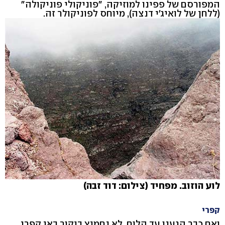
המפורסם של פפינו למוזיקה, "פוניקולי פוניקולה"
(ללחן של לואיג'י דנצה), מיוחס לפוניקולר זה.
לוע הוזוב. מפחיד (צילום: דוד זבה)
קפרי
ואם כבר הגענו עד הלום, לא נחמיץ ביקור באי קפרי,