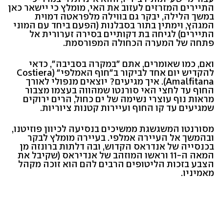
התיירים המזרזים לעזוב את האי, מומלץ כי יישאר כאן
במשך הלילה, יבקר גם בווילה מלפראטה דמוית
המגהץ, וימתין בתור בסבלנות (הפעם ביחד עם המוני
התיירים) לגיחה בת דקותיים בסירה זערורית אל
פתחה של המערה הכחולה המפורסמת.
ואם, כמו שאומרים, אתם "במקרה בסביבה", כדאי
להקדיש יום אחד לביקור ב"חוף האמלפי" (Costiera
Amalfitana). איך מגיעים? יוצאים מנפולי לאורך
החוף עד לחצי האי סורנטו שמהווה בעצמו מצבור
מראות נוף עוצרי נשימה של ים כחול, הרים ירוקים
שמגיעים עד קו החוף ועיירות קטנות ציוריות.
מסורנטו המשגשגת ממשיכים בנסיעה לכיוון פוזיטנו,
ובהמשך אל העיירה אמלפי. בעיירה מומלץ לבקר
בכנסייה של אנדראס הקדוש, ובה דלתות ברונזה מן
המאה ה-11 וראשו המוזהב של אנדיראס (שקיבל את
הצבע בזכות הליטופים הרבים להם הוא זוכה מקהל
מאמיניו.