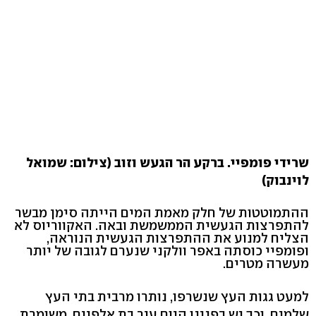
שרידי פומפיי. ברקע הר הגעש וזוב (צילום: שמואל
לוינבוק)
ההתמוטטות של חלק מאמת המים הייתה סימן מבשר
להתפרצות הגעשית הממשמשת ובאה. האקווריוס לא
הצליח למנוע את ההתפרצות הגעשית הנוראה,
ופומפיי כוסתה באפר וולקני שנערם לגובה של יותר
מעשרה מטרים.
למעט גגות העץ שנשרפו, נותרו מרבית בתי העץ
שלמים, וכך יש בפנינו היום עיר בת אלפיים, משומרת