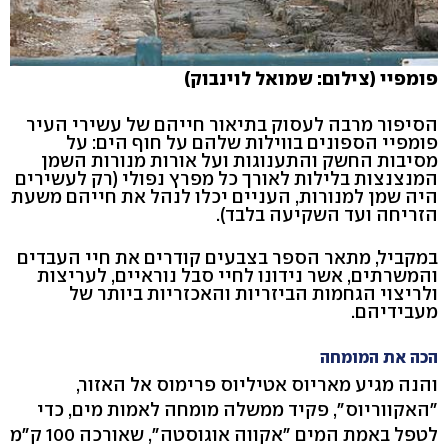
פומפיי (צילום: שמואל לוינבוק)
הסיפור מרבה לעסוק בתיאור חייהם של עשירי העיר
פומפיי הספונים בווילות שלהם על חוף הים: על
מסיבות החשק והתענוגות ועל אורות מנורות השמן
המנצנצות בלילות לאורך כל מפרץ נפולי (רק לעשירים
היה שמן למנורות, העניים יכלו לנהל את חייהם משעת
הזריחה ועד השקיעה בלבד).
במקביל, מתאר הספר בצבעים קודרים את חיי העבדים
והמשרתים, אשר נידונו לחיי סבל נוראיים, לעריצות
ולריצוי הגחמות הביזריות והאכזריות ביותר של
מעבידיהם.
הכה את המומחה
והנה מגיע מאריוס אטיליוס פרימוס אל האזור,
"האקווריוס", פקיד ממשלה מומחה לאמות מים, כדי
לטפל באמת המים "אקווה אוגוסטה", שאורכה 100 ק"מ