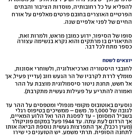
להפליא על כל רחובותיה, מוסדות הציבור והבתים
הפרטיים האוצרים בחובם פרטים מאלפים על אורח
החיים של לפני אלפיים שנה.
סופו של הסיפור, ידוע כמובן מראש, ולמרות זאת,
התיאורים בו מרתקים והוא נקרא בנשימה עצורה
כספר מתח לכל דבר.
יוצאים לשטח
לחובבי היסטוריה וארכיאולוגיה, ולשוחרי אסונות,
מומלץ לרדת לקרביו של הר הגעש וזוב (עדיין פעיל, אך
אל חשש, תחנת ניטור סיסמולוגית מוצבת על ההר
ואמורה להתריע על פעילות געשית מתקרבת).
נוסעים באוטובוס מקומי מנפולי ומטפסים על ההר עד
לגובה של 1,000 מ'. משם – ממשיכים בטיפוס רגלי
בשביל המסומן - עד לפסגת ההר ואל הלוע המאיים,
אך הרדום לעת עתה. עד 1944 פעל במקום פוניקולר
(מעין רכבל), אך התפרצות געשית נוספת הביאה אותו
לתחנה הסופית. תרתי משמע. יש הטוענים כי שירו