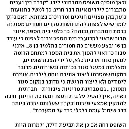
וכאן מוסיף השופט מהרהורי ליבו: "קרבה בין נערים
מתבגרים לילדים אינה דבר חריג. כך למשל בתנועות
נוער, בהן מצויים חניכים ומדריכים בצוותא. האם ניתן
לומר שיש לצפות להתרחשות מקרים חמורים מסוג זה
ברמת הסתברות גבוהה? כך כלפי בית הספר, אינני
סבור שראוי לקבוע כי בית הספר צריך לצפות כי עובד
בן 16 יבצע מעשים כה חמורים בתלמיד בן 8... אינני
סבור כי ראוי להפוך את בית הספר למתחם הדומה
למעון סגור או בית כלא, על ידי הצבת שומרים,
ומצלמות במעגל סגור בכיתות ובשירותים. מדובר
במקום שמטרתו ליצור אווירה נוחה לילדים, אווירת
לימודים ולא ליצור הרגשה כי מדובר במקום סגור
ומסוכן... גם מבחינת מדיניות ציבורית - חברתית
ראויה, אין להטיל על בית הספר ומערכת החינוך חובה
להתקין אמצעי פיקוח ובקרה שעלותם יקרה ביותר.
דבר שיטיל עומס כלכלי כבד על המערכת".
השופט דחה אם כן את תביעת הילד, "למרות היות