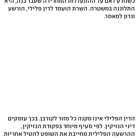
כשנודע לאם על ההתעללות המחרידה שעבר בנה, היא
התלוננה במשטרה. השרת הועמד לדין פלילי, הורשע
ונדון למאסר.
הדין הפלילי אינו מקנה כל מזור לקורבן. בכך עוסקים
דיני הנזיקין. לפי סעיף מיוחד בפקודת הנזיקין,
ההרשעה הפלילית מחייבת את השופט להטיל אחריות