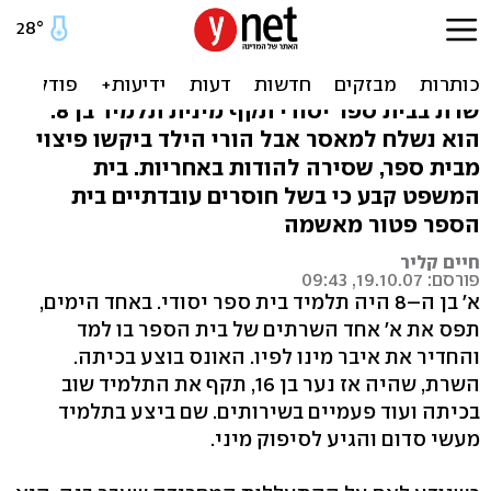
אונס בכיתה? בית הספר לא
אחראי
שרת בבית ספר יסודי תקף מינית תלמיד בן 8.
הוא נשלח למאסר אבל הורי הילד ביקשו פיצוי
מבית ספר, שסירה להודות באחריות. בית
המשפט קבע כי בשל חוסרים עובדתיים בית
הספר פטור מאשמה
חיים קליר
פורסם: 19.10.07, 09:43
א' בן ה–8 היה תלמיד בית ספר יסודי. באחד הימים,
תפס את א' אחד השרתים של בית הספר בו למד
והחדיר את איבר מינו לפיו. האונס בוצע בכיתה.
השרת, שהיה אז נער בן 16, תקף את התלמיד שוב
בכיתה ועוד פעמיים בשירותים. שם ביצע בתלמיד
מעשי סדום והגיע לסיפוק מיני.