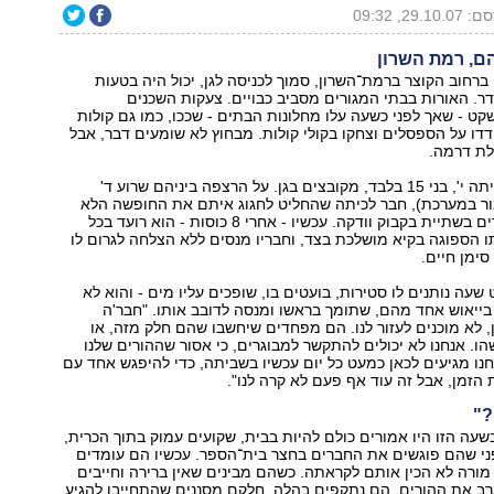
29.10., 09:32
הם, רמת השרון
רחוב הקוצר ברמת־השרון, סמוך לכניסה לגן, יכול היה בטעות
. האורות בבתי המגורים מסביב כבויים. צעקות השכנים
 - שאך לפני כשעה עלו מחלונות הבתים - שככו, כמו גם קולות
דדו על הספסלים וצחקו בקולי קולות. מבחוץ לא שומעים דבר, אבל
לת דרמה.
שמונה תלמידי כיתה י‭,'‬ בני 15 בלבד, מקובצים בגן. על הרצפה ביניהם שרוע ד'
(השם המלא שמור במערכת‭,(‬ חבר לכיתה שהחליט לחגוג איתם את החופשה הלא
מתוכננת מלימודים בשתיית בקבוק וודקה. עכשיו - אחרי 8 כוסות - הוא רועד בכל
תו הספוגה בקיא מושלכת בצד, וחבריו מנסים ללא הצלחה לגרום לו
ימן חיים.
שעה נותנים לו סטירות, בועטים בו, שופכים עליו מים - והוא לא
נו," מספר בייאוש אחד מהם, שתומך בראשו ומנסה לדובב אותו. "חבר'ה
, לא מוכנים לעזור לנו. הם מפחדים שיחשבו שהם חלק מזה, או
ו. אנחנו לא יכולים להתקשר למבוגרים, כי אסור שההורים שלנו
נחנו מגיעים לכאן כמעט כל יום עכשיו בשביתה, כדי להיפגש אחד עם
ת הזמן, אבל זה עוד אף פעם לא קרה לנו."
?"
שעה הזו היו אמורים כולם להיות בבית, שקועים עמוק בתוך הכרית,
ני שהם פוגשים את החברים בחצר בית־הספר. עכשיו הם עומדים
ורה לא הכין אותם לקראתה. כשהם מבינים שאין ברירה וחייבים
רב את ההורים, הם נתקפים בהלה. חלקם מסננים שהתחייבו להגיע