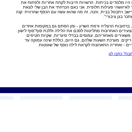
יו מלמדים בכיתות. הרשויות חייבות לקחת אחריות ולפתוח את
לאיזושהי פעילות חלופית. אני כאם הכרחתי את הבן שלי לצאת
יישב ויתבטל בבית, והנה, זה מה שהוא עשה עם הכסף שהרוויח: קנה
כר בגן ציבורי."
, ברחובות הרצליה ורמת השרון - ומן הסתם גם במקומות אחרים
צעירים האחרונות מחליטות לסכם את הלילה וללכת סוף־סוף לישון.
משאירים מאחוריהם, עמוסים בבדלי סיגריות, שקיות חטיפים
 ריקים. מערכת השעות שלהם, גם היום, כוללת שינה עמוקה עד
ם - ואחריה התארגנות לקראת לילה נוסף של שוטטות.
ה? כתבו לנו