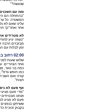
שנעשה‭"?‬
ומה עם השכנים,
"בהתחלה הם היו 
המשטרה. כל ערב 
עלינו שאם לא נלך
אחר ואחר־כך חוז‭‬
לא מטרידים את
"כשזה יגיע לחוד
מבזבזים הרבה זמ
זמן לבלות עם ה
‭‬‭02:00‬ רחוב בן גוריון, הרצליה
שלוש שעות לפני 
אחר הצהריים. על
כמה בני נוער, מ
קורה ואם השביתה
חצות‭."‬
אף פעם לא ניס
"מדי פעם מגיעי
אנחנו מבטיחים ל
פעם לא מגיע למש
ששיחקו בנפצים ו
בקבוק זכוכית כדי‭‬