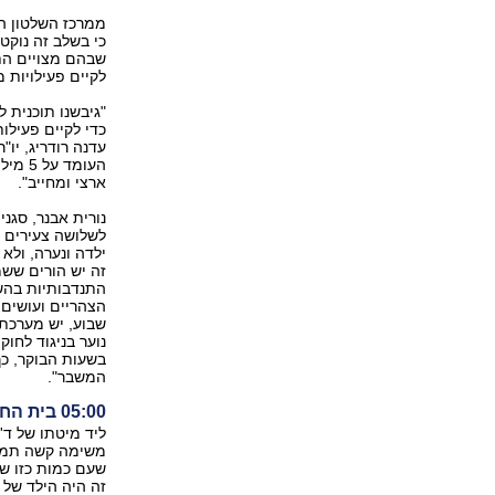
ממרכז השלטון ה
כי בשלב זה נוקט
שבהם מצויים הת
לקיים פעילויות 
"‬גיבשנו תוכנית
עדנה רודריג, יו
העומד
ארצי ומחייב‭."‬
נורית אבנר, סגנ
לשלושה צעירים ב
ילדה ונערה, ולא
זה יש הורים ששמ
התנדבותיות בהש
הצהריים ועושים 
שבוע, יש מערכת 
נוער בניגוד לחו
בשעות הבוקר, כך
המשבר".
05:00‬ בית החולים שניידר לילדים
ליד מיטתו של ד'
משימה קשה תמיד
שעם כמות כזו של
זה היה הילד של 