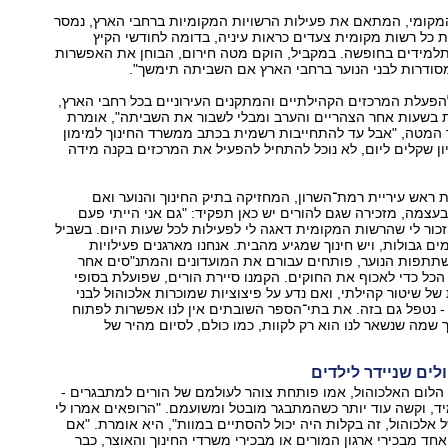
מקומי, המתאם את פעילות הרשויות המקומיות ברחבי הארץ, נמסר
ת כל רשות מקומית צעדים כראות עיניה, בדומה לחודשי הקיץ
למידים בחופשה. במקביל, הוקם מטה חירום, הבוחן את האפשרות
מסודרות לבני הנוער ברחבי הארץ אם השביתה תימשך".
 להפעלת המרכזים הקהילתיים והמתקנים העירוניים בכל רחבי הארץ,
כדי לקיים פעילות בשעות אחר הצהריים והערב ומבלי לשבור את השביתה‭,"‬ אומרת
"ר המטה, "אבל עד להתחייבות רשמית בכתב ממשרד החינוך למימון
 על 5 מיליון שקלים ליום, לא נוכל להתחיל להפעיל את המרכזים בקנה מידה
ית ראש עיריית רמת־השרון, המחזיקה בתיק החינוך והנוער ואם
עצמה, מזכירה שגם להורים יש כאן תפקיד: "גם אני הייתי פעם
 זכור לי שהרשות המקומית דאגה לי לפעילות לכל שעות היום. בשביל
ים גבולות, ויש חינוך שמגיע מהבית. אנחנו מארגנים פעילויות
תתפות הנוער, פותחים עבורם את המועדונים והמתנ"סים אחר
הכל כדי לאכוף את החוקים. הקמנו סיירת הורים, שפועלת בסופי
של שיטור קהילתי, ואם נדע על פיצוציות שמוכרות אלכוהול לבני
ק - נטפל גם בזה. את בתי־הספר השובתים אין לנו אפשרות לפתוח
 שמה שנשאר לנו הוא רק לקוות, כמו כולם, לסיום מהיר של
 הלום האלכוהול, אמו פותחת צוהר לעולמם של הורים למתבגרים -
, וקשה עוד יותר כשהמתבגר מובטל ומשועמם. "הרופאים אמרו לי
 אלכוהול, זה בקלות היה יכול להסתיים במוות", היא אומרת. "אם
אחד מבכירי ארגון המורים או מבכירי משרדי החינוך והאוצר, כבר