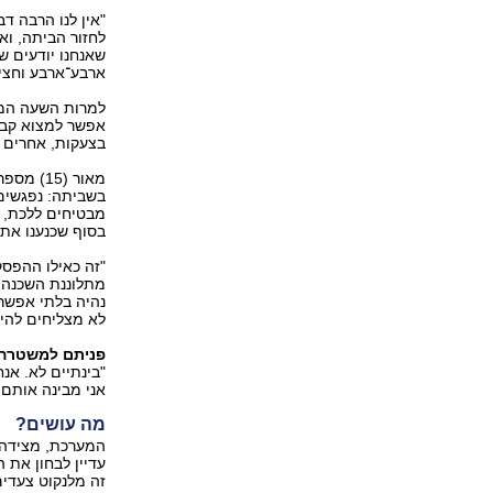
לחזור הביתה, ואי
שאנחנו יודעים שכ
ארבע־ארבע וחצי‭‬
למרות השעה המא
אפשר למצוא קבו
בצעקות, אחרים י
מאור ‭‬
בשביתה: נפגשים 
מבטיחים ללכת, זז
בסוף שכנענו את‭‬
מתלוננת השכנה ל
נהיה בלתי אפשרי
לא מצליחים להיר‭‬
פניתם למשטרה
"בינתיים לא. אנ
אני מבינה אותם‭‬
מה עושים?
המערכת, מצידה,
עדיין לבחון את
זה מלנקוט צעדי