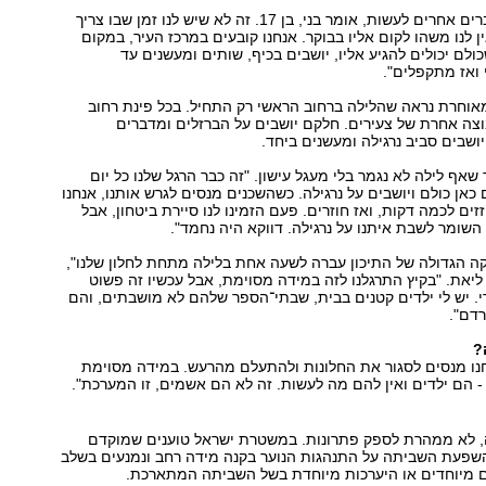
"אין לנו הרבה דברים אחרים לעשות, אומר בני, בן ‭.17‬ זה לא שיש לנו זמן שבו צריך
ן לנו משהו לקום אליו בבוקר. אנחנו קובעים במרכז העיר, במקום
ולם יכולים להגיע אליו, יושבים בכיף, שותים ומעשנים עד
 ואז מתקפלים."
וחרת נראה שהלילה ברחוב הראשי רק התחיל. בכל פינת רחוב
צה אחרת של צעירים. חלקם יושבים על הברזלים ומדברים
ושבים סביב נרגילה ומעשנים ביחד.
(15) מספר שאף לילה לא נגמר בלי מעגל עישון. "זה כבר הרגל שלנו כל יום
כאן כולם ויושבים על נרגילה. כשהשכנים מנסים לגרש אותנו, אנחנו
ים לכמה דקות, ואז חוזרים. פעם הזמינו לנו סיירת ביטחון, אבל
 השומר לשבת איתנו על נרגילה. דווקא היה נחמד."
יאת. "בקיץ התרגלנו לזה במידה מסוימת, אבל עכשיו זה פשוט
. יש לי ילדים קטנים בבית, שבתי־הספר שלהם לא מושבתים, והם
דם."
?
חנו מנסים לסגור את החלונות ולהתעלם מהרעש. במידה מסוימת
 - הם ילדים ואין להם מה לעשות. זה לא הם אשמים, זו המערכת."
 לא ממהרת לספק פתרונות. במשטרת ישראל טוענים שמוקדם
 השפעת השביתה על התנהגות הנוער בקנה מידה רחב ונמנעים בשלב
ם מיוחדים או היערכות מיוחדת בשל השביתה המתארכת.