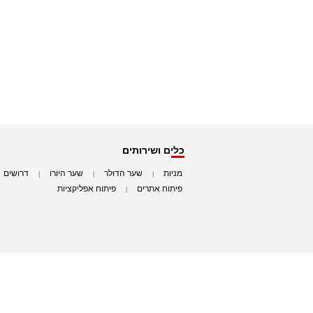
כלים ושירותים
מניות
שער הדולר
שער היורו
דרושים
|
|
|
|
פיתוח אתרים
פיתוח אפליקציות
|
|