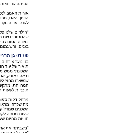
הביתה עד חצות ו
אורות האמבולנס
הדיון. האם, מב
לעדכן עד הבוקר 
שהסתובבו שם בגן
בצורה הטובה ביו
בגנים, והשעמום 
‭01:00‬ גן הבנים, רמת השרון
בני נוער צורחים 
תיאור של עוד חו
השכונתי ממש מתח
נראה באופק, אבל
שנשארו מחוץ לש
המרווחת, מתקשי
תוכניות לשעות 
מרחק דקות ספור
מה שקרה, מתגוד
השכנים שמדליקי
שעות מנוחה לקר
חוויות מהיום שע