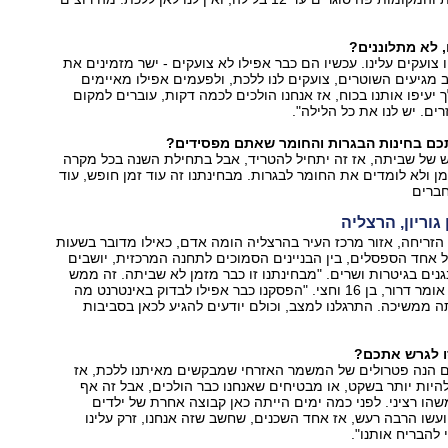
 לא מתלוננים?
צועקים עלינו. עכשיו הם כבר אפילו לא צועקים - ישר מזמינים את
מגיעים השוטרים, צועקים לנו ללכת, ולפעמים אפילו מאיימים
 יעיפו אותנו בכוח, אז אנחנו הולכים לכמה דקות, עוברים למקום
רים. יש לנו את כל הלילה."
כם בחינות הבגרות והחומר שאתם מפסידים?
ש של שביתה, אז זה יתחיל להטריד, אבל בתחילת השנה בכל מקרה
ן ולא לומדים את החומר לבגרות. מבחינתנו זה עוד זמן חופש, עוד
חברים
הזריחה, אזור מרכז העיר בהרצליה הומה אדם, כאילו מדובר בשעות
 אחד הספסלים, בין הבניינים הסמוכים לתחנה המרכזית, יושבים
נגנים בגיטרות ושרים. "מבחינתנו זו כבר מזמן לא שביתה. זה ממש
כמו חופש גדול‭,"‬ אומר דרור, בן 16 וחצי. "הפסקנו כבר אפילו לבדוק באינטרנט מה
 ממשיכה. התרגלנו למצב, וכולם יודעים להגיע לכאן בסביבות
ו לגרש אתכם?
ם הנה פטרולים של המשמר האזרחי שמבקשים מאיתנו ללכת, אז
היות יותר בשקט, או מבטיחים שאנחנו כבר הולכים, אבל זה אף
הו רציני. לפני כמה ימים הייתה כאן קבוצה אחרת של ילדים
עשו הרבה רעש, אז אחד השכנים, שחשב שזה אנחנו, זרק עלינו
 להבריח אותנו."