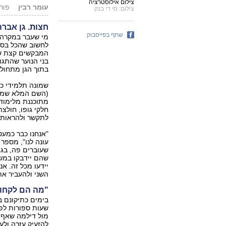
צילום אילוסטרציה
עומר רבין
פורסם: 07
צילום: סי די בנק
חצות. גן אבר
שתף בפייסבוק
מי שעבר במקרה ב
לחשוב שהכל בסדר
המבקשים קצת שקט
בני הנוער שהתגו
בתוך הגן מתחול
חלקי גופו, חולצ
לתקשר ולהראות ס
"אנחנו כבר כמעט 
עונה ל‭‬
שעוברים פה, בגן
שהם יידבקו במשה
יידעו מכל זה. א
השני ולהעביר א‭‬
"מה הם לקחו
בימים כתיקונם ב
שעות ספורות לפ
מול דילמה שאף מ
להזעיק עזרה ולע