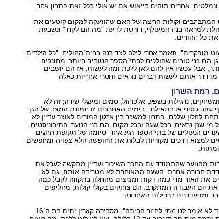
נמלטים, אחרים תוהים בייאוש אם יש אולי בכל זאת פתרון אחר.
 המהבהבים וקולות הריצה של האם שהוזעקה למקום קוטעים את
והלת למראה בנה המעולף, דורשת לדעת "מה הם לקחו" ונשבעת
את כל ההורים.
"הילדים שלנו פשוט מופקרים‭,"‬ תאמר אחרי לילה לצד בנה בבית־החולים. "כל הילדים
 הם בני טובים שהולכים לבתי־הספר הטובים ביותר ומחונכים
תר, אבל עכשיו אין להם לאן ללכת ומה לעשות, אז הם יושבים
מדרדר אותם לעשות דברים נוראים וחסרי אחריות כאלה
ומשחקים, נרגילות בשפע, אלכוהול, סמים ומעגלי שירה; זה לא
ף עזוב בסיני או בתאילנד. בימים האחרונים זו תמונת המצב של הגן
ת לחלון שלכם. פתרון למשבר בין ארגון המורים לאוצר עדיין לא
 מי שכן נראים, בכל שעה ובכל מקום, הם בני הנוער. התיכוניסטים,
ערים הנעולים של בתי־הספר רגע אחרי סיומה של תקופת החגים
ם למצוא דרכים מקוריות לבלות את החופשה הלא צפויה ומחפשים
המתות.
ות מהנוער שהתמודד עם החבר השיכור ועדיין מתקשה לעכל את
דת חבורה אחרת. השעה המאוחרת לא מטרידה אותם, גם לא
ם את האור מדי כמה דקות ומציצים מהחלון בתקווה לקבל כמה
את יום העבודה המתקרב. הם צוחקים בקולי קולות, מחליפים
בר ומתעדכנים ברכילות האחרונה.
"את כל המסעדות והמקומות פה סוגרים עד 12 בלילה, ואין לנו לאן ללכת. מה רוצים