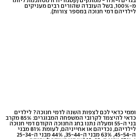
בגדים ו-11% - ממתקים (קטגוריה זו מסתכמת ליותר
מ-100%, בשל העובדה שהורים רבים מעניקים
לילדיהם דמי חנוכה במספר צורות).
וממי כדאי לכם לצפות השנה לדמי חנוכה? לילדים
כדאי להיצמד לקרובי המשפחה המבוגרים: 85% מקרב
בני ה-55 ומעלה נתנו בחג החנוכה הקודם דמי חנוכה
לילדיהם, נכדיהם או אחייניהם, לעומת 81% מבני
ה-45-54, 63% מבני ה-35-44, 44% מבני ה-25-34