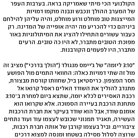
הקולנועי הכי מיתי שאמריקה בראה. בערבות העפר
של המערב ההולך ונכבש ונבנה מוקמו דמויות
המייצגות טוב מוחלט ורוע מוחלט, והיה עליהן להילחם
ביניהם כדי להכריע מה יהיה אופייה של המדינה. רק
כעבור עשורים התחילו להציג את המיתולוגיות באור
מפוכח: הטובים מתברר, לא היו כה טובים. הרעים
מתברר, היו לפעמים הקורבנות.
"3:10 ליומה" של ג'יימס מנגולד ("הולך בדרכי") מציב זה
מול זה שתי דמויות כאלה: החוואי התמים מול הפושע
חסר המצפון. כריסטיאן ביל, שחוותו קורסת מבצורת,
מתנדב להוליך את השודד האלים ראסל קרואו אל
רכבת האסירים לכלא יומה, שתצא ביום למחרת ב־3:10
מתחנת הרכבת בעיירה הסמוכה. אלא שקרואו הוא
אומנם שודד, אבל הוא שודד בעיקר את חברת הרכבות
העשירה, תאגיד תמנוני שכובש לעצמו עוד ועוד נתחים
ציבוריים. וביל בעצמו קורבן של אותה חברת רכבות,
שרוצה לסלול מסילה בשטחו ומנסה למצוא דרכים