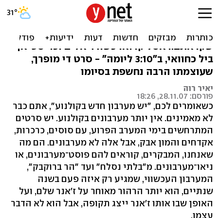
התחנה האחרונה
יש מערבון חדש בעיר. כן, מערבון, מה
שקראתם.ראסל קרואו כשודד אלים וכריסטיאן
ביל כחוואי, ב"3:10 ליומה" - סרט די מופרך,
שעוצמתו הרבה נחשפת בסיומו
יאיר רוה
פורסם: 28.11.07, 18:26
כשאומרים לכם, "יש מערבון חדש בקולנוע", אתם כבר
לא מאמינים. אין יותר מערבונים בקולנוע. יש סרטים
המתרחשים בימי המערב הפרוע, עם סוסים, כרכרות,
אקדחים והמון אבק, אבל אלה לא מערבונים. הם מה
שאנחנו, המבקרים, קוראים להם פוסט־מערבונים, או
ניאו־מערבונים. מ"בלתי נסלח" ועד "הר ברוקבק",
המערבון העכשווי, שמגיע רק איזה פעם בשנה
שנתיים, הוא יותר הרהור מאוחר על ז'אנר שלם, ועל
האופן שבו אותו ז'אנר ייצג תקופה, אבל הוא לא הדבר
עצמו.