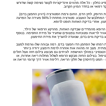
ופיע כחלון - כל אלה מהווים אינדיקציות לקוצר נשימה קשה שדורש
ד רפואי או בחדר המיון הקרוב.
הדופק, לחץ הדם, החום ורמת הסטורציה (רוויון החמצן בדם)
באמצעות מכשיר המתלבש על האצבע. סטורציה מתחת ל-94% מעידה על הפרעה
ן. אחרי בדיקת האחות תופנו לרופא.
הרופא מהמדדים שבדקה האחות, מהרקע הרפואי של הילד,
ויר לריאות ומנוכחות צפצופים שתעיד על מידת החסימה. בנוסף
 בדיקת גזים בדם, שנועדה להעריך את מידת החימצון.
ת רמתו של הפחמן הדו חמצני בדם. רמה גבוהה שלו גורמת למצב
תית. מצב זה מהווה אות אזהרה לרמת חימצון ירודה ביותר
נטנסיבי במהלך האישפוז. לעיתים גם מבוצע צילום חזה אצל חולים
יפול. בצילום החזה מבקש הרופא לשלול מחלות ריאה אחרות, או
 - תמט (דחיסה) של חלקי הריאה, דליפת אוויר דרך קרומי הריאה או