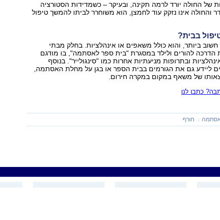
 של החולה יורד לרמה תקינה, ובעיקר – כשמדידות הסטורציה
דר והחולה אינו נזקק עוד לחמצן, הוא משוחרר לביתו להמשך טיפול
פול בבית?
חשוב ביותר, והוא כולל משאפים או אינהלציות. בחלק מבתי
הדרכה להורים ולילד במסגרת "בית ספר לאסתמה", בו מודגם
נהלציות ובתרופות מניעתיות אחרות כמו "סינגולייר". בנוסף
ם ליידע גם את הגורמים בבית הספר או בגן על מחלת האסתמה,
צאותו של משאף במקום במקרה חירום.
ה? כתבו לנו
סתמה
חורף