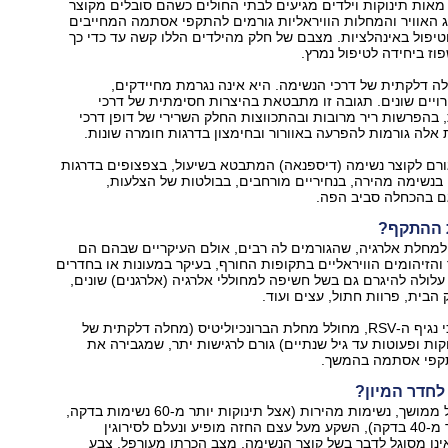
אות תינוקות וילדים מגיעים לבתי החולים כשהם סובלים מקוצר
זג האוויר והמחלות הוויראליות גורמים להתקפי אסתמה המחייבים
יפול באינהלציות. מצבם של חלק מהילדים הללו קשה עד כדי כך
וז ביחידה לטיפול נמרץ.
 דלקתית של דרכי הנשימה. היא אינה נגרמת מחיידקים,
ויים שונים. תגובה זו מתבטאת בהיצרות חסימתית של דרכי
בהפרשות ריר מרובות ובהתכווצות החלק השרירי של דופן דרכי
אלה גורמות להפרעה באוורור ובחימצון בדרגות חומרה שונות.
ם לקוצר נשימה (דיספנאה) המתבטא בשיעול, בצפצופים בדרגות
 בנשימה מהירה, בנחיריים מורחבים, בבולטות של הצלעות,
ם בהכחלה סביב הפה.
 ההתקף?
חלת אלרגיה, שהגורמים לה רבים, אולם העיקריים שבהם הם
ר והזיהומים הוויראליים בתקופות החורף, בעיקר במעונות או בחדרים
לולה להיגרם גם בשל חשיפה למחוללי אלרגיה (אלרגנים) שונים,
הבית, פרוות חתול, עצים ועוד.
באחרונה נמצא כי נגיף ה-RSV, מחולל מחלת הברונכיוליטיס (מחלה דלקתית של
קות ופעוטות עד גיל שנתיים) גורם לרגישות יתר, שמגבירה את
תקפי אסתמה בהמשך.
לחדר המיון?
כאשר קיים שיעול ממושך, נשימות מהירות (אצל תינוקות יותר מ-60 נשימות בדקה,
אצל ילדים - יותר מ-40 בדקה), השקע מעל עצם החזה מופיע ונעלם לסירוגין
ינו מסוגל לדבר בשל קוצר הנשימה, מצב הכרתו מעורפל, צבע