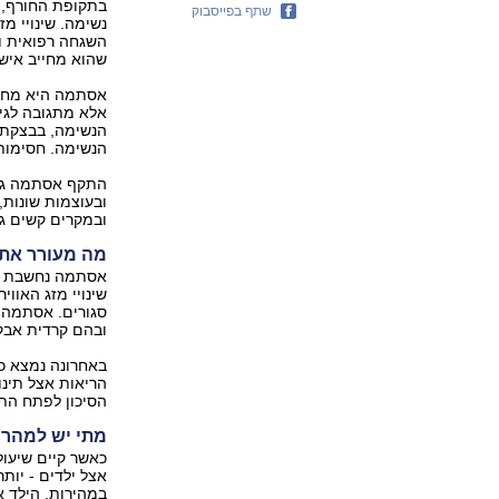
בתקופת החורף, מ
שתף בפייסבוק
נשימה. שינויי מ
השגחה רפואית וט
שהוא מחייב אישפ
אסתמה היא מחלה
אלא מתגובה לגיר
הנשימה, בבצקת, 
הנשימה. חסימות 
התקף אסתמה גור
ובעוצמות שונות,
ובמקרים קשים ג
מה מעורר את
אסתמה נחשבת למ
שינויי מזג האווי
סגורים. אסתמה ע
ובהם קרדית אבק 
הריאות אצל תינו
הסיכון לפתח ה
מתי יש למהר 
במהירות, הילד א