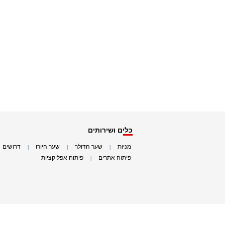
כלים ושירותים
מניות
שער הדולר
שער היורו
דרושים
|
|
|
|
פיתוח אתרים
פיתוח אפליקציות
|
|