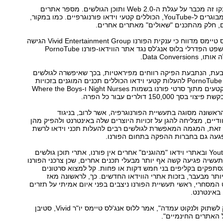
חברות הפורנו זינקו זה מכבר על עגלת ה-Web 2.0 ותוכן הגולשים. מספר אתרים
מציעים גירסה למבוגרים ל-YouTube, הכוללים קטעי וידאו פורנוגרפיים. כמו במקור,
 חלק מהתכנים "שאולים" מאתרים אחרים.
אתר הלוס אנג'לס טיימס מדווח כי ענקית הפורנו Vivid Entertainment Group הגישה
תביעה בבית המשפט הפדרלי בלוס אנג'לס נגד אתר הווידאו-פורנו PornoTube
Data Conver.
בעת, הנתבעת הפיקה רווחים מפיראטיות, בכך שאיפשרה לגולשים
המבקרים באתר PornoTube להעלות קטעי וידאו הכוללים תכנים המוגנים בזכויות
יוצרים. מדובר בקטעים מתוך סרטי פורנו בשמות Night Nurses ו-Where the Boys
אשונה מסוגה בתעשיית הפורנוגרפיה, אשר לרוב, בניגוד
ודיים, מצליחה להגן על זכויות היוצרים שלה באינטרנט ולהפיק מהן
 זאת, המגמה המאפשרת לגולשים רבים להעלות תכני וידאו לרשת
פגעה גם בחברות ההפקה בתחום הפורנו.
על אף שב-YoutTube ובאתרי וידאו "מהוגנים" אחרים אין פורנו, אתרי תוכן גולשים
עשיה פגיעה קשה אף יותר מבעלי תכנים אחרים, שכן צרכני הפורנו
סתפקים בקליפים בני חמש דקות או פחות. קל למצוא סרטונים
יותר מבעבר, בזכות אתרי הווידאו החדשים. כך, לראשונה מאז
המסחרי, ראשי תעשיית הפורנו ניצבים בפני איום אמיתי על תזרים
באינטרנט.
"החלטנו להפסיק לשתוק ולנקוט עמדה", אמר ללוס אנג'לס טיימס יו"ר Vivid, סטיבן
 האתרים החינמיים".