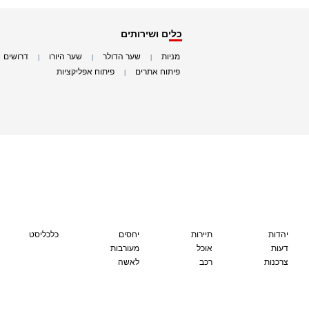
כלים ושירותים
מניות
שער הדולר
שער היורו
דרושים
|
|
|
|
פיתוח אתרים
פיתוח אפליקציות
|
|
יהדות
תיירות
יחסים
כלכליסט
דעות
אוכל
מעורבות
צרכנות
רכב
לאשה