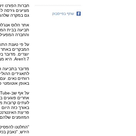
שתף בפייסבוק
גם במקרה שלהם,
והחברה המפעילה אותו, sions
על פי טענת התו
Aren't 7. היא מבקשת פיצוי בסך 150,000 דולרים עבור כל הפרה.
מדובר בתביעה הר
לתאגידים ההוליו
רווחים נאים. עם
באופן אוטומטי 
אחרים פוגעים בת
לעתים קרובות מ
באורך כזה היום 
פריצת האינטרנט 
המזומנים שלהם 
הירש, "נאבק בכל