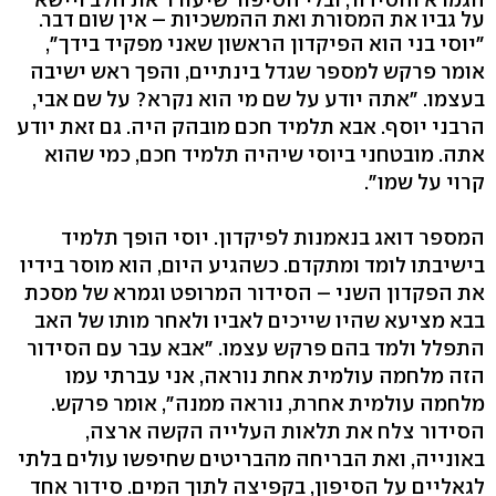
על גביו את המסורת ואת ההמשכיות – אין שום דבר.
"יוסי בני הוא הפיקדון הראשון שאני מפקיד בידך",
אומר פרקש למספר שגדל בינתיים, והפך ראש ישיבה
בעצמו. "אתה יודע על שם מי הוא נקרא? על שם אבי,
הרבני יוסף. אבא תלמיד חכם מובהק היה. גם זאת יודע
אתה. מובטחני ביוסי שיהיה תלמיד חכם, כמי שהוא
קרוי על שמו".
המספר דואג בנאמנות לפיקדון. יוסי הופך תלמיד
בישיבתו לומד ומתקדם. כשהגיע היום, הוא מוסר בידיו
את הפקדון השני – הסידור המרופט וגמרא של מסכת
בבא מציעא שהיו שייכים לאביו ולאחר מותו של האב
התפלל ולמד בהם פרקש עצמו. "אבא עבר עם הסידור
הזה מלחמה עולמית אחת נוראה, אני עברתי עמו
מלחמה עולמית אחרת, נוראה ממנה", אומר פרקש.
הסידור צלח את תלאות העלייה הקשה ארצה,
באונייה, ואת הבריחה מהבריטים שחיפשו עולים בלתי
לגאליים על הסיפון, בקפיצה לתוך המים. סידור אחד