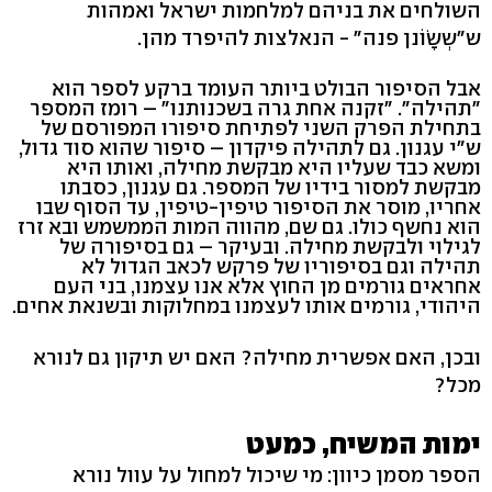
השולחים את בניהם למלחמות ישראל ואמהות
ש"שְשָׂוֹנן פנה" - הנאלצות להיפרד מהן.
אבל הסיפור הבולט ביותר העומד ברקע לספר הוא
"תהילה". "זקנה אחת גרה בשכנותנו" – רומז המספר
בתחילת הפרק השני לפתיחת סיפורו המפורסם של
ש"י עגנון. גם לתהילה פיקדון – סיפור שהוא סוד גדול,
ומשא כבד שעליו היא מבקשת מחילה, ואותו היא
מבקשת למסור בידיו של המספר. גם עגנון, כסבתו
אחריו, מוסר את הסיפור טיפין-טיפין, עד הסוף שבו
הוא נחשף כולו. גם שם, מהווה המות הממשמש ובא זרז
לגילוי ולבקשת מחילה. ובעיקר – גם בסיפורה של
תהילה וגם בסיפוריו של פרקש לכאב הגדול לא
אחראים גורמים מן החוץ אלא אנו עצמנו, בני העם
היהודי, גורמים אותו לעצמנו במחלוקות ובשנאת אחים.
ובכן, האם אפשרית מחילה? האם יש תיקון גם לנורא
מכל?
ימות המשיח, כמעט
הספר מסמן כיוון: מי שיכול למחול על עוול נורא