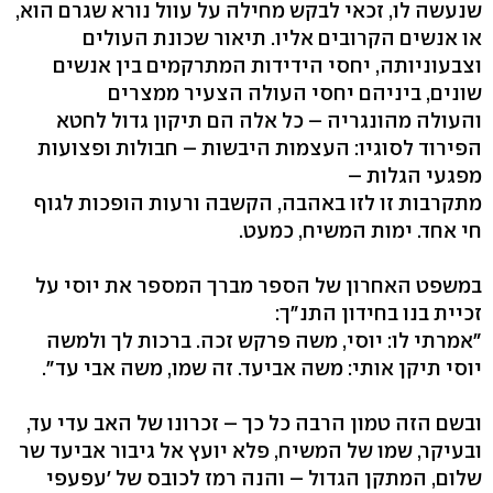
שנעשה לו, זכאי לבקש מחילה על עוול נורא שגרם הוא,
או אנשים הקרובים אליו. תיאור שכונת העולים
וצבעוניותה, יחסי הידידות המתרקמים בין אנשים
שונים, ביניהם יחסי העולה הצעיר ממצרים
והעולה מהונגריה – כל אלה הם תיקון גדול לחטא
הפירוד לסוגיו: העצמות היבשות – חבולות ופצועות
מפגעי הגלות –
מתקרבות זו לזו באהבה, הקשבה ורעות הופכות לגוף
חי אחד. ימות המשיח, כמעט.
במשפט האחרון של הספר מברך המספר את יוסי על
זכיית בנו בחידון התנ"ך:
"אמרתי לו: יוסי, משה פרקש זכה. ברכות לך ולמשה
יוסי תיקן אותי: משה אביעד. זה שמו, משה אבי עד".
ובשם הזה טמון הרבה כל כך – זכרונו של האב עדי עד,
ובעיקר, שמו של המשיח, פלא יועץ אל גיבור אביעד שר
שלום, המתקן הגדול – והנה רמז לכובס של 'עפעפי