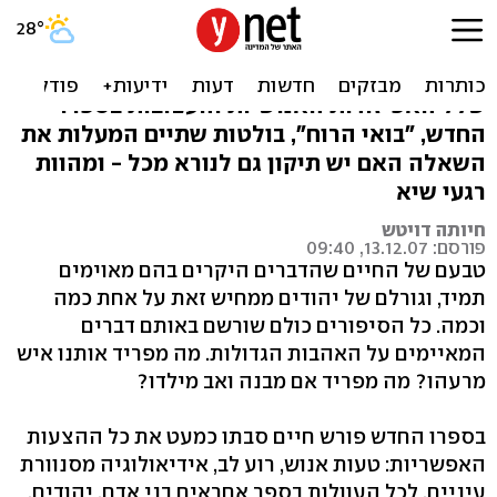
ומעוות יוכל לתקון
הרב חיים סבתו טווה את עלילותיו אט-אט. בתוך
שלל האפיזודות האנושיות והעצובות בספרו
החדש, "בואי הרוח", בולטות שתיים המעלות את
השאלה האם יש תיקון גם לנורא מכל - ומהוות
רגעי שיא
חיותה דויטש
פורסם: 13.12.07, 09:40
טבעם של החיים שהדברים היקרים בהם מאוימים
תמיד, וגורלם של יהודים ממחיש זאת על אחת כמה
וכמה. כל הסיפורים כולם שורשם באותם דברים
המאיימים על האהבות הגדולות. מה מפריד אותנו איש
מרעהו? מה מפריד אם מבנה ואב מילדו?
בספרו החדש פורש חיים סבתו כמעט את כל ההצעות
האפשריות: טעות אנוש, רוע לב, אידיאולוגיה מסנוורת
עיניים. לכל העוולות בספר אחראים בני אדם, יהודים.