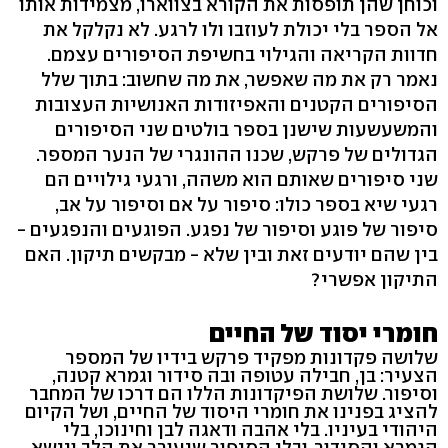
וכוחן שהן תופסות את הקורא בצווארו, מצמידות אותו
אל הספר בלי יכולת לעוזבו ולו לרגע. לא נקלקל את
חדוות הקריאה והגילוי בחשיפת הסיפורים עצמם.
נאמר רק את מה שאפשר, את מה שחשוב: בתוך שלל
הסיפורים הקטנים והאפיזודות האנושיות העצובות
והמשעשעות שישנן בספר בולטים שני הסיפורים
הגדולים של פרקש, שכנו ההונגרי של הנער המספר.
שני סיפורים שאותם הוא משהה, ורגעי גילויים הם
רגעי שיא בספר כולו: סיפור על אם וסיפור על אב,
סיפור של פוגע וסיפור של נפגע. הפוגעים והנפגעים -
בין שהם יודעים זאת ובין שלא - מבקשים תיקון. האם
התיקון אפשרי?
חומרי יסוד של החיים
שלושה פקדונות מפקיד פרקש בידיו של המספר
הצעיר: בן, חבילה עטופה ובה סידור וגמרא קטנה,
וסיפור. שלושת הפיקדונות הללו הם דרכו של המחבר
להציג בפנינו את חומרי היסוד של החיים, ושל הקיום
היהודי בעיניו. בלי אהבה ודאגה לבן וחינוכו, בלי
הגמרא והסידור, ובלי הסיפור שיעורר את הלב ויישא