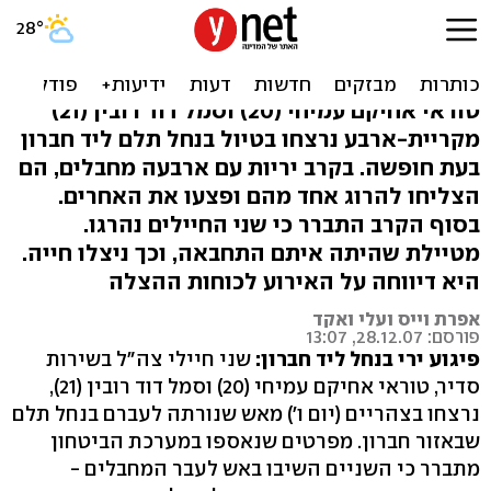
טיול שהפך לקרב: שני חיילים
נרצחו, מחבל נהרג
טוראי אחיקם עמיחי (20) וסמל דוד רובין (21)
מקריית-ארבע נרצחו בטיול בנחל תלם ליד חברון
בעת חופשה. בקרב יריות עם ארבעה מחבלים, הם
הצליחו להרוג אחד מהם ופצעו את האחרים.
בסוף הקרב התברר כי שני החיילים נהרגו.
מטיילת שהיתה איתם התחבאה, וכך ניצלו חייה.
היא דיווחה על האירוע לכוחות ההצלה
אפרת וייס ועלי ואקד
פורסם: 28.12.07, 13:07
פיגוע ירי בנחל ליד חברון:
שני חיילי צה"ל בשירות
סדיר, טוראי אחיקם עמיחי (20) וסמל דוד רובין (21),
נרצחו בצהריים (יום ו') מאש שנורתה לעברם בנחל תלם
שבאזור חברון. מפרטים שנאספו במערכת הביטחון
מתברר כי השניים השיבו באש לעבר המחבלים -