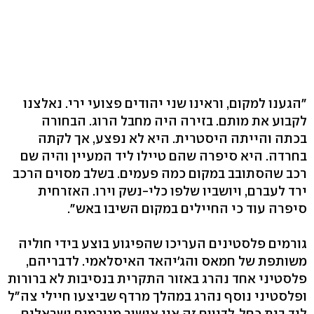
"הגענו למקום, וראינו שני יהודים פצועי ירי. נאלצנו
לקבוע את מותם. בזירה היה מחבל הרוג. הבחורה
בכתה והייתה היסטרית. היא לא נפצע, אך לקתה
בחרדה. היא סיפרה שהם טיילו ליד המעיין והיה שם
רכב שהסתובב במקום כמה פעמים. בשלב מסוים הרכב
ירד לעברם, ויושביו שלפו כלי-נשק וירו. האזרחית
סיפרה עוד כי החיילים במקום השיבו באש".
גורמים פלסטינים העריכו שהפיגוע בוצע בידי חוליה
משותפת של חמאס והג'יהאד האיסלאמי. לדבריהם,
פלסטיני אחד נהרג באזור התקרית בנסיבות לא ברורות
ופלסטיני נוסף נהרג במהלך מרדף שביצעו חיילי צה"ל
ליד בית כחל. לדיווח זה אין אישור מגורמים ישראלים.