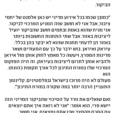
הביקור.
"כמובן שכמו בכל אירוע מדיני יש כאן אלמנט של יחסי
ציבור, אבל אני לא חושב שזה המניע המרכזי לביקור.
אני מניח שהוא באמת ובתמים חושב שהביקור יועיל
ליציבות באזור. אבל שתי התחנות החשובות ביותר
באזור הן לדעתי תחנות שהוא לא יבקר בהן בכלל:
עיראק ואיראן. בוש ידבר על כך עם הסעודים ושאר
מדינות המפרץ, ויעשה כל מאמץ לחזק אותן מול איראן
ולהביא אותן לתרום ליציבות בעיראק. זה היה הפוקוס
המרכזי שלו במזרח התיכון לכל אורך תקופת כהונתו.
הוא
מעולם לא היה מרוכז בישראל ובפלסטינים. קלינטון
התעניין הרבה יותר במה שקורה במזרח התיכון".
ואם שואלים את וורד על הסיכוי שהביקור המדיני הזה
יישא פרי, הוא אומר: "אני לא רואה איך אתם יוצאים
עם הסכם מהמצב שבו אתם נמצאים. אני חושב