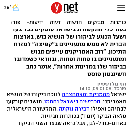
מסקרים את בוש בישראל,
חושבים על הילארי
בעוד כלי התקשורת בישראל עוסקים בכל צעד
ושעל הנוגע לביקורו של הנשיא בוש, בארצות
הברית לא ממש מתעניינים ב"קפיצה" למזרח
התיכון. "רוב האמריקנים עייפים מבוש
ומתעניינים בו פחות ופחות, ובוודאי כשמדובר
בביקור שלו במדינות אחרות", אומר כתב
וושינגטון פוסט
תני גולדשטיין
פורסם: 09.01.08, 14:10
ישראל
מתמרקת ומצטחצחת
לנוכח ביקורו של הנשיא
האמריקני.
הכבישים בישראל נחסמו
, תושבים קורקעו
לבתיהם ואפילו
הבירה נוקתה
. התקשורת הישראלית
מלאה הבוקר (יום ד') בכותרות חגיגיות
באדום-כחול-לבן, אבל נראה שבצד השני הביקור