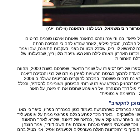
 טרוור ריס משמאל, רגע לפני התאונה
(צילום: AP)
פיאד, בנו ודיאנה נהרגו בתאונה שאותה אירגנו סוכנים בריטים
המלכה, הנסיך פיליפ, לאחר שנודע להם כי הנסיכה הרתה
 להינשא לו. ריס, שסבל מכוויות בפניו בעקבות התאונה, שב ואמר
כרונו האחרון מאותו לילה הוא רגע עזיבת מלון ריץ, שבבעלותו של
דלת האחורית.
אל-פיאד טען כי ספרו של ריס "סיפורו של שומר הראש", שפורסם בשנת 2000, מהווה
עדה לתמוך בגרסת הרשויות לפיהן מותם של בני והנסיכה דיאנה
הוא תוצאה של תאונת דרכים פשוטה". במכתב לחוקרים הבריטים ששלח ב-2006
יס "מחזיק במידע שאותו שירותי הביטחון מעוניינים להסתיר, ובכלל
י פול דרך המנהרה, על האופנוע שחסם את היציאה, על האור
 - הרשימה אינסופית".
מוכן להקשיב"
נהג במרצדס כשהתנגשה בעמוד בטון במנהרה בפריז, סיפר כי מאז
שני פלשבקים - באחד נזכר לפתע בצלם פפראצי מגיח על אופנוע ליד
עו, באחר שמע קול אישה, כנראה של דיאנה, שקרא לאחר התאונה
י זוכר ששמעתי מישהי נאנחת ואומרת את השם דודי", אמר הצנחן
וסיף כי "הזכרונות האלה מעורפלים ולפעמים אפילו אני מטיל בהם