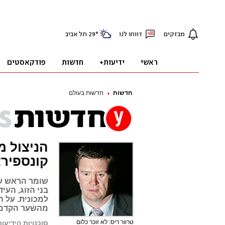
חדשות
חדשות בעולם
הניצול מ
קונספירצ
שומר הראש של
בני הזוג, העי
למכונית. על ה
מהשער הקדמי
טרוור ריס: לא זוכר כלום
סוכנויות הידיעות