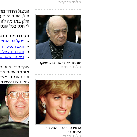
צילום: איי אף פי
הניצול היחיד מה
פול, העיד היום 
חלק במזימה להתנ
לי חלק בכל קונ
חקירת מות הנסי
פרקליטת הנסיכה
האם הנסיכה די
האם הנהג של הנ
דיאנה חששה שצ'
מוחמד אל-פיאד: הוא משקר
עורך הדין איאן 
צילום: רויטרס
מוחמד אל-פיאד, 
שאי פעם עשיתי 
הנסיכה דיאנה. החקירה
האחרונה
צילום: איי פי