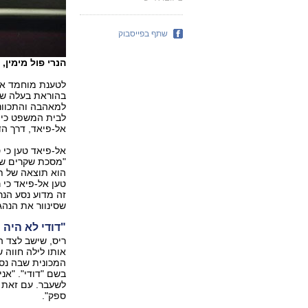
שתף בפייסבוק
הנרי פול מימין,
לטענת מוחמד אל-
בהוראת בעלה של 
למאהבה והתכוונה
לבית המשפט כי ז
אל-פיאד, דרך ה
"מסכת שקרים שנו
טען אל-פיאד כי ר
זה מדוע נסע הנר
שסינוור את הנהג
"דודי לא היה 
ריס, שישב לצד ה
אותו לילה חווה 
המכונית שבה נס
בשם "דודי". "אנ
לשעבר. עם זאת ה
ספק".