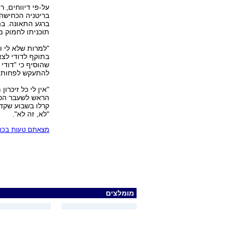
על-פי דיווחים, 
בריטניה הכחישה.
ברגע התאונה. בה
תוכניתו לחמוק מ
"למרות שלא לי ו
בתוקף לדודי לצא
שהוסיף כי "דודי
להתעקש לפחות ל
"אין לי כל זיכרו
הראש לשעבר הכחי
קרלו בשבוע שקד
"לא, זה לא".
מצאתם טעות בכתב
מומלצים