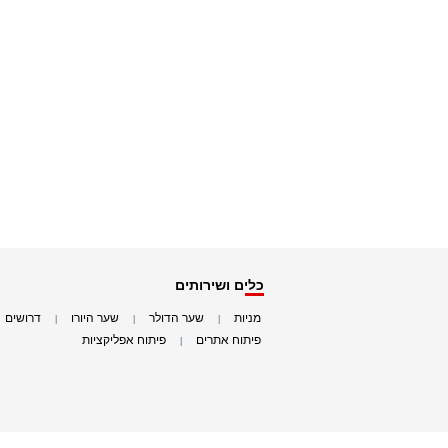
כלים ושירותים
מניות
שער הדולר
שער היורו
דרושים
|
|
|
|
פיתוח אתרים
פיתוח אפליקציות
|
|