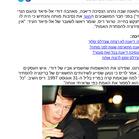
תאונה שבה נהרגו הנסיכה דיאנה, מאהבה דודי אל-פיאד ונהגם הנרי
(ד') בפני חבר המושבעים ה
את נסיבות מותה והכחיש כי היה לו
חוקר
קש בחייה. טרוור ריס, שומר ראשו לשעבר של אל-פיאד העיד: "אין
ספירציה להסתרת האמת".
כה:
: דיאנה לא רצתה שצ'רלס ימלוך
אנה התארסה שעות לפני מותה?
סיכה דיאנה בכל זאת סונוור?
רלס זומם לרצוח אותה
ברנט, שפירט את ההאשמות שהשמיע אביו של דודי, איש העסקים
אמר לריס כי נטען שסייע לשירותים החשאיים של בריטניה להסתיר
את האמת באשר למה שבאמת קרה בפריז בליל ה-31 אוגוסט 1997. ריס השיב: "כל
הוא למסור את האמת כפי שראיתי אותה".