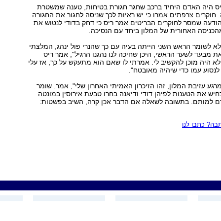
ריס היה האדם היחיד ברכב שחגר חגורת בטיחות, טענה שמשטרת
 חוקרים צרפתים אמרו כי יש ראיות לכך שניסה לחגור את החגורה
ודעה שמסר לחוקרים הבריטים אמר ריס כי דחק בדודי לנטוש את
הכניסה האחורית של המלון ביחד עם הנסיכה.
לא לשומר הראש השני הייתה בעיה עם כך שהנרי פול ינהג, המלצתי
ת מבעד לשער הראשי, היכן שחיכה לנו נהגנו הרגיל", אמר ריס
 לא היה מוכן להקשיב לי. אמרתי לו שאם הוא מתעקש על כך, אז עלי
נסוע עמו כדי שיהיה מאובטח".
ן מרגע עזיבת המלון, זהו הזיכרון האמיתי האחרון שלי", אמר. שומר
ש את הטענות לפיהן דודי ודיאנה בחרו טבעת אירוסין במונטה
ם למותם. בתשובה לשאלה אם הדבר אכן קרה, השיב בפשטות:
ה? כתבו לנו