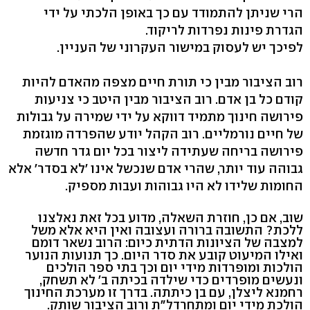
הרי שניתן להתמודד עם כך באופן הלכתי על ידי
הגדרת פינות נפרדות לריקוד.
לפיכך יש לעסוק במישור העקרוני של העניין.
רוב הציבור מבין כי תורת חיים מצפה מהאדם להיות
קודם כל בן אדם. רוב הציבור מבין היטב כי צניעות
פירושה חינוך מתמיד דווקא על ידי שמירה על גבולות
של חיים נורמליים. רוב הקהל יודע שהפרדה מוגזמת
פירושה בריחה שעתידה ליצור בכל יום גדר חדשה
גבוהה עוד יותר, שהרי אדם שנכשל אינו 'לא בסדר' אלא
החומות שלידו לא היו גבוהות ועבות מספיק.
שוב, אם כן, חוזרת השאלה, מדוע בכל זאת נאלצנו
ללכת? התשובה ברורה ועצובה ואין היא אלא משל
למצבה של הציונות הדתית כיום: הרוב נשאר דומם
ואילו המיעוט קובע את סדר היום. כך תנועות הנוער
הולכות ומופרדות מידי יום וכך בתי ספר הולכים
ונעשים מופרדים כדי שילדה בכיתה ב' לא תשחק,
רחמנא ליצלן, עם בן כיתתה. בדרך זו מערכת החינוך
הולכת מידי יום ומתחרדל"ת ורוב הציבור שותק.