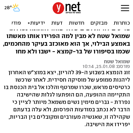
הסירו את המחיצות
כשם שיש רבים שלא יבואו לחתונה מעורבת - כך
צריכים להיות רבים שלא יבואו לחתונה נפרדת.
שמואל שטח לא מבין למה הפרידו אותו מאשתו
באמצע הבילוי, אך הוא מאוכזב בעיקר מהחכמים,
שכמו בסיפורו של בר-קמצא - ישבו ולא מחו
שמואל שטח
פורסם: 25.01.08, 10:14
זוג הנמצא בשבוע ה-39 להריון, יצא במוצ"ש האחרון
ליהנות ממופע של מוסיקה חסידית. לאחר שרכשו
כרטיסים מראש, שכרו שמרטף והלכו אל בית הכנסת בו
התקיימה ההופעה, הם הופתעו לגלות שהישיבה
נפרדת - גברים מימין נשים משמאל. מיותר לציין כי
הדבר לא נכתב במודעות הפרסום, ולא עלה בדעתם
שקהילה זו, שאנשיה מעורבים ומקובלים בין הבריות,
יפרידו את הישיבה.