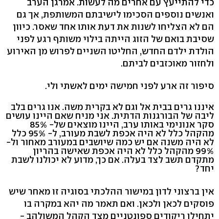
כדי להתייעץ עם אחרים מה לעשות. אמרגן הערב
ואנשים נוספים הסכימו לישיבתם המשותפת, אך גם
הם לא הצליחו לשנות את דעת אותו אחד שאסר. כיוון
שסיבת בואם של הזוג הייתה בילוי משותף רגע לפני
הולדת ילדם החדש, החליטו השניים לפרוש מן האירוע
ולחזור מאוכזבים לביתם.
סיפור זה ארע לפני חמישה ימים לאשתי ולי.
איננו גרים בבית אל וגם לא בקרית משה. אנו גרים בלב
ליבה של הבורגנות הדתית. אני מניח שאם היינו עושים
סקר אנונימי באותו ערב, היינו מוצאים של- 85%
מהקהל כלל לא היה אכפת לשבת מעורב, ל- 95% כלל
לא היה משנה אם יש כמה שיושבים במעורב מאחור ול-
99% מהקהל כלל לא היה אכפת שאישה בהריון
מתקדם תשב לצד בעלה. אם כך, מדוע לא יכולנו לשבת
יחד?
אין ברצוני לדון במישור ההלכתי בסוגיה זו מאחר שיש
פוסקים לכאן ולכאן. ואם תאמר מה יהא במקרה בו
יתחילו ריקודים ספונטניים מצד הקהל המשולהב -