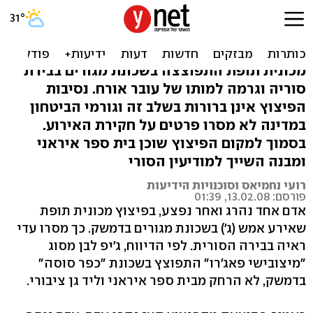
דמשק: הרוג בפיצוץ שאירע
בשכונת מגורים
מכונית תופת התפוצצה בשכונת מגורים בבירת
סוריה וגרמה למותו של עובר אורח. נסיבות
הפיצוץ אינן ברורות בשלב זה וגורמי הביטחון
במדינה לא מסרו פרטים על חקירת האירוע.
בסמוך למקום הפיצוץ שוכן בית ספר איראני
ומבנה השייך למודיעין הסורי
רועי נחמיאס וסוכנויות הידיעות
פורסם: 13.02.08, 01:39
אדם אחד נהרג ואחר נפצע, בפיצוץ מכונית תופת
שאירע אמש (ג') בשכונת מגורים בדמשק. כך מסרו עדי
ראיה בבירה הסורית. לפי הדיווח, ג'יפ לבן מסוג
"מיצובישי פאג'רו" התפוצץ בשכונת "כפר סוסה"
בדמשק, לא הרחק מבית ספר איראני וליד גן ציבורי.