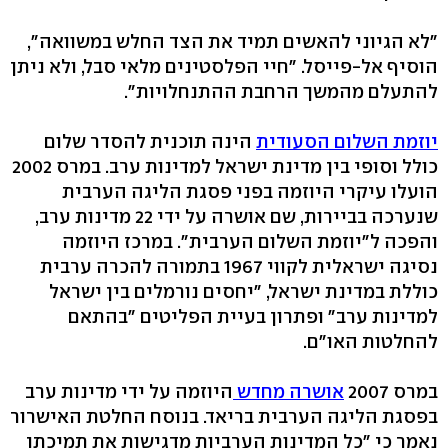
"לא הגיוני להאשים תמיד את הצד החלש במשוואה",
הוסיף אל-פייסל. "חיי הפלסטינים מלאי סבל, ולא ניתן
להתעלם מהמשך הרחבת ההתנחלויות".
יוזמת השלום הסעודית
הינה תוכנית להסדר שלום
כולל וסופי בין מדינת ישראל למדינות ערב. במרס 2002
הועלו עיקרי היוזמה בפני פסגת הליגה הערבית
שנערכה בביירות, שם אושרה על ידי 22 מדינות ערב,
והפכה ל"יוזמת השלום הערבית". במרכז היוזמה
נסיגה ישראלית לקווי 1967 בתמורה להכרה ערבית
כוללת במדינת ישראל, "יחסים נורמלים בין ישראל
למדינות ערב" ופתרון בעיית הפליטים "בהתאם
להחלטות האו"ם.
במרס 2007
אושרה מחדש
היוזמה על ידי מדינות ערב
בפסגת הליגה הערבית בריאד. בנוסח החלטת האישרור
נאמר כי "כל המדינות הערביות מדגישות את תמיכתן