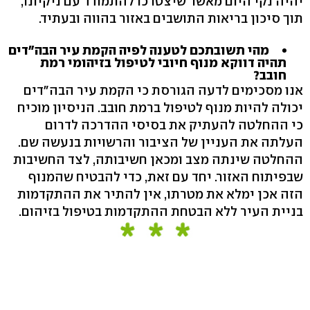
יהיה נקי היום מאשר שיצטרכו להתמודד עם ניקיונו,
תוך סיכון בריאות התושבים באזור בהווה ובעתיד.
מהי תשובתכם לטענה לפיה הקמת עיר הבה"דים
תהיה דווקא מנוף חיובי לטיפול בזיהומי רמת
חובב?
אנו מסכימים לדעה הגורסת כי הקמת עיר הבה"דים
יכולה להיות מנוף לטיפול ברמת חובב. הניסיון מוכיח
כי ההחלטה להעתיק את בסיסי ההדרכה לדרום
העלתה את העניין של הציבור והרשויות בנעשה שם.
ההחלטה שינתה מצב ומכאן חשיבותה, לצד החשיבות
שבפיתוח האזור. יחד עם זאת, כדי להבטיח שהמנוף
הזה אכן ימלא את מטרתו, אין להתיר את ההתקדמות
בניית העיר ללא הבטחת ההתקדמות בטיפול בזיהום.