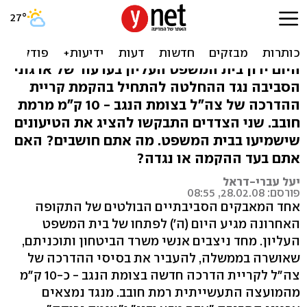
עיר הבה"דים ליד רמת חובב:
בעד או נגד?
היום ידון בית המשפט העליון בערעור של ארגוני
הסביבה נגד ההחלטה להתחיל בהקמת קריית
ההדרכה של צה"ל בצומת הנגב - 10 ק"מ מרמת
חובב. שני הצדדים התבקשו להציג את הטיעונים
שישמיעו בבית המשפט. מה אתם חושבים? האם
אתם בעד ההקמה או נגדה?
יעל עברי-דראל
פורסם: 28.02.08, 08:55
אחד המאבקים הסביבתיים הבולטים של התקופה
האחרונה מגיע היום (ה') לפתחו של בית המשפט
העליון. מחד ניצבים אנשי משרד הביטחון ותוכניתם,
שאושרה בממשלה, להעביר את בסיסי ההדרכה של
צה"ל לקריית הדרכה חדשה בצומת הנגב - כ-10 ק"מ
מהמועצה התעשייתית רמת חובב. מנגד נמצאים