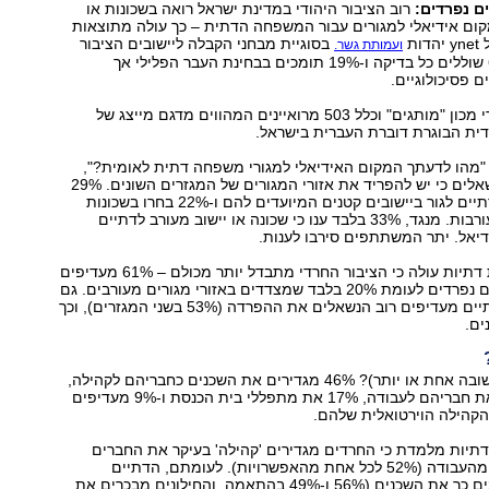
ם נפרדים:
רוב הציבור היהודי במדינת ישראל רואה בשכונות או
קום אידיאלי למגורים עבור המשפחה הדתית – כך עולה מתוצאות
ות
בסוגיית מבחני הקבלה ליישובים הציבור
ועמותת גשר.
פתוח יותר: 64% שוללים כל בדיקה ו-19% תומכים בבחינת העבר הפלילי אך
 פסיכולוגיים.
הסקר נערך על ידי מכון "מותגים" וכלל 503 מרואיינים המהווים מדגם מייצג של
דית הבוגרת דוברת העברית בישראל.
מהו לדעתך המקום האידיאלי למגורי משפחה דתית לאומית?",
אמרו 51% מהנשאלים כי יש להפריד את אזורי המגורים של המגזרים השונים. 29%
סבורים כי על הדתיים לגור ביישובים קטנים המיועדים להם ו-22% בחרו בשכונות
דתיות בערים מעורבות. מנגד, 33% בלבד ענו כי שכונה או יישוב מעורב לדתיים
דיאל. יתר המשתתפים סירבו לענות.
מפילוח להגדרות דתיות עולה כי הציבור החרדי מתבדל יותר מכולם – 61% מעדיפים
שכונות או יישובים נפרדים לעומת 20% בלבד שמצדדים באזורי מגורים מעורבים. גם
הדתיים והמסורתיים מעדיפים רוב הנשאלים את ההפרדה (53% בשני המגזרים), וכך
ומהי 'קהילה' (תשובה אחת או יותר)? 46% מגדירים את השכנים כחבריהם לקהילה,
43% מכנים כך את חבריהם לעבודה, 17% את מתפללי בית הכנסת ו-9% מעדיפים
הקהילה הוירטואלית שלהם.
דתיות מלמדת כי החרדים מגדירים 'קהילה' בעיקר את החברים
מבית הכנסת או מהעבודה (52% לכל אחת מהאפשרויות). לעומתם, הדתיים
והמסורתיים מכנים כך את השכנים (56% ו-49% בהתאמה, והחילונים מבכרים את