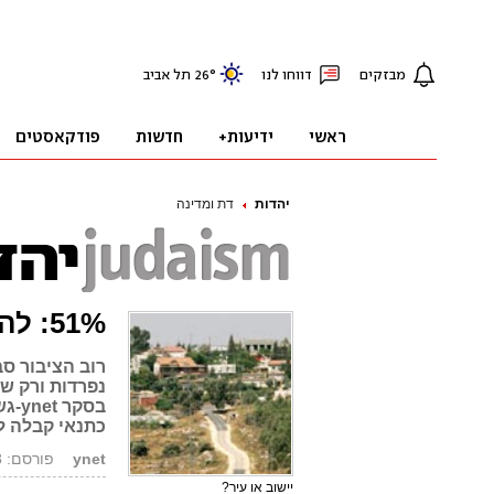
יהדות
דת ומדינה
51%: להפריד בין מגורי דתיים וחילונים
רוב הציבור סב
נפרדות ורק של
בסק
כתנאי קבלה ל
ynet
פורסם: 05.03.08, 14:06
יישוב או עיר?