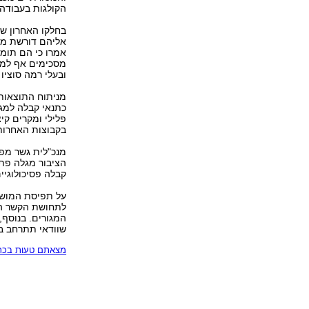
הקולגות בעבודה (43%)
בחלקו האחרון ש
מסכימים אף למבד
ובעלי רמה סוציו
מניתוח התוצאות 
כתנאי קבלה למג
בקבוצות האחרות
מנכ"לית גשר מפע
הציבור מגלה פתי
קבלה פסיכולוגיי
על תפיסת המושג 
לתחושת הקשר המ
שוודאי תתרחב ב
מצאתם טעות בכתב