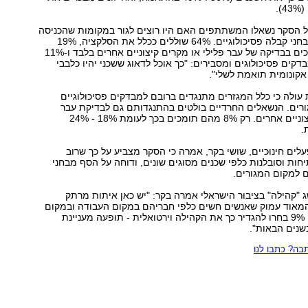
.
ל הסקר נשאלו המשתתפים האם היו רוצים לגור במקומות שהכניסה
אליהם דורשת מבחני קבלה פסיכולוגיים. 64% שוללים ככלל את הסלקציה, 19%
אמרו כי הם תומכים בבדיקה של עבר פלילי או מקרים קיצוניים אחרים בלבד ו-11%
קים פסיכולוגים ומסבירים: "כך אוכל לדאוג ששכני יהיו כלבבי
 אקונומית תואמת לשלי".
עולה כי כלל המגזרים מתנגדים ברובם למבדקים פסיכולוגיים
ורים. הנשאלים החרדיים בולטים בהתנגדותם גם לבדיקת עבר
פלילי ומקרים קיצוניים אחרים. רק 8% מהם תומכים בכך לעומת 18% - 24%
.
לים חינוכיים, שושי בקר, אמרה כי הסקר מצביע על כך שרוב
חות וסובלנות כלפי שכנים מסוגים שונים, ודוחה על הסף מבחני
ם למקום המגורים.
"קהילה" בציבור הישראלי אמרה בקר: "יש כאן איתות מרתק
אוד עמוק שאנשים חשים כלפי חבריהם במקום העבודה ובמקום
המגורים. בנוסף, 9% בחרו להגדיר כך את הקהילה וירטואלית - תופעה מעניינת
שנים הבאות".
ה? כתבו לנו