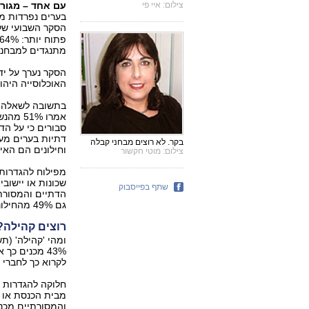
צילום: איי פי
עם אחד – מגורי
בערים נפרדות מ
הסקר השבועי של ynet יהד
מתנגדים למבחנים
האוכלוסייה היהו
בתשובה לשאלה "
בקר. לא רוצים מבחני קבלה
וחילונים הם האי
צילום: מוטי חקשור
שתף בפייסבוק
גם 49% מהחילונים.
רוצים קהילה?
לקרוא כך לחברי 
חלוקה להגדרות 