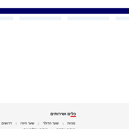
כלים ושירותים
מניות
שער הדולר
שער היורו
דרושים
|
|
|
|