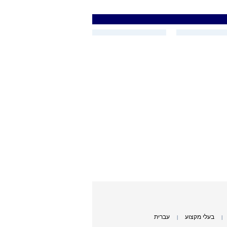
בעלי מקצוע
עברית
|
|