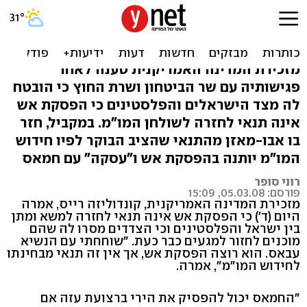
רייס: הוסכם על חזרה למו"מ
גם ללא הפסקת אש
מזכירת המדינה האמריקנית טענה לאחר
פגישותיה עם שר הביטחון ושרת החוץ כי הובטח
לה מצד הישראלים והפלסטינים כי הפסקת אש
אינה תנאי לחזרה לשולחן המו"מ. במקביל, חזר
בו אבו-מאזן מהתנאי שהציב הבוקר לפיו חידוש
המו"מ יותנה בהפסקת אש ו"עסקה" עם חמאס
רוני סופר
פורסם: 05.03.08, 15:09
מזכירת המדינה האמריקנית, קונדוליזה רייס, אמרה
היום (ד') כי הפסקת אש אינה תנאי לחזרה למשא ומתן
בין ישראל והפלסטינים וכי הצדדים מסרו לה שהם
מוכנים לחזור למגעים כבר כעת. "שוחחתי עם הנשיא
עבאס. הוא רוצה הפסקת אש, אך אין זה תנאי מבחינתו
לחידוש המו"מ", אמרה.
"החמאס יכול להפסיק את הירי ברצועת עזה אם