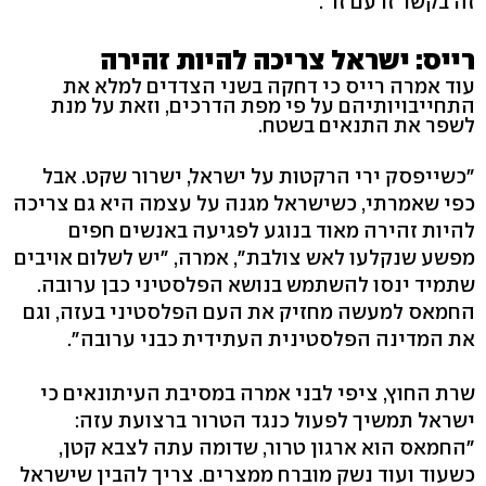
זה בקשר זו עם זו".
רייס: ישראל צריכה להיות זהירה
עוד אמרה רייס כי דחקה בשני הצדדים למלא את
התחייבויותיהם על פי מפת הדרכים, וזאת על מנת
לשפר את התנאים בשטח.
"כשייפסק ירי הרקטות על ישראל, ישרור שקט. אבל
כפי שאמרתי, כשישראל מגנה על עצמה היא גם צריכה
להיות זהירה מאוד בנוגע לפגיעה באנשים חפים
מפשע שנקלעו לאש צולבת", אמרה, "יש לשלום אויבים
שתמיד ינסו להשתמש בנושא הפלסטיני כבן ערובה.
החמאס למעשה מחזיק את העם הפלסטיני בעזה, וגם
את המדינה הפלסטינית העתידית כבני ערובה".
שרת החוץ, ציפי לבני אמרה במסיבת העיתונאים כי
ישראל תמשיך לפעול כנגד הטרור ברצועת עזה:
"החמאס הוא ארגון טרור, שדומה עתה לצבא קטן,
כשעוד ועוד נשק מוברח ממצרים. צריך להבין שישראל