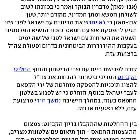
(אבו-מאזן) מדבריו הבוקר ואמר כי בכוונתו לשוב
לשולחן המשא ומתן המדיני. מוקדם יותר, טען
אבו-מאזן כי
לא יחדש
את הדיונים עם ישראל לפני שזו
תגיע להפסקת אש עם חמאס. כזכור הנשיא הפלסטיני
השעה את השיחות עם ישראל לפני שלושה ימים
בעקבות ההידרדרות הביטחונית בדרום ופעולת צה"ל
ברצועת עזה.
קודם לפגישת רייס עם שרי הביטחון והחוץ
החליט
הקבינט
המדיני ביטחוני להנחות את צה"ל
להציג תוכניות להפסקה מוחלטת של ירי הקסאם
לעבר ישראל. בנוסף, הוחלט כי יש לפגוע בשלטון
החמאס בעזה. במהלך הישיבה
נמשך הירי
מרצועת
עזה, ללא נפגעים או נזק.
בין ההחלטות שהתקבלו בדיון הקבינט: צמצום
התעצמות החמאס - תוך תיאום עם שלטונות מצרים,
וקידום המשא ומתן מול הרשות הפלסטינית - תוך