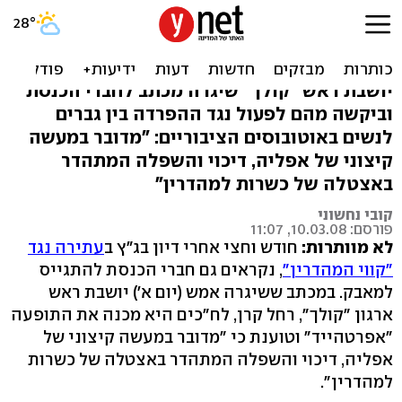
פנייה לח"כים: עצרו
האפרטהייד בקווי המהדרין
יושבת ראש "קולך" שיגרה מכתב לחברי הכנסת
וביקשה מהם לפעול נגד ההפרדה בין גברים
לנשים באוטובוסים הציבוריים: "מדובר במעשה
קיצוני של אפליה, דיכוי והשפלה המתהדר
באצטלה של כשרות למהדרין"
קובי נחשוני
פורסם: 10.03.08, 11:07
לא מוותרות:
חודש וחצי אחרי דיון בג"ץ ב
עתירה נגד
"קווי המהדרין"
, נקראים גם חברי הכנסת להתגייס
למאבק. במכתב ששיגרה אמש (יום א') יושבת ראש
ארגון "קולך", רחל קרן, לח"כים היא מכנה את התופעה
"אפרטהייד" וטוענת כי "מדובר במעשה קיצוני של
אפליה, דיכוי והשפלה המתהדר באצטלה של כשרות
למהדרין".