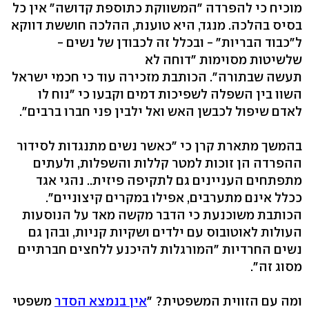
מוכיח כי להפרדה "המשווקת כתוספת קדושה" אין כל
בסיס בהלכה. מנגד, היא טוענת, ההלכה חוששת דווקא
ל"כבוד הבריות" - ובכלל זה לכבודן של נשים -
שלשיטות מסוימות "דוחה לא
תעשה שבתורה". הכותבת מזכירה עוד כי חכמי ישראל
השוו בין השפלה לשפיכות דמים וקבעו כי "נוח לו
לאדם שיפול לכבשן האש ואל ילבין פני חברו ברבים".
בהמשך מתארת קרן כי "כאשר נשים מתנגדות לסידור
ההפרדה הן זוכות למטר קללות והשפלות, ולעתים
מתפתחים העניינים גם לתקיפה פיזית.. נהגי אגד
ככלל אינם מתערבים, אפילו במקרים קיצוניים".
הכותבת משוכנעת כי הדבר מקשה מאד על הנוסעות
העולות לאוטובוס עם ילדים ושקיות קניות, ובהן גם
נשים החרדיות "המורגלות להיכנע ללחצים חברתיים
מסוג זה".
ומה עם הזווית המשפטית? "
אין בנמצא הסדר
משפטי