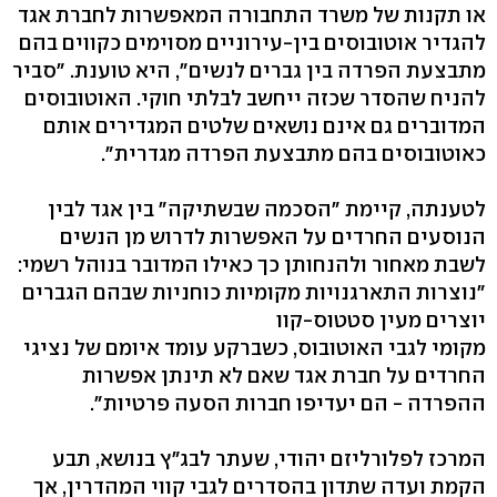
או תקנות של משרד התחבורה המאפשרות לחברת אגד
להגדיר אוטובוסים בין-עירוניים מסוימים כקווים בהם
מתבצעת הפרדה בין גברים לנשים", היא טוענת. "סביר
להניח שהסדר שכזה ייחשב לבלתי חוקי. האוטובוסים
המדוברים גם אינם נושאים שלטים המגדירים אותם
כאוטובוסים בהם מתבצעת הפרדה מגדרית".
לטענתה, קיימת "הסכמה שבשתיקה" בין אגד לבין
הנוסעים החרדים על האפשרות לדרוש מן הנשים
לשבת מאחור ולהנחותן כך כאילו המדובר בנוהל רשמי:
"נוצרות התארגנויות מקומיות כוחניות שבהם הגברים
יוצרים מעין סטטוס-קוו
מקומי לגבי האוטובוס, כשברקע עומד איומם של נציגי
החרדים על חברת אגד שאם לא תינתן אפשרות
ההפרדה - הם יעדיפו חברות הסעה פרטיות".
המרכז לפלורליזם יהודי, שעתר לבג"ץ בנושא, תבע
הקמת ועדה שתדון בהסדרים לגבי קווי המהדרין, אך