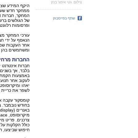
צילום: גטי אימג' בנק
היקף המידע שצוב
המחקר, חברות אי
שתף בפייסבוק
של הגולשים ברש
ופרסומות רלוונטי
עורכי המחקר מצי
הנאסף על ידי חב
אחר העקבות שמש
ומשתמשים בהן כ
החברות מרחי
חברות אינטרנט 
בלבד, אך בשנים
באמצעות הקמת ר
לעקוב אחר תנועת
יאהו ומיקרוסופ
לשפר את כריית 
בחודש נובמבר. ב
ב
צרכנים. פריט מ
כולל הקלקות על 
חיפוש שביצעו, רכ