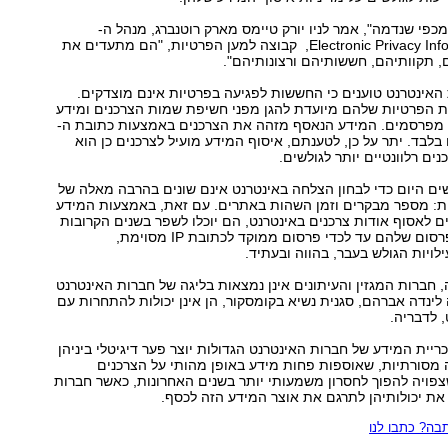
מכפי שנדמה", אמר לניו יורק טיימס מארק רוטנברג, מנהל ה-
Electronic Privacy Information Centre, קבוצה למען הפרטיות, "הם מתעדים את
 תקוותיהם, חששותיהם ורצונותיהם".
האינטרנט טוענים כי החששות לפגיעה בפרטיות אינם מוצדקים.
ות הפרטיות שלהם מיועדת להגן מפני חשיפת שמות הצרכנים ומידע
 מפרסמים. המידע הנאסף מזהה את הצרכנים באמצעות כתובת ה-
 בלבד. יתר על כן, לטענתם, איסוף המידע מועיל לצרכנים כן הוא
ים רלוונטיים יותר לגולשים.
 היום כדי לבחון הצלחה באינטרנט אינם שונים בהרבה מאלה של
: מספר מבקרים וזמן השהות באתרים. עם זאת, באמצעות המידע
 לאסוף אודות צרכנים באינטרנט, הם יוכלו לשפר בשנים הקרובות
את רלוונטיות הפרסום שלהם עד לכדי פרסום ממוקד לכתובת IP מסוימת,
ויות הגולש בעבר, בהווה ובעתיד.
, חברות המגזין והעיתונים אינן נמצאות בליגה של חברות האינטרנט
 לינדה אברהם, סגנית נשיא בקומסקור, הן אינן יכולות להתחרות עם
, לדבריה.
ריית המידע של חברות האינטרנט הגדולות יוצר פער דיגיטלי ביניהן
 מסורתיות, שאוספות פחות מידע באופן מהותי על הצרכנים
פויה להפוך לחסרון משמעותי יותר בשנים האחרונות, כאשר חברות
את יכולותיהן לתרגם את אוצר המידע הזה לכסף.
ה? כתבו לנו