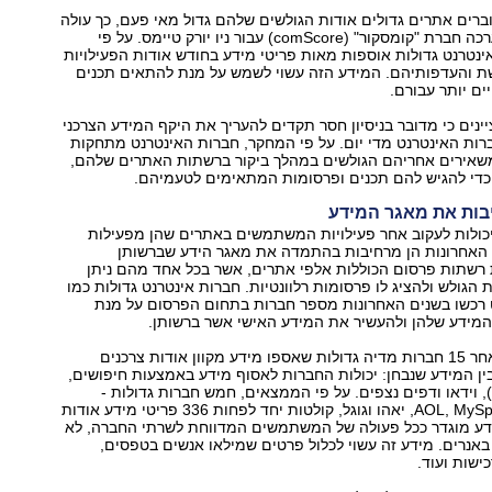
רים אתרים גדולים אודות הגולשים שלהם גדול מאי פעם, כך עולה
ממחקר חדש שערכה חברת "קומסקור" (comScore) עבור ניו יורק טיימס. על פי
נטרנט גדולות אוספות מאות פריטי מידע בחודש אודות הפעילויות
ת והעדפותיהם. המידע הזה עשוי לשמש על מנת להתאים תכנים
ים יותר עבורם.
ינים כי מדובר בניסיון חסר תקדים להעריך את היקף המידע הצרכני
רות האינטרנט מדי יום. על פי המחקר, חברות האינטרנט מתחקות
אירים אחריהם הגולשים במהלך ביקור ברשתות האתרים שלהם,
די להגיש להם תכנים ופרסומות המתאימים לטעמיהם.
בות את מאגר המידע
יכולות לעקוב אחר פעילויות המשתמשים באתרים שהן מפעילות
 האחרונות הן מרחיבות בהתמדה את מאגר הידע שברשותן
שתות פרסום הכוללות אלפי אתרים, אשר בכל אחד מהם ניתן
 הגולש ולהציג לו פרסומות רלוונטיות. חברות אינטרנט גדולות כמו
ט רכשו בשנים האחרונות מספר חברות בתחום הפרסום על מנת
המידע שלהן ולהעשיר את המידע האישי אשר ברשותן.
קומסקור עקבה אחר 15 חברות מדיה גדולות שאספו מידע מקוון אודות צרכנים
ין המידע שנבחן: יכולות החברות לאסוף מידע באמצעות חיפושים,
אנרים (display), וידאו ודפים נצפים. על פי הממצאים, חמש חברות גדולות -
מיקרוסופט, AOL, MySpace, יאהו וגוגל, קולטות יחד לפחות 336 פריטי מידע אודות
ידע מוגדר ככל פעולה של המשתמשים המדווחת לשרתי החברה, לא
באנרים. מידע זה עשוי לכלול פרטים שמילאו אנשים בטפסים,
ישות ועוד.