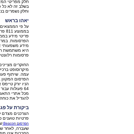
חלק מפריטי המיד
בשלב זה לא כל 
וחלק נשמרים בנפ
יאהו בראש
על פי הממצאים,
מידע משמעותי או
היא משתמשת רק 
פרסומות רלוונטיו
החוקרים מציינים
עמה. שיתוף פעו
הפרסום המקוון 
64 פעולות עבו
להגדיל את כוחה
ביקורת על פג
הצרכנים מצדם לא
פרטיות טוענים כ
הפרסום Beacon
שעברה, לאחר שחש
החברות אינן מוד