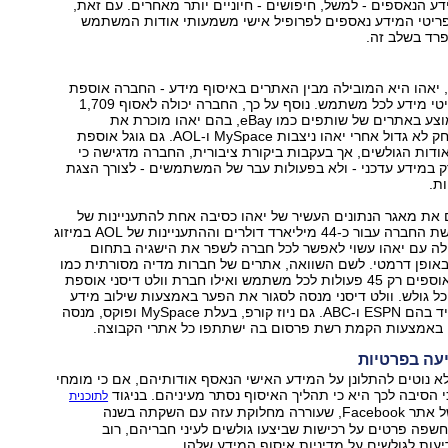
ע הנאספים - למשל, חיפושים - חיוניים יותר מאחרים. עם זאת,
פריטי המידע נאספים לפרופיל אישי משמעותי אודות המשתמש
רד בשלב זה.
 יאהו היא המובילה מבין האתרים באיסוף מידע - החברה אוספת
בממוצע 811 פריטי מידע לכל משתמש. נוסף על כך, החברה יכולה לאסוף 1,709
פריטי מידע בממוצע באתרים של שותפים כמו eBay, בהם יאהו מוכרת את
הפרסומות. במרחק לא גדול אחרי יאהו ניצבות MySpace ו-AOL. גם גוגל אוספת
דות הגולשים, אך בעקבות ביקורת ציבורית, החברה מדגישה כי
במידע עדכני - ולא בפעולות עבר של המשתמשים - לצורך הצגת
ת.
 את מאגר הנתונים העשיר של יאהו כסיבה אחת להתעניינות של
מיקרוסופט ברכישת החברה עבור כ-44 מיליארד דולרים וההתעניינות של AOL במיזוג
לה עם יאהו עשוי לאפשר לכל חברה לשפר את הישגיה בתחום
באופן דרמטי. לשם השוואה, אתרים של חברות מדיה מסורתית כמו
הניו יורק טיימס אוספים רק 45 פעולות לכל משתמש ואילו חברת וולט דיסני אוספת
ר כל גולש. וולט דיסני מנסה לסגור את הפער באמצעות שילוב מידע
מכל אתרי התאגיד בהם ESPN ו-ABC. גם ניוז קורפ, בעלת MySpace ופוקס, מנסה
 באמצעות הקמת רשת פרסום בה ישתתפו כל אתרי הקבוצה.
יעה בפרטיות
 נוטים להתלונן על המידע האישי הנאסף אודותיהם, אם כי מומחי
י הסיבה לכך היא כי תהליך האיסוף נסתר מעיניהם. בניגוד
לתוכנית
של אתר Facebook, שעוררה מחלוקת עזה עם השקתה בשנה
פה פרטים על רכישות שביצעו גולשים לעיני חבריהם, רוב
יעות לגולשים על מדיניות איסוף המידע שלהן.