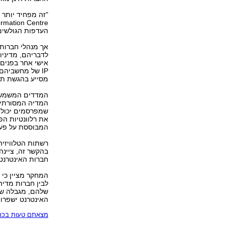
"זה מפחיד יותר 
העדפות הגולשים,
אך מנהלי חברות 
לדבריהם, מדיני
אישי אחר בפנים
IP של מחשביהם
מסייע בהגשת תכנ
המדדים המשמשים
המדיה המסורתית
שמפרסמים יכולים
המבוססת על פעיל
רשתות הטלוויזיה
בהקשר זה, ציינה
חברות האינטרנט
המחקר מציין כי כ
לבין חברות מדיה
שלהם, מגבלה שצ
האינטרנט ישפרו 
מצאתם טעות בכתב