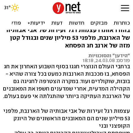
התגלה מאובן של הארנבת
העתיקה ביותר
בהודו אותרו עצמות רגל זעירות של אבי אבותיה
של הארנבת, מלפני 53 מיליון שנים ובגודל קטן
מזה של ארנב חג הפסחא
"הידען" והסוכנויות
פורסם: 24.03.08, 18:18
ברחבי העולם הנוצרי חגגו בסוף השבוע האחרון את חג
הפסחא, בו מככבות הארנבות כמעט בכל צורה שהיא -
בובות, שוקולדים ועוד. במקרה הצטרפה לחגיגה גם
הקהילה המדעית, אחרי שמדענים חשפו את המאובנים
של הארנבת העתיקה ביותר שהתגלתה אי פעם בעולם.
עצמות רגל זעירות של אבי אבותיה של הארנבת, מלפני
53 מיליון שנים הם המאובנים הראשונים של היונק
הקופצני ובני