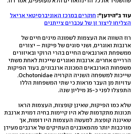
שהשמיד את כל הדינוזאורים הלא מעופפים, אמר רוז.
עוד ב"הידען":
חוקרים במרכז האוניברסיטאי אריאל
הצליחו ליצור זן של עכברים צייתנים
רוז השווה את העצמות לשמונה מינים חיים של
ארנבות ואוגרים, ושני סוגים של פיקות – יצורים
ממשפחת הארנבאים החיים בהרי הרוקי ובאיזורים
הרריים אחרים. ארנבות ואוגרים שייכות לאחת משתי
משפחות הארנבאים המכונה ארנבונים, בעוד הפיקות
שייכות למשפחה השניה הקרויה Ochotonidae.
עדויות מן העבר מראות כי שתי המשפחות הללו
התפצלו לפני כ-35 מיליון שנה.
שלא כמו הפיקות, שאינן קופצות, העצמות הראו
תכונות מתקדמות שלא היו קיימות בחיה דמוית ארנבת
שאיננה קופצת. למעשה העצמות היו דומות, אך
מורכבות יותר מהמאובנים העתיקים של ארנבים מעידן