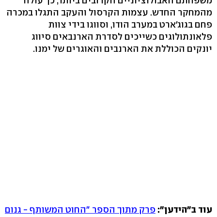
משפחתם האבולוציוניים הקרובים ביותר, כך עולה
מהמחקר החדש. עצמות הקרסול והעקב התגלו במכרה
פחם בגוג'ארט במערב הודו, וסווגו בידי צוות
פלאונתולוגים כשייכים לסדרת הארנבאים סיווג
יונקים הכוללת את הארנבים והאוגרים של ימנו.
עוד ב"הידען":
פרק מתוך הספר "החוט המשותף - גנום