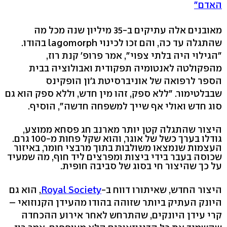
האדם"
מאובנים אלה עתיקים ב-35 מיליון שנה מכל מה
שהתגלה עד כה, והם זכו לכינוי lagomorph בהודו.
"הגילוי היה בלתי צפוי", אמר פרופ' קנת רוז,
מהפקולטה לאנטומיה תפקודית ואבולוציה בבית
הספר לרפואה של אוניברסיטת ג'ון הופקינס
שבבלטימור. "ללא ספק, זהו מין חדש, וללא ספק הוא גם
סוג חדש ואולי אף שייך למשפחה חדשה", הוסיף.
היצור שהתגלה קטן יותר מארנב חג פסחא ממוצע,
גודלו בערך כשל של אוגר, והוא שקל פחות מ-100 גרם.
העצמות שנמצאו משולבות בתוך מרבצי חומר, באיזור
שכוסה בעבר בידי ביצות ומפרצים ליד חוף, מה שמעיד
על כך שהיצור חי בסוג של סביבה חופית.
היצור החדש, שאיתורו דווח ב-
Royal Society
, הוא גם
היונק העתיק ביותר שזוהה בהודו מהעידן הקנוזואי –
קרי עידן היונקים, שהתרחש לאחר אירוע ההכחדה