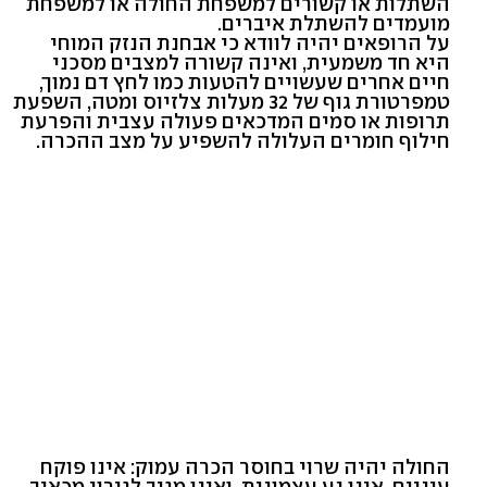
השתלות או קשורים למשפחת החולה או למשפחת
מועמדים להשתלת איברים.
על הרופאים יהיה לוודא כי אבחנת הנזק המוחי
היא חד משמעית, ואינה קשורה למצבים מסכני
חיים אחרים שעשויים להטעות כמו לחץ דם נמוך,
טמפרטורת גוף של 32 מעלות צלזיוס ומטה, השפעת
תרופות או סמים המדכאים פעולה עצבית והפרעת
חילוף חומרים העלולה להשפיע על מצב ההכרה.
החולה יהיה שרוי בחוסר הכרה עמוק: אינו פוקח
עיניים, אינו נע עצמונית, ואינו מגיב לגירוי מכאיב,