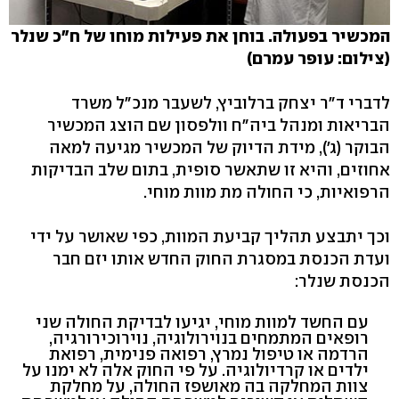
המכשיר בפעולה. בוחן את פעילות מוחו של ח"כ שנלר
(צילום: עופר עמרם)
לדברי ד"ר יצחק ברלוביץ, לשעבר מנכ"ל משרד
הבריאות ומנהל ביה"ח וולפסון שם הוצג המכשיר
הבוקר (ג'), מידת הדיוק של המכשיר מגיעה למאה
אחוזים, והיא זו שתאשר סופית, בתום שלב הבדיקות
הרפואיות, כי החולה מת מוות מוחי.
וכך יתבצע תהליך קביעת המוות, כפי שאושר על ידי
ועדת הכנסת במסגרת החוק החדש אותו יזם חבר
הכנסת שנלר:
עם החשד למוות מוחי, יגיעו לבדיקת החולה שני
רופאים המתמחים בנוירולוגיה, נוירוכירורגיה,
הרדמה או טיפול נמרץ, רפואה פנימית, רפואת
ילדים או קרדיולוגיה. על פי החוק אלה לא ימנו על
צוות המחלקה בה מאושפז החולה, על מחלקת