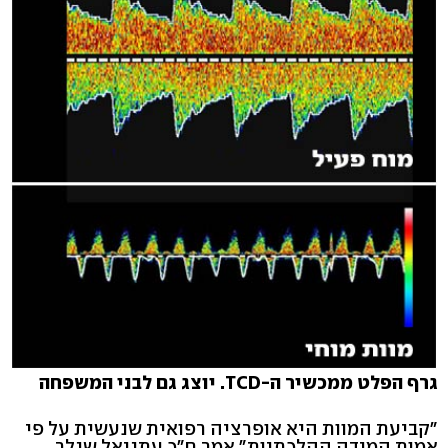
גרף הפלט ממכשיר ה-TCD. יוצג גם לבני המשפחה
"קביעת המוות היא אופרציה רפואית שנעשית על פי
אמות המידה ההלכתיות" אמר ח"כ עתניאל שנלר,