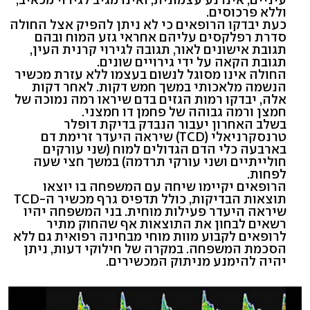
וללא פרכוסים.
כעת יבדקו הרופאים כי לא ניתן להפיק אצל החולה
סדרת רפלקסים עליהם אחראי גזע המוח ובהם
תגובת אישונים לאור, תגובה לגירוי קרנית העין,
תגובת הקאה על ידי גירויים שונים.
החולה אינו מסוגל לנשום בעצמו ללא עזרת מכשיר
הנשמה מלאכותי במשך חמש דקות. לאחר דקות
אלה, יבדקו רמות הגזים בדם שיראו רמה נמוכה של
חמצן ורמה גבוהה של פחמן דו חמצני.
בשלב האחרון יעבור הנבדק בדיקת דופלר
טרנסקרניאלי (TCD) שיראה היעדר זרימת דם
בארבעה כלי הדם הגדולים למוח (שני עורקים
חולייתיים ושני עורקי תרדמה) במשך חצי שעה
לפחות.
הרופאים יקיימו שיחה עם המשפחה בו יוצאו
תוצאות הבדיקות, כולל תדפיס גרף מכשיר ה-TCD
שיראה היעדר פעילות מוחית. בני המשפחה יהיו
רשאים לבחון את התוצאות אף שהחוק מתיר
לרופאים לקבוע מוות מוחי מבחינה רפואית גם ללא
הסכמת המשפחה. במקרה של חילוקי דעות, ניתן
יהיה להימנע מניתוק המכשירים.