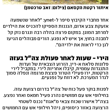
איתור רקטת הקסאם (צילום: זאב טרכטמן)
אחד מחברי הקיבוץ סיפר ל-ynet: "לאחר שנשמעה
אזעקת צבע אדום, הגננות הספיקו להכניס את הילדים
למרחב המוגן. במקום פרצה בהלה רבה ונגרם נזק קל
למבנה בחוץ, אך איש לא נפגע. הורים מבוהלים הגיעו
לגן כדי לראות את ילדיהם".
הירי - שעות לאחר פעולת צה"ל בעזה
פלוגות סלאח א-דין, הזרוע הצבאית של ועדות
התנגדות עממית, קיבלו אחריות לירי. במקביל לירי
הרקטות, ירו פעילי הטרור פצצת מרגמה ונפלה סמוך
לגדר המערכת. לא דווח על נפגעים.
לפנות בוקר פעל כוח של צה"ל בדרום רצועת עזה.
בחילופי אש עם חמושים נהרג פעיל חמאס ואחר נפצע.
בצה"ל אישרו שכוח צבאי מ"אגוז" נכנס לשטחי
הרצועה באזור כיסופים, ניהל חילופי אש עם החמושים