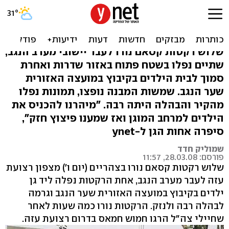
נס בקיבוץ: בית הילדים נפגע,
הפעוטות ניצלו
שלוש רקטות קסאם נורו לעבר יישובי מערב הנגב,
שתיים נפלו בשטח פתוח באזור שדרות ואחרת
סמוך לבית הילדים בקיבוץ במועצה האזורית
שער הנגב. שמשות המבנה נופצו, תמונות נפלו
מהקיר והבהלה היתה רבה. "מיהרנו להכניס את
הילדים למרחב המוגן ואז שמענו פיצוץ חזק",
סיפרה אחות הגן ל-ynet
שמוליק חדד
פורסם: 28.03.08, 11:57
שלוש רקטות קסאם נורו בצהריים (יום ו') מצפון רצועת
עזה לעבר מערב הנגב, אחת הרקטות נפלה ליד גן
ילדים בקיבוץ במועצה האזורית שער הנגב וגרמה
לבהלה רבה ולנזק. הרקטות נורו כמה שעות לאחר
שחיילי צה"ל הרגו חמוש חמאס בדרום רצועת עזה.