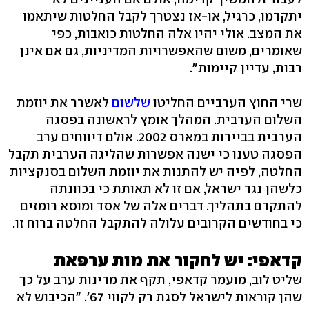
יתקדמו, כרגיל, או-אז נצטרך לקבל החלטות שיתאמו
את המצב. אולי יהיו אלה החלטות כואבות, כפי
שאומרים, משום שהאפשרויות המדיניות, גם אם אינן
רבות, עדיין קיימות".
שרי החוץ הערביים החליטו
שלשום
לאשרר את יוזמת
השלום הערבית. המהלך אומץ לראשונה בפסגה
הערבית בביירות במארס 2002. אולם דיווחים ערב
הפסגה טענו כי ישנה אפשרות שהליגה הערבית תקבל
החלטה, לפיה יש להתנות את יוזמת השלום בסנקציות
כלשהן נגד ישראל, אם זו לא תאותת כי בכוונתה
להתקדם בתהליך. דברים אלה של אסד ומוסא רומזים
כי בחודשים הקרובים עלולה להתקבל החלטה ברוח זו.
קדאפי: יש לחקור את מות ערפאת
שליט לוב, מועמר קדאפי, תקף את מדינות ערב על כך
שהן קוראות לישראל לסגת רק לקווי 67'. "הכיבוש לא