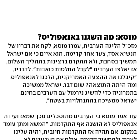
מוסא: מה השגנו באנאפוליס?
מזכ"ל הליגה הערבית, עמרו מוסא, לקח את דבריו של
הנשיא אסד, צעד אחד קדימה. הוא איים כי אם ישראל
תמשיך בסחבת, ולא תתקדם ברצינות בתהליך השלום,
אז יאלצו הערבים "לקבל החלטות כואבות". לדבריו,
"קיבלנו את ההצעה האמריקנית, הלכנו לאנאפוליס,
ומה היתה התוצאה? שום דבר. ישראל ממשיכה
בתמרוניה כדי להשיג נירמול עם הערבים בחינם.
ישראל ממשיכה בהתנחלויות בשטח".
עוד אמר מוסא כי הערבים מתוסכלים מכך שמאז ועידת
אנאפוליס לא הושגה אף התקדמות. "המשא ומתן עומד
במקום. אם תהיה אז התקדמות חיובית, יהיה עלינו
לעבוד ולהמשיך קדימה, אולם אם העניינים לא