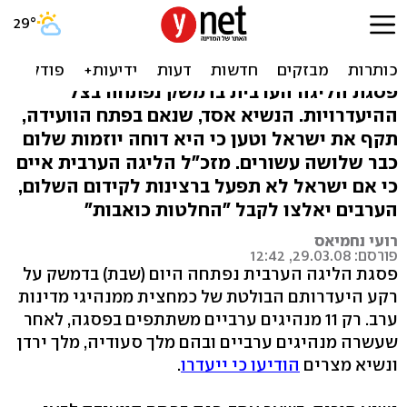
אסד בוועידת דמשק: ישראל
סרבנית שלום
פסגת הליגה הערבית בדמשק נפתחה בצל
ההיעדרויות. הנשיא אסד, שנאם בפתח הוועידה,
תקף את ישראל וטען כי היא דוחה יוזמות שלום
כבר שלושה עשורים. מזכ"ל הליגה הערבית איים
כי אם ישראל לא תפעל ברצינות לקידום השלום,
הערבים יאלצו לקבל "החלטות כואבות"
רועי נחמיאס
פורסם: 29.03.08, 12:42
פסגת הליגה הערבית נפתחה היום (שבת) בדמשק על
רקע היעדרותם הבולטת של כמחצית ממנהיגי מדינות
ערב. רק 11 מנהיגים ערביים משתתפים בפסגה, לאחר
שעשרה מנהיגים ערביים ובהם מלך סעודיה, מלך ירדן
ונשיא מצרים
הודיעו כי ייעדרו
.