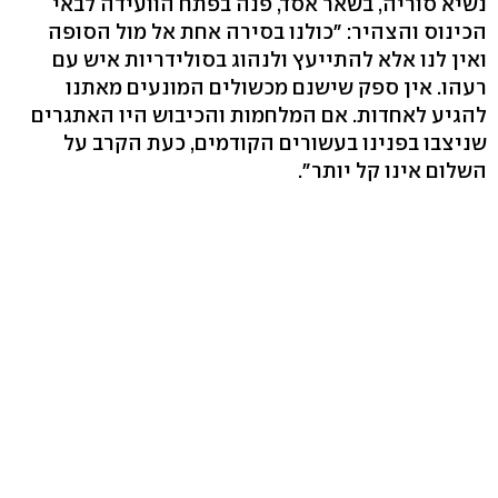
נשיא סוריה, בשאר אסד, פנה בפתח הוועידה לבאי
הכינוס והצהיר: "כולנו בסירה אחת אל מול הסופה
ואין לנו אלא להתייעץ ולנהוג בסולידריות איש עם
רעהו. אין ספק שישנם מכשולים המונעים מאתנו
להגיע לאחדות. אם המלחמות והכיבוש היו האתגרים
שניצבו בפנינו בעשורים הקודמים, כעת הקרב על
השלום אינו קל יותר".