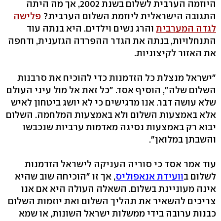
היוזמה הערבית לשלום בשנת 2002, אך מה היתה
התגובה הישראלית ליוזמת השלום הערבית?
פלישה
לגדה המערבית
והרג נשים וילדים. היא בנתה עוד
התנחלויות, בנתה את הגדר ההפרדה הגזענית, ודחפה
את האזור לקיצוניות.
"ישראל מנצלת כל הזדמנות כדי להוכיח את סרבנות
השלום שלה", הוסיף אסד. "כל זאת אל מול עיני העולם
שלא עושה דבר. אנו מדגישים כי לא יושג ביטחון לאיש
אלא באמצעות השלום ולא באמצעות המלחמה. השלום
יבוא רק באמצעות נסיגה מאדמות ערביות שנכבשו
והשבתן במלואן".
עוד אמר אסד כי סוריה העניקה לישראל הזדמנות
לשלום ב
וועידת אנאפוליס
, אך זו "הוכיחה שוב שהיא
אינה מעוניינת בשלום. השאלה העולה היא אם אנו
צריכים להשאיר את תהליך השלום ואת יוזמות השלום
כבנות ערובה בידי ממשלות ישראל השונות, או שמא