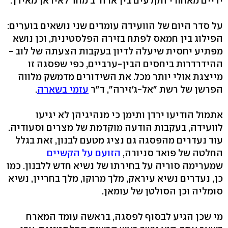
ידיים מאחורי הקלעים בין ארה"ב מחד לאיראן מאידך.
על סדר היום של הוועידה עומדים שני נושאים בוערים:
הפילוג בין חמאס לפתח בזירה הפלסטינית, וכן נושא
מפתיע יחסית שיעלה לדיון בעקבות הצעתה של לוב -
ההידרדרות ביחסים הבין-ערביים, כפי שפסגה זו
מייצגת אולי יותר מכל. את השידורים מדמשק מלווה
הפרשן של רשת "אל-ג'זירה", ד"ר
עזמי בשארה
.
אתמול הודיעו ירדן ותימן כי מנהיגיהן לא יגיעו
לוועידה, בעקבות הודעה מוקדמת של מצרים וסעודיה.
עוד נעדרים מהפסגה גם נציג מטעם לבנון, זאת בגלל
החלטה של פואד סניורה,
הזועם על הקשיים
שמערימה סוריה על בחירתו של נשיא חדש ללבנון. כמו
כן, נעדרים נשיא עיראק, מלך מרוקו, מלך בחריין, נשיא
סומליה וכן הסולטן של עומאן.
מי שכן הגיע לבסוף לפסגה, בראשה עומד המארח