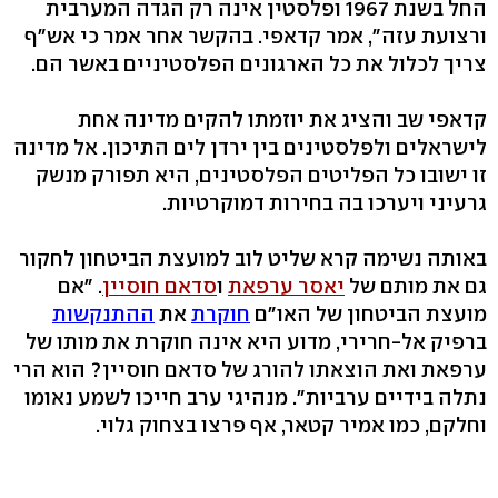
החל בשנת 1967 ופלסטין אינה רק הגדה המערבית
ורצועת עזה", אמר קדאפי. בהקשר אחר אמר כי אש"ף
צריך לכלול את כל הארגונים הפלסטיניים באשר הם.
קדאפי שב והציג את יוזמתו להקים מדינה אחת
לישראלים ולפלסטינים בין ירדן לים התיכון. אל מדינה
זו ישובו כל הפליטים הפלסטינים, היא תפורק מנשק
גרעיני ויערכו בה בחירות דמוקרטיות.
באותה נשימה קרא שליט לוב למועצת הביטחון לחקור
גם את מותם של
יאסר ערפאת
ו
סדאם חוסיין
. "אם
מועצת הביטחון של האו"ם
חוקרת
את
ההתנקשות
ברפיק אל-חרירי, מדוע היא אינה חוקרת את מותו של
ערפאת ואת הוצאתו להורג של סדאם חוסיין? הוא הרי
נתלה בידיים ערביות". מנהיגי ערב חייכו לשמע נאומו
וחלקם, כמו אמיר קטאר, אף פרצו בצחוק גלוי.