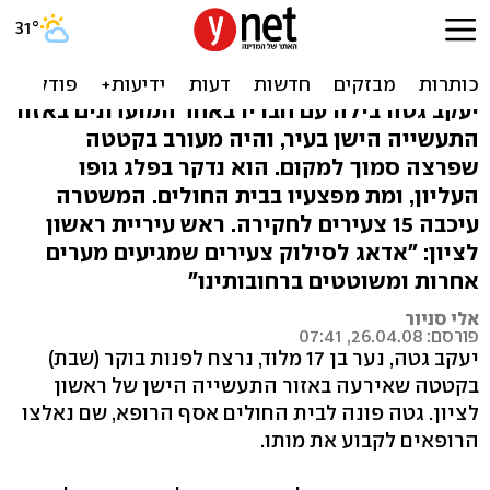
ראשון לציון: בן 17 נדקר למוות
סמוך למועדון
יעקב גטה בילה עם חבריו באחד המועדונים באזור
התעשייה הישן בעיר, והיה מעורב בקטטה
שפרצה סמוך למקום. הוא נדקר בפלג גופו
העליון, ומת מפצעיו בבית החולים. המשטרה
עיכבה 15 צעירים לחקירה. ראש עיריית ראשון
לציון: "אדאג לסילוק צעירים שמגיעים מערים
אחרות ומשוטטים ברחובותינו"
אלי סניור
פורסם: 26.04.08, 07:41
יעקב גטה, נער בן 17 מלוד, נרצח לפנות בוקר (שבת)
בקטטה שאירעה באזור התעשייה הישן של ראשון
לציון. גטה פונה לבית החולים אסף הרופא, שם נאלצו
הרופאים לקבוע את מותו.