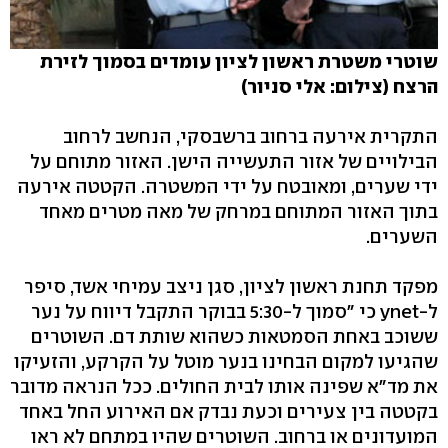
שוטרי משטרת ראשון לציון עומדים בסמוך לזירת
הרצח (צילום: אלי סניור)
התקרית אירעה ברחוב ברשבסקי, הנחשב לרחוב
הבילויים של אזור התעשייה הישן. האזור מתוחם על
ידי שערים, ומאובטח על ידי המשטרה. הקטטה אירעה
בתוך האזור המתוחם במרחק של מאה מטרים מאחד
השערים.
מפקד תחנת ראשון לציון, סגן ניצב עמיחי אשד, סיפר
ל-ynet כי "סמוך ל-5:30 בבוקר התקבל דיווח על נער
ששוכב באחת הסמטאות כשהוא שותת דם. השוטרים
שהגיעו למקום הבחינו בנער מוטל על הקרקע, והזעיקו
את מד"א שפינה אותו לבית החולים. ככל הנראה מדובר
בקטטה בין צעירים וכעת נבדק אם האירוע החל באחד
המועדונים או ברחוב. השוטרים שהיו במתחם לא ראו