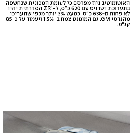
האוטומוטיב ניוז מפרסם כי לעומת המכונית שנחשפה
בתערוכת דטרויט עם 620 כ"ס, ל-ZR1 הסדרתית יהיו
לא פחות מ-638 כ"ס. כמעט 3% יותר מכפי שהעריכו
מהנדסי GM. גם המומנט צמח ב-1.5% ויעמוד על כ-85
קג"מ.