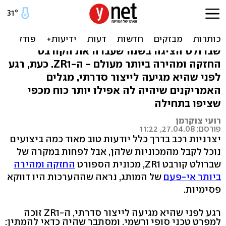
שברולט: לקורבט ZR1 יש יותר
כוח משציפינו
שברולט הציגה בשנה שעברה את הקורבט
החזקה ומהירה ביותר מעולם - ה-ZR1. כעת, רגע
לפני שהיא מגיעה לייצור סדרתי, מגלים
האמריקנים שיהיה לה אפילו יותר כוח מכפי
שציפו בתחילה
רועי צוקרמן
פורסם: 27.04.08, 11:22
יצרניות רכב בדרך כלל יודעות טוב מאוד כמה ביצועים
נוכל לקבל מהמכוניות שלהן, אבל לפחות במקרה של
שברולט קורבט ZR1, מכונית הספורט
החזקה ומהירה
ביותר אי-פעם
של המותג, נראה שההערכות היו דווקא
פסימיות.
רגע לפני שהיא מגיעה לייצור סדרתי, ה-ZR1 זוכה
למפרט טכני סופי ורשמי. ומסתבר שהיה כדאי להמתין: